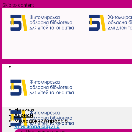
Skip to content
Новини
Анонси
Молодіжний простір
Книжкова скриня