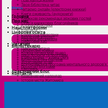
Нові надходження
Твоя бібліотека читає
Menu
Читаємо онлайн (електронні книжки)
Книги оживають (аудіокниги)
Головна
Книжкові рекомендації зіркових гостей
Про нас
Сузірʼя книжкових благодійників
Історія бібліотеки
Наші платформи
Контакти
Цифрова освіта
Структура бібліотеки
Безпечний інтернет
Офіційна інформація
Цифровий хаб
Читачам
Бібліотекарю
Пам’ятка читача
Професійні новини
Кожна дитина має право
Наші проєкти та програми
Єдина країна — єдина сім’я
Бібліотека без бар’єрів
Допитливим дітям
Всеукраїнська програма ментального здоров’я “
Проєкти/Програми
Євроквіз
Краєзнавчий блог
Контакти
Краєзнавчий календар
Історія міста Житомира
Біографи нашого краю
Природа Полісся
Літературна Житомирщина
Славетні імена нашого краю
Menu