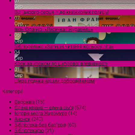
07
Сер
Від щирого серця — до книжкових полиць!
07
Сер
Іван Франко. «Лисичка і журавель»
06
Сер
Бібліорелакс «Затишні читання кольору літа»
04
Сер
Крок за кроком до цифрової впевненості
01
Сер
Щира подяка нашим добродійникам!
Категорії
Євроквіз
(15)
Єдина країна — єдина сім’я
(574)
Історія міста Житомира
(14)
Анонси
(240)
Бібліотека без бар'єрів
(60)
Бібліотекарю
(21)