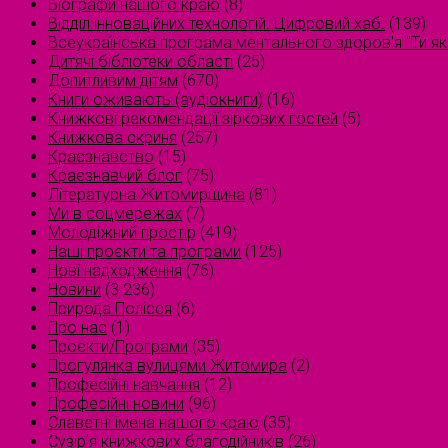
Біографи нашого краю
(8)
Відділ інноваційних технологій. Цифровий хаб.
(139)
Всеукраїнська програма ментального здоров'я "Ти як
Дитячі бібліотеки області
(25)
Допитливим дітям
(670)
Книги оживають (аудіокниги)
(16)
Книжкові рекомендації зіркових гостей
(5)
Книжкова скриня
(257)
Краєзнавство
(15)
Краєзнавчий блог
(75)
Літературна Житомирщина
(81)
Ми в соцмережах
(7)
Молодіжний простір
(419)
Наші проєкти та програми
(125)
Нові надходження
(76)
Новини
(3 236)
Природа Полісся
(6)
Про нас
(1)
Проєкти/Програми
(35)
Прогулянка вулицями Житомира
(2)
Професійні навчання
(12)
Професійні новини
(96)
Славетні імена нашого краю
(35)
Сузірʼя книжкових благодійників
(26)