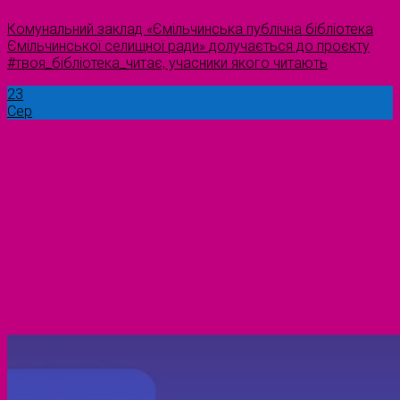
Комунальний заклад «Ємільчинська публічна бібліотека
Ємільчинської селищної ради» долучається до проєкту
#твоя_бібліотека_читає, учасники якого читають
23
Сер