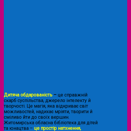
Дитяча обдарованість
–
це справжній
скарб суспільства, джерело інтелекту й
творчості. Це магія, яка відкриває світ
можливостей, надихає мріяти, творити й
сміливо йти до своїх вершин.
Житомирська обласна бібліотека для дітей
та юнацтва –
це простір натхнення,