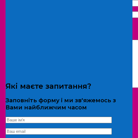
Що бажаєте замовити:
Екскурсія
Локація
Які маєте запитання?
Заповніть форму і ми зв'яжемось з
Вами найближчим часом
*Дані не передаються третім особам
Екскурсія/локація