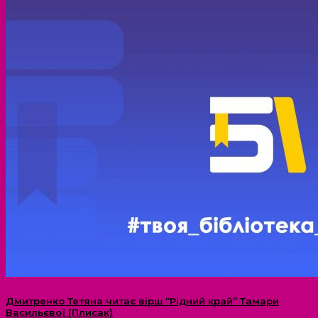
Дмитренко Тетяна читає вірш “Рідний край” Тамари
Васильєвої (Плисак)