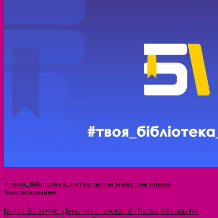
#твоя_бібліотека_читає твори майстрів слова
Житомирщини
Марія Зіновчук “День незалежності”. Читає Ковальчук