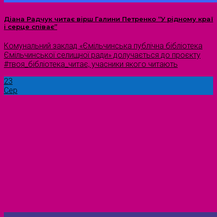
Діана Радчук читає вірш Галини Петренко “У рідному краї
і серце співає”
Комунальний заклад «Ємільчинська публічна бібліотека
Ємільчинської селищної ради» долучається до проєкту
#твоя_бібліотека_читає, учасники якого читають
23
Сер