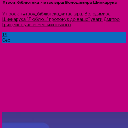
#твоя_бібліотека_читає вірш Володимира Шинкарука
У проєкті #твоя_бібліотека_читає вірш Володимира
Шинкарука “Люблю…” пропонує до вашої уваги Дмитро
Грищенко, учень Черняхівського
19
Сер