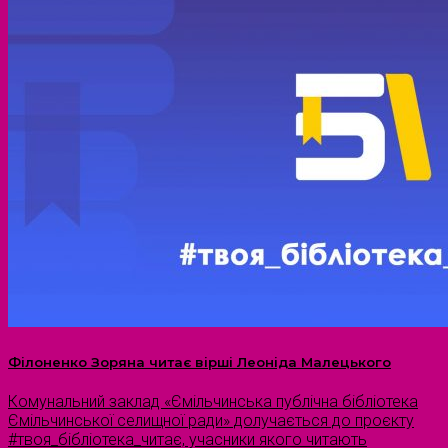
Філоненко Зоряна читає вірші Леоніда Малецького
Комунальний заклад «Ємільчинська публічна бібліотека
Ємільчинської селищної ради» долучається до проєкту
#твоя_бібліотека_читає, учасники якого читають