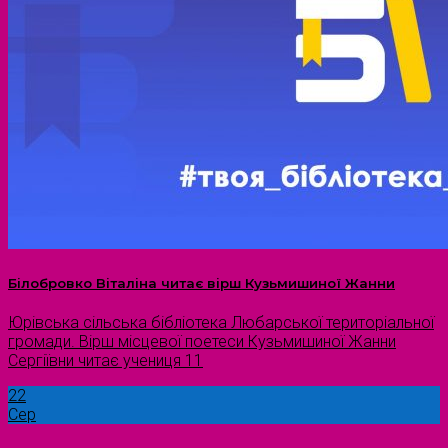
Білобровко Віталіна читає вірш Кузьмишиної Жанни
Юрівська сільська бібліотека Любарської територіальної
громади. Вірш місцевої поетеси Кузьмишиної Жанни
Сергіївни читає учениця 11
22
Сер