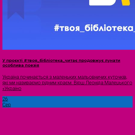
У проєкті #твоя_бібліотека_читає продовжує лунати
особлива поезія
Україна починається з маленьких мальовничих куточків,
які ми називаємо рідним краєм. Вірш Леоніда Малецького
«Україно
26
Сер