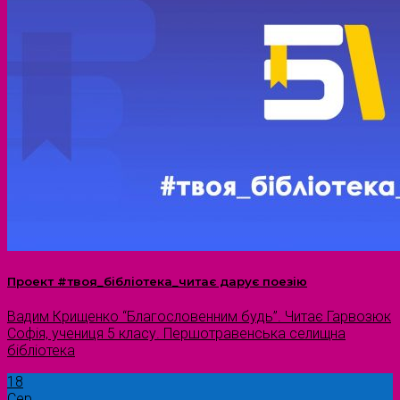
Проект #твоя_бібліотека_читає дарує поезію
Вадим Крищенко “Благословенним будь”. Читає Гарвозюк
Софія, учениця 5 класу. Першотравенська селищна
бібліотека
18
Сер