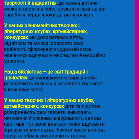
творчості й відкриттів
, де кожна дитина
може повірити в себе, розкрити свій талант
і зробити перші кроки до великої мрії.
У наших різноманітних творчих і
літературних клубах, артмайстернях,
конкурсах
ми допомагаємо дітям,
підліткам та молоді розкрити свої
здібності, сформувати художній смак,
навчитися відчувати мистецтво й емоційно
зростати.
Наша бібліотека – це світ традицій і
цінностей
, де народжується віра в себе,
розквітають таланти й сяє світло творчості
у кожному серці.
У наших творчих і літературних клубах,
артмайстернях, конкурсах
діти та підлітки
розкривають свої таланти, знаходять
натхнення й сміливо відкривають світові
свої мрії. Тут вони вчаться тонко відчувати
й розуміти мистецтво, бачити красу в слові,
звуці та образі, розвивають творче