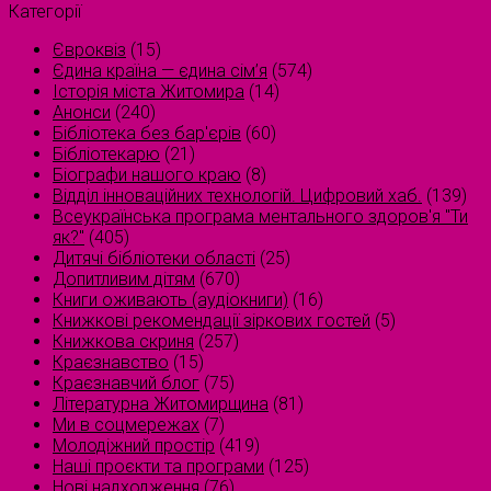
Категорії
Євроквіз
(15)
Єдина країна — єдина сім’я
(574)
Історія міста Житомира
(14)
Анонси
(240)
Бібліотека без бар'єрів
(60)
Бібліотекарю
(21)
Біографи нашого краю
(8)
Відділ інноваційних технологій. Цифровий хаб.
(139)
Всеукраїнська програма ментального здоров'я "Ти
як?"
(405)
Дитячі бібліотеки області
(25)
Допитливим дітям
(670)
Книги оживають (аудіокниги)
(16)
Книжкові рекомендації зіркових гостей
(5)
Книжкова скриня
(257)
Краєзнавство
(15)
Краєзнавчий блог
(75)
Літературна Житомирщина
(81)
Ми в соцмережах
(7)
Молодіжний простір
(419)
Наші проєкти та програми
(125)
Нові надходження
(76)