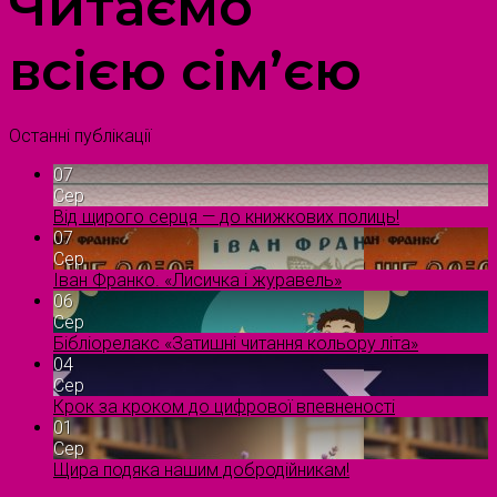
Читаємо
всією сім’єю
Останні публікації
07
Сер
Від щирого серця — до книжкових полиць!
07
Сер
Іван Франко. «Лисичка і журавель»
06
Сер
Бібліорелакс «Затишні читання кольору літа»
04
Сер
Крок за кроком до цифрової впевненості
01
Сер
Щира подяка нашим добродійникам!