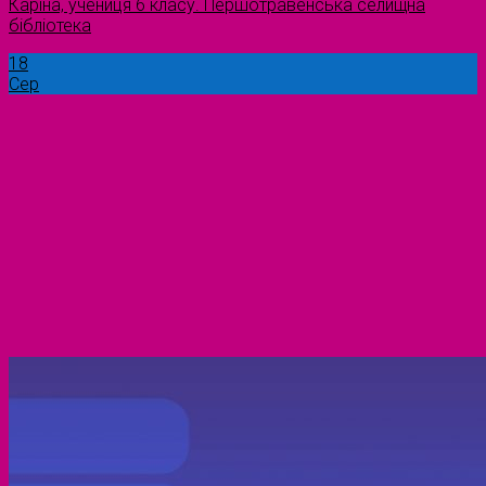
Каріна, учениця 6 класу. Першотравенська селищна
бібліотека
18
Сер