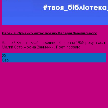
Євгенія Юрченко читає поезію Валерія Хмелівського
Валерій Хмелівський народився 6 червня 1958 року в селі
Малий Остріжок на Вінниччині. Поет, прозаїк,
23
Сер