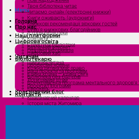
Нові надходження
Твоя бібліотека читає
Menu
Читаємо онлайн (електронні книжки)
Книги оживають (аудіокниги)
Головна
Книжкові рекомендації зіркових гостей
Про нас
Сузірʼя книжкових благодійників
Історія бібліотеки
Наші платформи
Контакти
Цифрова освіта
Структура бібліотеки
Безпечний інтернет
Офіційна інформація
Цифровий хаб
Читачам
Бібліотекарю
Пам’ятка читача
Професійні новини
Кожна дитина має право
Наші проєкти та програми
Єдина країна — єдина сім’я
Бібліотека без бар’єрів
Допитливим дітям
Всеукраїнська програма ментального здоров’я “
Проєкти/Програми
Євроквіз
Краєзнавчий блог
Контакти
Краєзнавчий календар
Історія міста Житомира
Біографи нашого краю
Природа Полісся
Літературна Житомирщина
Славетні імена нашого краю
Menu