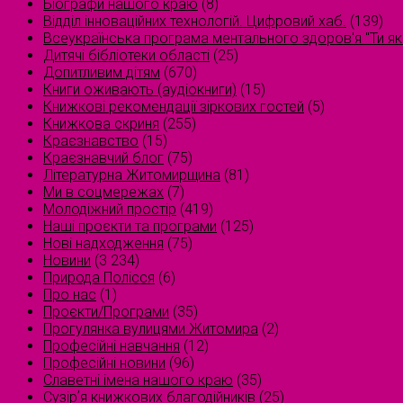
Біографи нашого краю
(8)
Відділ інноваційних технологій. Цифровий хаб.
(139)
Всеукраїнська програма ментального здоров'я "Ти як
Дитячі бібліотеки області
(25)
Допитливим дітям
(670)
Книги оживають (аудіокниги)
(15)
Книжкові рекомендації зіркових гостей
(5)
Книжкова скриня
(255)
Краєзнавство
(15)
Краєзнавчий блог
(75)
Літературна Житомирщина
(81)
Ми в соцмережах
(7)
Молодіжний простір
(419)
Наші проєкти та програми
(125)
Нові надходження
(75)
Новини
(3 234)
Природа Полісся
(6)
Про нас
(1)
Проєкти/Програми
(35)
Прогулянка вулицями Житомира
(2)
Професійні навчання
(12)
Професійні новини
(96)
Славетні імена нашого краю
(35)
Сузірʼя книжкових благодійників
(25)