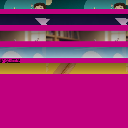
ідкриттів!