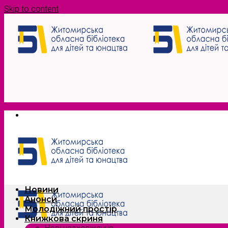
Skip to content
Новини
Анонси
Молодіжний простір
Книжкова скриня