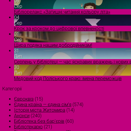
06
Сер
Бібліорелакс «Затишні читання кольору літа»
04
Сер
Крок за кроком до цифрової впевненості
01
Сер
Щира подяка нашим добродійникам!
31
Лип
Серпень у бібліотеці — час яскравих вражень і нових в
30
Лип
Медовий код Поліського краю: імена переможців
Категорії
Євроквіз
(15)
Єдина країна — єдина сім’я
(574)
Історія міста Житомира
(14)
Анонси
(240)
Бібліотека без бар'єрів
(60)
Бібліотекарю
(21)