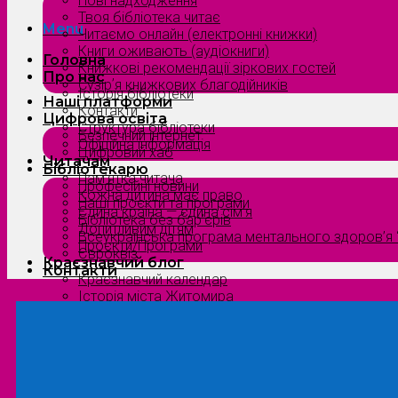
Нові надходження
Твоя бібліотека читає
Menu
Читаємо онлайн (електронні книжки)
Книги оживають (аудіокниги)
Головна
Книжкові рекомендації зіркових гостей
Про нас
Сузірʼя книжкових благодійників
Історія бібліотеки
Наші платформи
Контакти
Цифрова освіта
Структура бібліотеки
Безпечний інтернет
Офіційна інформація
Цифровий хаб
Читачам
Бібліотекарю
Пам’ятка читача
Професійні новини
Кожна дитина має право
Наші проєкти та програми
Єдина країна — єдина сім’я
Бібліотека без бар’єрів
Допитливим дітям
Всеукраїнська програма ментального здоров’я “
Проєкти/Програми
Євроквіз
Краєзнавчий блог
Контакти
Краєзнавчий календар
Історія міста Житомира
Біографи нашого краю
Природа Полісся
Літературна Житомирщина
Славетні імена нашого краю
Menu