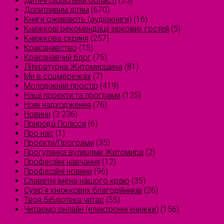
Дитячі бібліотеки області
(25)
Допитливим дітям
(670)
Книги оживають (аудіокниги)
(16)
Книжкові рекомендації зіркових гостей
(5)
Книжкова скриня
(257)
Краєзнавство
(15)
Краєзнавчий блог
(75)
Літературна Житомирщина
(81)
Ми в соцмережах
(7)
Молодіжний простір
(419)
Наші проєкти та програми
(125)
Нові надходження
(76)
Новини
(3 236)
Природа Полісся
(6)
Про нас
(1)
Проєкти/Програми
(35)
Прогулянка вулицями Житомира
(2)
Професійні навчання
(12)
Професійні новини
(96)
Славетні імена нашого краю
(35)
Сузірʼя книжкових благодійників
(26)
Твоя бібліотека читає
(55)
Читаємо онлайн (електронні книжки)
(156)