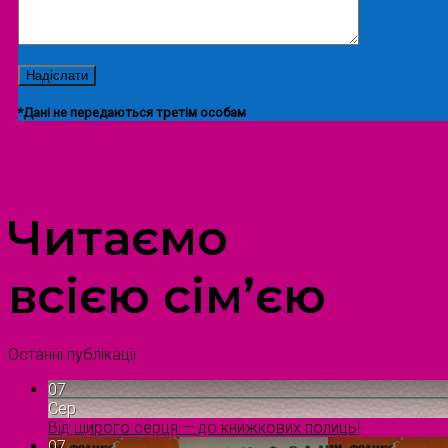
*Дані не передаються третім особам
ПРОСТІР ДОЗВІЛЛЯ ДІТЕЙ ТА ДОРОСЛИХ
Читаємо
всією сім’єю
Останні публікації
07
Сер
Від щирого серця — до книжкових полиць!
07