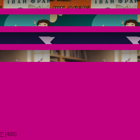
?"
(405)