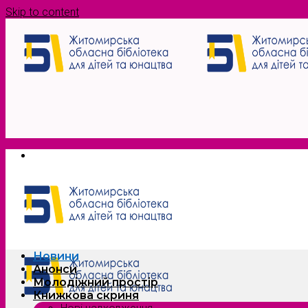
Skip to content
Новини
Анонси
Молодіжний простір
Книжкова скриня