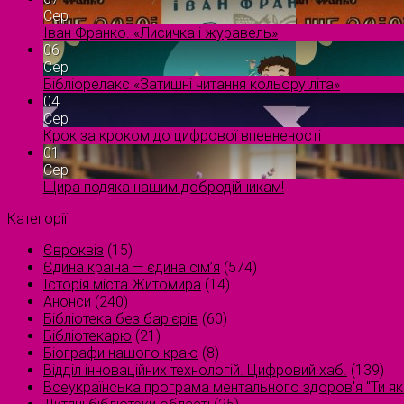
Сер
Іван Франко. «Лисичка і журавель»
06
Сер
Бібліорелакс «Затишні читання кольору літа»
04
Сер
Крок за кроком до цифрової впевненості
01
Сер
Щира подяка нашим добродійникам!
Категорії
Євроквіз
(15)
Єдина країна — єдина сім’я
(574)
Історія міста Житомира
(14)
Анонси
(240)
Бібліотека без бар'єрів
(60)
Бібліотекарю
(21)
Біографи нашого краю
(8)
Відділ інноваційних технологій. Цифровий хаб.
(139)
Всеукраїнська програма ментального здоров'я "Ти як