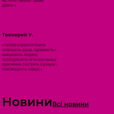
містять глибокі і цікаві
думки.»
Теккерей У.
«Читати корисно! Книги
освічують душу, піднімають і
зміцнюють людину,
пробуджують в ньому кращі
прагнення, гострять її розум і
пом’якшують серце.»
Новини
Всі новини