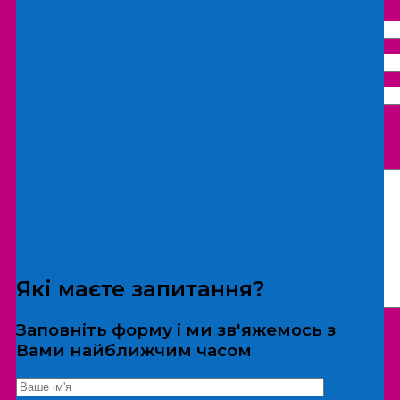
Що бажаєте замовити:
Екскурсія
Локація
Які маєте запитання?
Заповніть форму і ми зв'яжемось з
Вами найближчим часом
*Дані не передаються третім особам