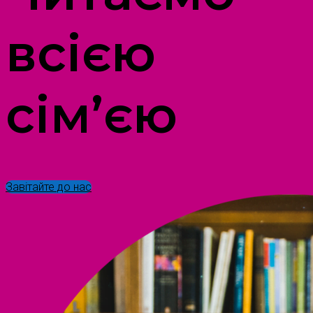
всією
сім’єю
Завітайте до нас