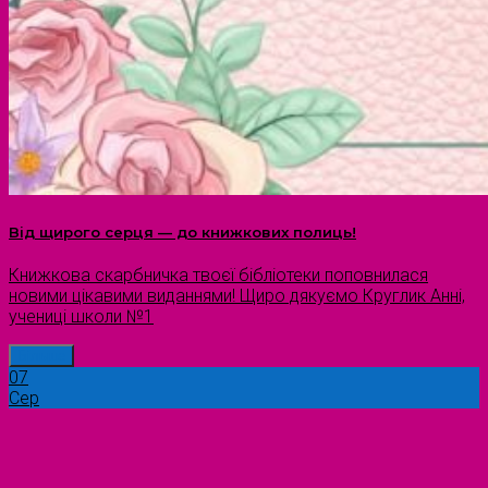
Від щирого серця — до книжкових полиць!
Книжкова скарбничка твоєї бібліотеки поповнилася
новими цікавими виданнями! Щиро дякуємо Круглик Анні,
учениці школи №1
Більше
07
Сер