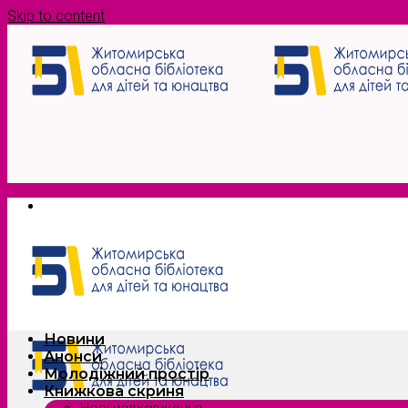
Skip to content
Новини
Анонси
Молодіжний простір
Книжкова скриня