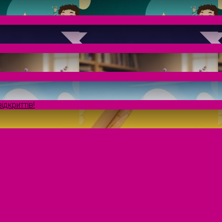
ідкриттів!