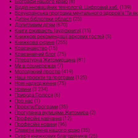
Біографи нашого краю
(8)
Відділ інноваційних технологій. Цифровий хаб.
(139)
Всеукраїнська програма ментального здоров'я "Ти як
Дитячі бібліотеки області
(25)
Допитливим дітям
(670)
Книги оживають (аудіокниги)
(15)
Книжкові рекомендації зіркових гостей
(5)
Книжкова скриня
(255)
Краєзнавство
(15)
Краєзнавчий блог
(75)
Літературна Житомирщина
(81)
Ми в соцмережах
(7)
Молодіжний простір
(419)
Наші проєкти та програми
(125)
Нові надходження
(75)
Новини
(3 234)
Природа Полісся
(6)
Про нас
(1)
Проєкти/Програми
(35)
Прогулянка вулицями Житомира
(2)
Професійні навчання
(12)
Професійні новини
(96)
Славетні імена нашого краю
(35)
Сузірʼя книжкових благодійників
(25)