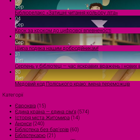
06
Сер
Бібліорелакс «Затишні читання кольору літа»
04
Сер
Крок за кроком до цифрової впевненості
01
Сер
Щира подяка нашим добродійникам!
31
Лип
Серпень у бібліотеці — час яскравих вражень і нових в
30
Лип
Медовий код Поліського краю: імена переможців
Категорії
Євроквіз
(15)
Єдина країна — єдина сім’я
(574)
Історія міста Житомира
(14)
Анонси
(240)
Бібліотека без бар'єрів
(60)
Бібліотекарю
(21)