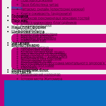
Нові надходження
Твоя бібліотека читає
Menu
Читаємо онлайн (електронні книжки)
Книги оживають (аудіокниги)
Головна
Книжкові рекомендації зіркових гостей
Про нас
Сузірʼя книжкових благодійників
Історія бібліотеки
Наші платформи
Контакти
Цифрова освіта
Структура бібліотеки
Безпечний інтернет
Офіційна інформація
Цифровий хаб
Читачам
Бібліотекарю
Пам’ятка читача
Професійні новини
Кожна дитина має право
Наші проєкти та програми
Єдина країна — єдина сім’я
Бібліотека без бар’єрів
Допитливим дітям
Всеукраїнська програма ментального здоров’я “
Проєкти/Програми
Євроквіз
Краєзнавчий блог
Контакти
Краєзнавчий календар
Історія міста Житомира
Біографи нашого краю
Природа Полісся
Літературна Житомирщина
Славетні імена нашого краю
Menu