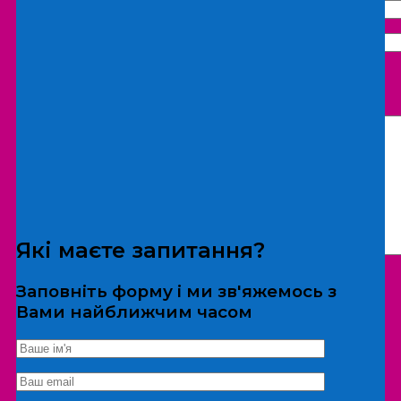
Що бажаєте замовити:
Екскурсія
Локація
Які маєте запитання?
Заповніть форму і ми зв'яжемось з
Вами найближчим часом
*Дані не передаються третім особам
Екскурсія/локація