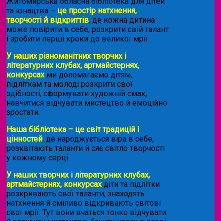
Житомирська обласна бібліотека для дітей
та юнацтва –
це простір натхнення,
творчості й відкриттів
, де кожна дитина
може повірити в себе, розкрити свій талант
і зробити перші кроки до великої мрії.
У наших різноманітних творчих і
літературних клубах, артмайстернях,
конкурсах
ми допомагаємо дітям,
підліткам та молоді розкрити свої
здібності, сформувати художній смак,
навчитися відчувати мистецтво й емоційно
зростати.
Наша бібліотека – це світ традицій і
цінностей
, де народжується віра в себе,
розквітають таланти й сяє світло творчості
у кожному серці.
У наших творчих і літературних клубах,
артмайстернях, конкурсах
діти та підлітки
розкривають свої таланти, знаходять
натхнення й сміливо відкривають світові
свої мрії. Тут вони вчаться тонко відчувати