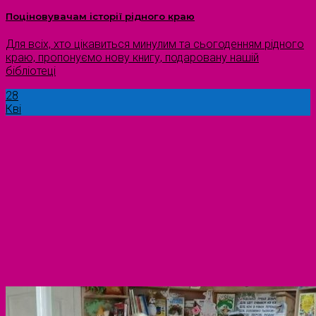
Поціновувачам історії рідного краю
Для всіх, хто цікавиться минулим та сьогоденням рідного
краю, пропонуємо нову книгу, подаровану нашій
бібліотеці
28
Кві