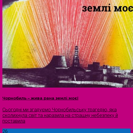
Чорнобиль – жива рана землі моєї
Сьогодні ми згадуємо Чорнобильську трагедію, яка
сколихнула світ та наразила на страшну небезпеку й
поставила
26