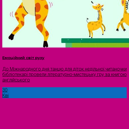
Емоційний світ руху
До Міжнародного дня танцю для діток недільної читаночки
бібліотекарі провели літературно-мистецьку гру за книгою
англійського
30
Кві