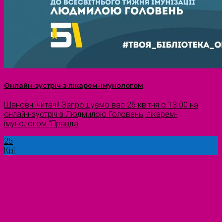
Онлайн-зустріч з лікарем-імунологом
Шановні читачі! Запрошуємо вас 26 квітня о 13.00 на
онлайн-зустріч з Людмилою Головень, лікарем-
імунологом “Правда
25
Кві