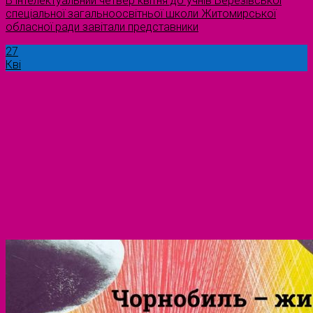
В інтелектуальний четвер квітня до учнів Березівської
спеціальної загальноосвітньої школи Житомирської
обласної ради завітали представники
27
Кві