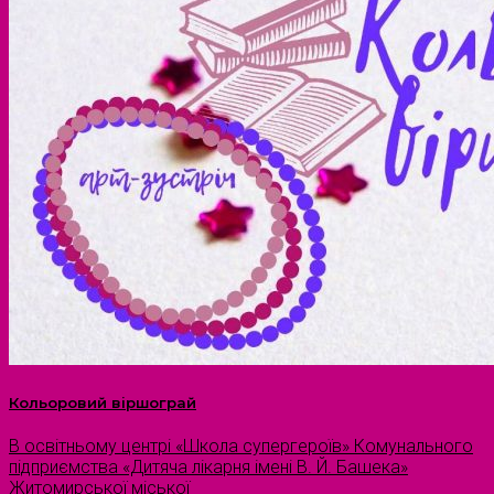
Кольоровий віршограй
В освітньому центрі «Школа супергероїв» Комунального
підприємства «Дитяча лікарня імені В. Й. Башека»
Житомирської міської