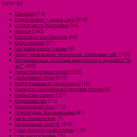
Категорії
Євроквіз
(15)
Єдина країна — єдина сім’я
(574)
Історія міста Житомира
(14)
Анонси
(240)
Бібліотека без бар'єрів
(60)
Бібліотекарю
(21)
Біографи нашого краю
(8)
Відділ інноваційних технологій. Цифровий хаб.
(139)
Всеукраїнська програма ментального здоров'я "Ти
як?"
(405)
Дитячі бібліотеки області
(25)
Допитливим дітям
(670)
Книги оживають (аудіокниги)
(16)
Книжкові рекомендації зіркових гостей
(5)
Книжкова скриня
(257)
Краєзнавство
(15)
Краєзнавчий блог
(75)
Літературна Житомирщина
(81)
Ми в соцмережах
(7)
Молодіжний простір
(419)
Наші проєкти та програми
(125)
Нові надходження
(76)