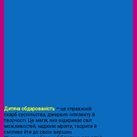
Дитяча обдарованість
–
це справжній
скарб суспільства, джерело інтелекту й
творчості. Це магія, яка відкриває світ
можливостей, надихає мріяти, творити й
сміливо йти до своїх вершин.