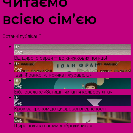
Читаємо
всією сім’єю
Останні публікації
07
Сер
Від щирого серця — до книжкових полиць!
07
Сер
Іван Франко. «Лисичка і журавель»
06
Сер
Бібліорелакс «Затишні читання кольору літа»
04
Сер
Крок за кроком до цифрової впевненості
01
Сер
Щира подяка нашим добродійникам!