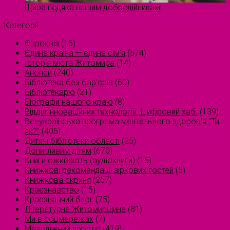
Щира подяка нашим добродійникам!
Категорії
Євроквіз
(15)
Єдина країна — єдина сім’я
(574)
Історія міста Житомира
(14)
Анонси
(240)
Бібліотека без бар'єрів
(60)
Бібліотекарю
(21)
Біографи нашого краю
(8)
Відділ інноваційних технологій. Цифровий хаб.
(139)
Всеукраїнська програма ментального здоров'я "Ти
як?"
(405)
Дитячі бібліотеки області
(25)
Допитливим дітям
(670)
Книги оживають (аудіокниги)
(16)
Книжкові рекомендації зіркових гостей
(5)
Книжкова скриня
(257)
Краєзнавство
(15)
Краєзнавчий блог
(75)
Літературна Житомирщина
(81)
Ми в соцмережах
(7)
Молодіжний простір
(419)