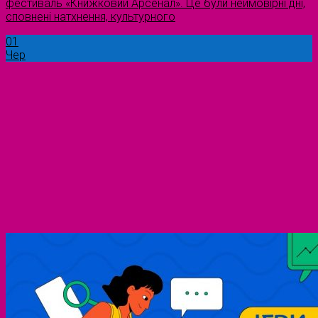
фестиваль «Книжковий Арсенал». Це були неймовірні дні,
сповнені натхнення, культурного
01
Чер