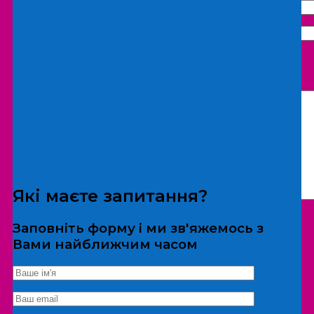
Що бажаєте замовити:
Екскурсія
Локація
Які маєте запитання?
Заповніть форму і ми зв'яжемось з
Вами найближчим часом
*Дані не передаються третім особам
Екскурсія/локація