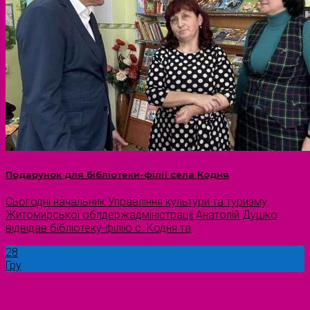
Подарунок для бібліотеки-філії села Кодня
Сьогодні начальник Управління культури та туризму
Житомирської облдержадміністрації Анатолій Душко
відвідав бібліотеку-філію с. Кодня та
28
Гру