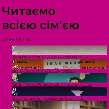
Читаємо
всією сім’єю
Останні публікації
07
Сер
Від щирого серця — до книжкових полиць!
07
Сер
Іван Франко. «Лисичка і журавель»
06
Сер
Бібліорелакс «Затишні читання кольору літа»
04
Сер
Крок за кроком до цифрової впевненості
01
Сер