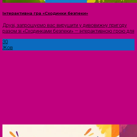
Інтерактивна гра «Сходинки безпеки»
Друзі, запрошуємо вас вирушити у дивовижну пригоду
разом зі «Сходинками безпеки» — інтерактивною грою для
30
Жов