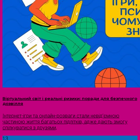
Віртуальний світ і реальні ризики: поради для безпечного
дозвілля
Інтернет-ігри та онлайн-розваги стали невід’ємною
частиною життя багатьох підлітків, адже дають змогу
спілкуватися з друзями,
13