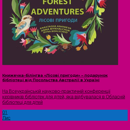
Книжечка-білінгва «Лісові пригоди» – подарунок
бібліотеці від Посольства Австралії в Україні
На Всеукраїнській науково-практичній конференції
керівників бібліотек для дітей, яка відбувалася в Обласній
бібліотеці для дітей
01
Лис