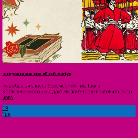
Інтерактивна гра «Еней-party»
Як добре ви знаєте безсмертний твір Івана
Котляревського «Енеїда»? Чи пам’ятаєте пригоди Енея та
його
19
Тра