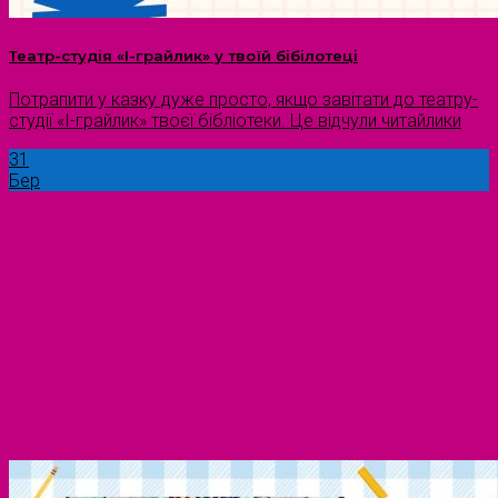
Театр-студія «І-грайлик» у твоїй бібілотеці
Потрапити у казку дуже просто, якщо завітати до театру-
студії «І-грайлик» твоєї бібліотеки. Це відчули читайлики
31
Бер