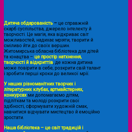
Дитяча обдарованість
–
це справжній
скарб суспільства, джерело інтелекту й
творчості. Це магія, яка відкриває світ
можливостей, надихає мріяти, творити й
сміливо йти до своїх вершин.
Житомирська обласна бібліотека для дітей
та юнацтва –
це простір натхнення,
творчості й відкриттів
, де кожна дитина
може повірити в себе, розкрити свій талант
і зробити перші кроки до великої мрії.
У наших різноманітних творчих і
літературних клубах, артмайстернях,
конкурсах
ми допомагаємо дітям,
підліткам та молоді розкрити свої
здібності, сформувати художній смак,
навчитися відчувати мистецтво й емоційно
зростати.
Наша бібліотека – це світ традицій і