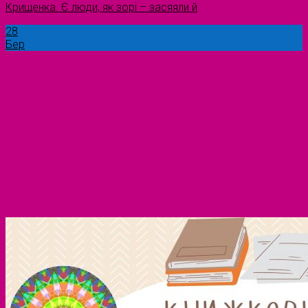
Крищенка. Є люди, як зорі – засяяли й
28
Бер