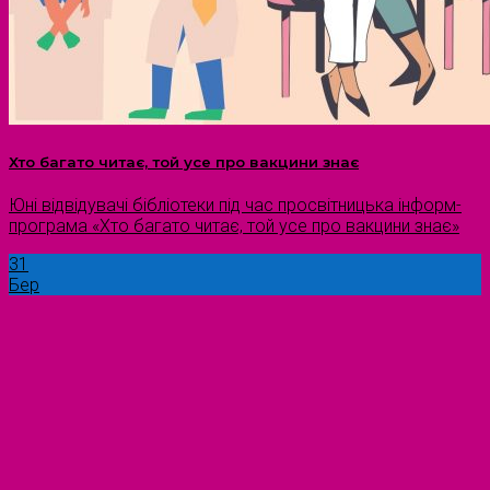
Хто багато читає, той усе про вакцини знає
Юні відвідувачі бібліотеки під час просвітницька інформ-
програма «Хто багато читає, той усе про вакцини знає»
31
Бер