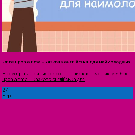
Once upon a time – казкова англійська для наймолодших
На зустріч «Скринька захоплюючих казок» з циклу «Once
upon a time – казкова англійська для
27
Бер