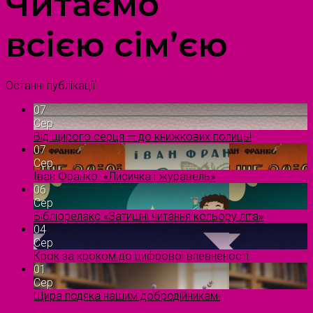
Читаємо
всією сім’єю
Останні публікації
07
Сер
Від щирого серця — до книжкових полиць!
07
Сер
Іван Франко. «Лисичка і журавель»
06
Сер
Бібліорелакс «Затишні читання кольору літа»
04
Сер
Крок за кроком до цифрової впевненості
01
Сер
Щира подяка нашим добродійникам!