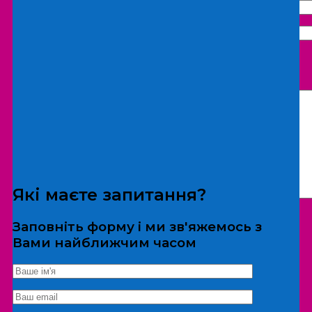
Що бажаєте замовити:
Екскурсія
Локація
Які маєте запитання?
Заповніть форму і ми зв'яжемось з
Вами найближчим часом
*Дані не передаються третім особам
Екскурсія/локація