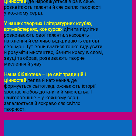
цінностей
, де народжується віра в себе,
розквітають таланти й сяє світло творчості
у кожному серці.
У наших творчих і літературних клубах,
артмайстернях, конкурсах
діти та підлітки
розкривають свої таланти, знаходять
натхнення й сміливо відкривають світові
свої мрії. Тут вони вчаться тонко відчувати
й розуміти мистецтво, бачити красу в слові,
звуці та образі, розвивають творче
мислення й уяву.
Наша бібліотека – це світ традицій і
цінностей
, тепла й натхнення, де
формується світогляд, оживають історії,
зростає любов до книги й мистецтва. І
найголовніше – у кожному серці
запалюється й яскраво сяє світло
творчості.