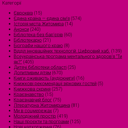
Категорії
Євроквіз
(15)
Єдина країна — єдина сім’я
(574)
Історія міста Житомира
(14)
Анонси
(240)
Бібліотека без бар'єрів
(60)
Бібліотекарю
(21)
Біографи нашого краю
(8)
Відділ інноваційних технологій. Цифровий хаб.
(139)
Всеукраїнська програма ментального здоров'я "Ти
як?"
(405)
Дитячі бібліотеки області
(25)
Допитливим дітям
(670)
Книги оживають (аудіокниги)
(16)
Книжкові рекомендації зіркових гостей
(5)
Книжкова скриня
(257)
Краєзнавство
(15)
Краєзнавчий блог
(75)
Літературна Житомирщина
(81)
Ми в соцмережах
(7)
Молодіжний простір
(419)
Наші проєкти та програми
(125)
Нові надходження
(76)