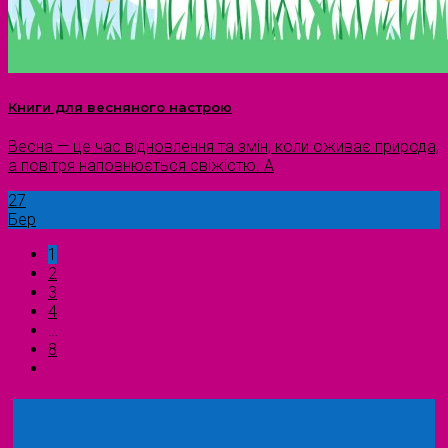
Книги для весняного настрою
Весна — це час відновлення та змін, коли оживає природа,
а повітря наповнюється свіжістю. А
27
Бер
1
2
3
4
…
8