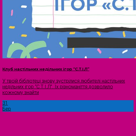
Клуб настільних недільних ігор “С.Т.І.Л”
У твоїй бібліотеці знову зустрілися любителі настільних
недільних ігор “С.Т.І.Л”. Їх різноманіття дозволило
кожному знайти
31
Бер