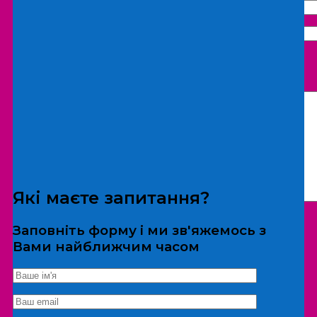
Що бажаєте замовити:
Екскурсія
Локація
Які маєте запитання?
Заповніть форму і ми зв'яжемось з
Вами найближчим часом
*Дані не передаються третім особам
Екскурсія/локація