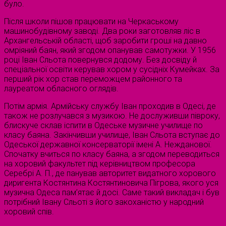
було.
Після школи пішов працювати на Черкаському
машинобудівному заводі. Два роки заготовляв ліс в
Архангельській області, щоб заробити гроші на давно
омріяний баян, який згодом опанував самотужки. У 1956
році Іван Сльота повернувся додому. Без досвіду й
спеціальної освіти керував хором у сусідніх Кумейках. За
перший рік хор став переможцем районного та
лауреатом обласного оглядів.
Потім армія. Армійську службу Іван проходив в Одесі, де
також не розлучався з музикою. Не дослуживши півроку,
блискуче склав іспити в Одеське музичне училище по
класу баяна. Закінчивши училище, Іван Сльота вступає до
Одеської державної консерваторії імені А. Нежданової.
Спочатку вчиться по класу баяна, а згодом переводиться
на хоровий факультет під керівництвом професора
Серебрі А. П., де панував авторитет видатного хорового
диригента Костянтина Костянтиновича Пігрова, якого уся
музична Одеса пам’ятає й досі. Саме такий викладач і був
потрібний Івану Сльоті з його закоханістю у народний
хоровий спів.