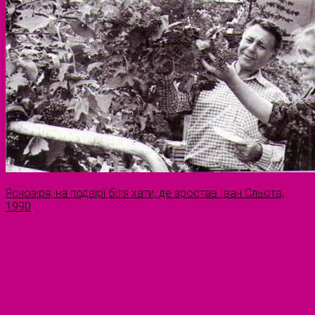
Яснозіря, на подвірї біля хати, де зростав Іван Сльота,
1990