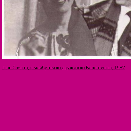
Іван Сльота, з майбутньою дружиною Валентиною, 1982