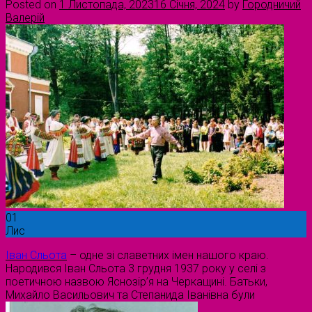
Posted on
1 Листопада, 2023
16 Січня, 2024
by
Городничий
Валерій
01
Лис
Іван Сльота
– одне зі славетних імен нашого краю.
Народився Іван Сльота 3 грудня 1937 року у селі з
поетичною назвою Яснозір’я на Черкащині. Батьки,
Михайло Васильович та Степанида Іванівна були