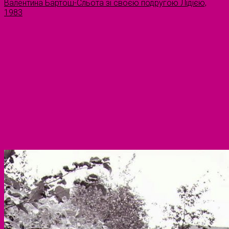
Валентина Бартош-Сльота зі своєю подругою Лідією,
1983