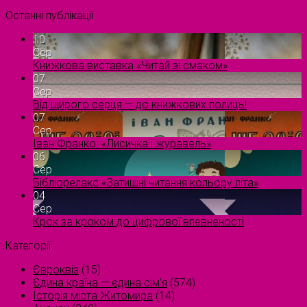
Останні публікації
10
Сер
Книжкова виставка «Читай зі смаком»
07
Сер
Від щирого серця — до книжкових полиць!
07
Сер
Іван Франко. «Лисичка і журавель»
06
Сер
Бібліорелакс «Затишні читання кольору літа»
04
Сер
Крок за кроком до цифрової впевненості
Категорії
Євроквіз
(15)
Єдина країна — єдина сім’я
(574)
Історія міста Житомира
(14)