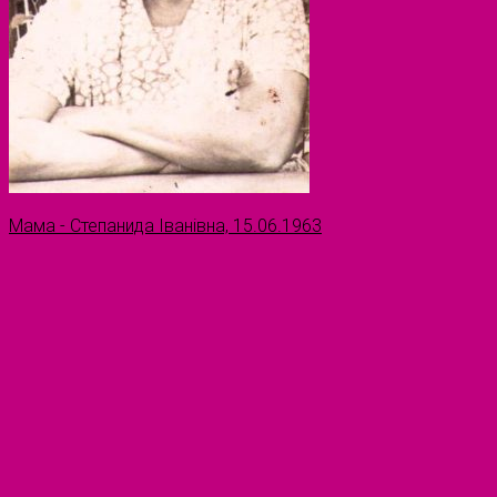
Мама - Степанида Іванівна, 15.06.1963