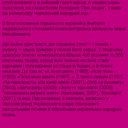
опублікованого в районній газеті вірша. А «первістком»
була пісня, на слова Белли Володiної “Про лікаря”. Її взяв
до репертуару Черкаський народний хор.
З благословення тодішнього керівника Анатолiя
Авдiєвського i почалася композиторська діяльність Івана
Михайловича.
Дві великі пристрасті, дві справжні стихії — і поезія, і
музика — міцно тримали у полоні його серце. У творчому
доробку поета і композитора більше 400 пісенних та 300
поетичних творів, серед яких значна частина стали
відомими і популярними не тільки в Україні, а й поза її
межами. Це такі як: «А льон цвіте» (1980), «Нові пісні»
(1983), «Пісня моєї землі» (1987), «…З твого серця» (1997),
«На перехресті», «На синій хвилі» (2001), «Хліб на рушнику»
(2003), «Автограф» (2005), «Золото зажнив’я» (2006),
“Нескінченна музика життя” (тритомник, 2007), “Яснозір’я”
(2011) та інші. Підготовлено 5 платівок, записано у
Золотий фонд Українського радіо програми з
авторськими піснями й обробками українських народних
пісень.