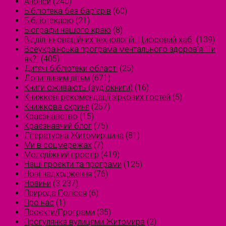
Анонси
(240)
Бібліотека без бар'єрів
(60)
Бібліотекарю
(21)
Біографи нашого краю
(8)
Відділ інноваційних технологій. Цифровий хаб.
(139)
Всеукраїнська програма ментального здоров'я "Ти
як?"
(405)
Дитячі бібліотеки області
(25)
Допитливим дітям
(671)
Книги оживають (аудіокниги)
(16)
Книжкові рекомендації зіркових гостей
(5)
Книжкова скриня
(257)
Краєзнавство
(15)
Краєзнавчий блог
(75)
Літературна Житомирщина
(81)
Ми в соцмережах
(7)
Молодіжний простір
(419)
Наші проєкти та програми
(125)
Нові надходження
(76)
Новини
(3 237)
Природа Полісся
(6)
Про нас
(1)
Проєкти/Програми
(35)
Прогулянка вулицями Житомира
(2)