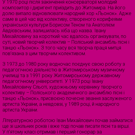
У 1970 році після закінчення консерваторії молодий
композитор і диригент приїздить до Житомира. На його
долю випало відновлювати народний хор «Льонок». Адже
саме в цей час від колективу, створеного корифеями
української культури Борисом Теном та Анатолієм
Авдієвським, залишилась хіба що назва. Івану
Михайловичу за короткий час вдалось організувати, по
суті, новий творчий колектив – Поліський ансамбль пісні і
танцю «Льонок». З того часу вся творча праця митця
пов’язана з цим творчим колективом.
З 1973 до 1980 року водночас поєднує свою роботу з
педагогічною діяльністю в Житомирському музичному
училищі та з 1991 року Житомирському державному
педагогічному університеті. У 1973 році Івану
Михайловичу Сльоті, художньому керівнику творчого
колективу – Поліського академічного ансамблю пісні і
танцю «Льонок», присвоєно почесне звання заслуженого
артиста України, а невдовзі, у 1989 році, й народного
артиста України.
Літературною роботою Іван Михайлович почав займатися
ще зі шкільних років і вже тоді почав писати пісні та вірші.
У п’ятому класі отримав i перший гонорар за