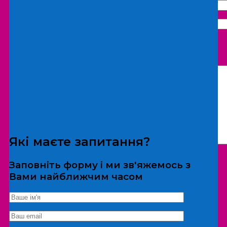
Що бажаєте замовити:
Екскурсія
Локація
Які маєте запитання?
Заповніть форму і ми зв'яжемось з
Вами найближчим часом
*Дані не передаються третім особам
Екскурсія/локація