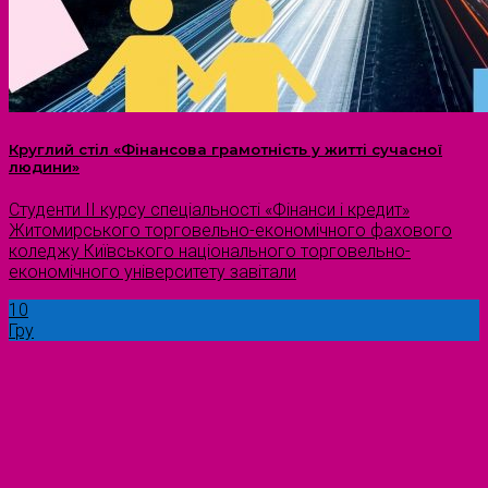
Круглий стіл «Фінансова грамотність у житті сучасної
людини»
Студенти II курсу спеціальності «Фінанси і кредит»
Житомирського торговельно-економічного фахового
коледжу Київського національного торговельно-
економічного університету завітали
10
Гру