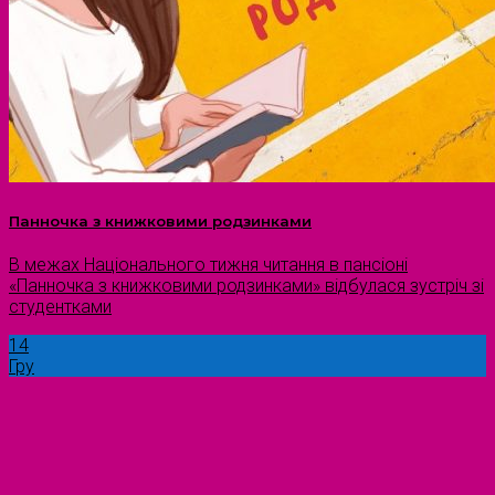
Панночка з книжковими родзинками
В межах Національного тижня читання в пансіоні
«Панночка з книжковими родзинками» відбулася зустріч зі
студентками
14
Гру