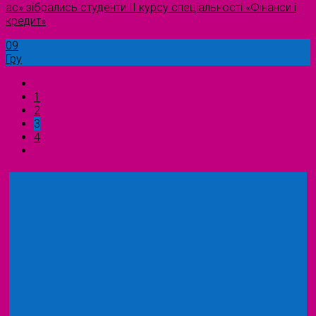
ас» зібрались студенти II курсу спеціальності «Фінанси і
кредит»
09
Гру
1
2
3
4