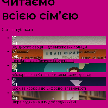
Читаємо
всією сім’єю
Останні публікації
07
Сер
Від щирого серця — до книжкових полиць!
07
Сер
Іван Франко. «Лисичка і журавель»
06
Сер
Бібліорелакс «Затишні читання кольору літа»
04
Сер
Крок за кроком до цифрової впевненості
01
Сер
Щира подяка нашим добродійникам!