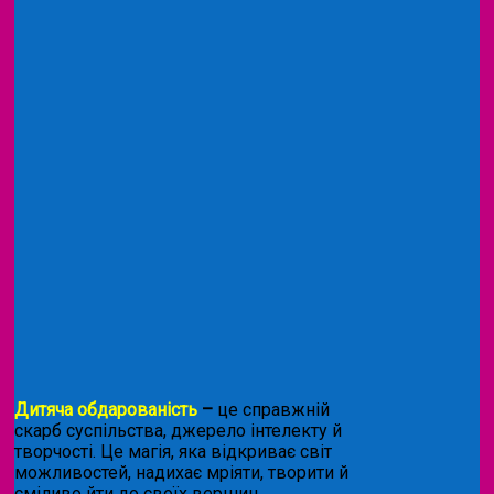
Дитяча обдарованість
–
це справжній
скарб суспільства, джерело інтелекту й
творчості. Це магія, яка відкриває світ
можливостей, надихає мріяти, творити й
сміливо йти до своїх вершин.