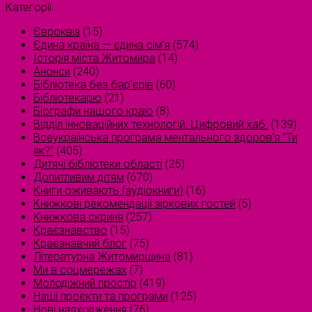
Категорії
Євроквіз
(15)
Єдина країна — єдина сім’я
(574)
Історія міста Житомира
(14)
Анонси
(240)
Бібліотека без бар'єрів
(60)
Бібліотекарю
(21)
Біографи нашого краю
(8)
Відділ інноваційних технологій. Цифровий хаб.
(139)
Всеукраїнська програма ментального здоров'я "Ти
як?"
(405)
Дитячі бібліотеки області
(25)
Допитливим дітям
(670)
Книги оживають (аудіокниги)
(16)
Книжкові рекомендації зіркових гостей
(5)
Книжкова скриня
(257)
Краєзнавство
(15)
Краєзнавчий блог
(75)
Літературна Житомирщина
(81)
Ми в соцмережах
(7)
Молодіжний простір
(419)
Наші проєкти та програми
(125)
Нові надходження
(76)