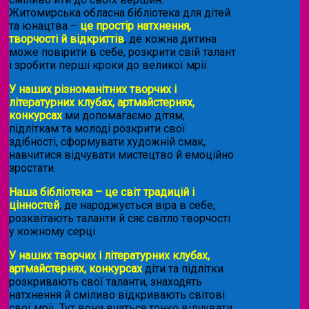
Житомирська обласна бібліотека для дітей
та юнацтва –
це простір натхнення,
творчості й відкриттів
, де кожна дитина
може повірити в себе, розкрити свій талант
і зробити перші кроки до великої мрії.
У наших різноманітних творчих і
літературних клубах, артмайстернях,
конкурсах
ми допомагаємо дітям,
підліткам та молоді розкрити свої
здібності, сформувати художній смак,
навчитися відчувати мистецтво й емоційно
зростати.
Наша бібліотека – це світ традицій і
цінностей
, де народжується віра в себе,
розквітають таланти й сяє світло творчості
у кожному серці.
У наших творчих і літературних клубах,
артмайстернях, конкурсах
діти та підлітки
розкривають свої таланти, знаходять
натхнення й сміливо відкривають світові
свої мрії. Тут вони вчаться тонко відчувати