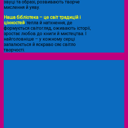
звуці та образі, розвивають творче
мислення й уяву.
Наша бібліотека – це світ традицій і
цінностей
, тепла й натхнення, де
формується світогляд, оживають історії,
зростає любов до книги й мистецтва. І
найголовніше – у кожному серці
запалюється й яскраво сяє світло
творчості.