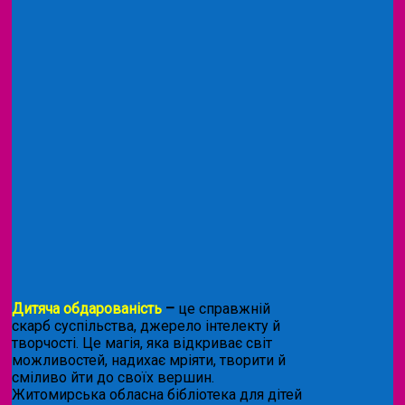
Дитяча обдарованість
–
це справжній
скарб суспільства, джерело інтелекту й
творчості. Це магія, яка відкриває світ
можливостей, надихає мріяти, творити й
сміливо йти до своїх вершин.
Житомирська обласна бібліотека для дітей