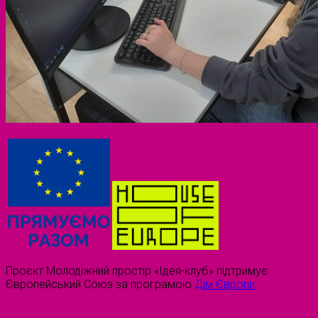
Проєкт Молодіжний простір «Ідея-клуб» підтримує
Європейський Союз за програмою
Дім Європи
.