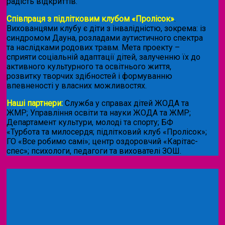
радість відкриттів.
Співпраця з підлітковим клубом «Пролісок»
.
Вихованцями клубу є діти з інвалідністю, зокрема: із
синдромом Дауна, розладами аутистичного спектра
та наслідками родових травм. Мета проекту –
сприяти соціальній адаптації дітей, залученню їх до
активного культурного та освітнього життя,
розвитку творчих здібностей і формуванню
впевненості у власних можливостях.
Наші партнери:
Служба у справах дітей ЖОДА та
ЖМР; Управління освіти та науки ЖОДА та ЖМР;
Департамент культури, молоді та спорту; БФ
«Турбота та милосердя; підлітковий клуб «Пролісок»;
ГО «Все робимо самі»; центр оздоровчий «Карітас-
спес»;
психологи, педагоги та вихователі ЗОШ.