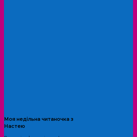
Моя
недільна читаночка
з
Настею