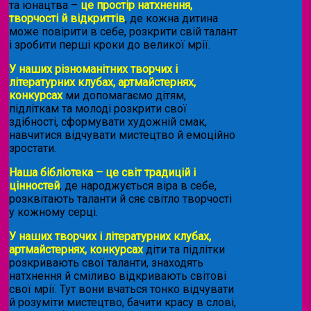
та юнацтва –
це простір натхнення,
творчості й відкриттів
, де кожна дитина
може повірити в себе, розкрити свій талант
і зробити перші кроки до великої мрії.
У наших різноманітних творчих і
літературних клубах, артмайстернях,
конкурсах
ми допомагаємо дітям,
підліткам та молоді розкрити свої
здібності, сформувати художній смак,
навчитися відчувати мистецтво й емоційно
зростати.
Наша бібліотека – це світ традицій і
цінностей
, де народжується віра в себе,
розквітають таланти й сяє світло творчості
у кожному серці.
У наших творчих і літературних клубах,
артмайстернях, конкурсах
діти та підлітки
розкривають свої таланти, знаходять
натхнення й сміливо відкривають світові
свої мрії. Тут вони вчаться тонко відчувати
й розуміти мистецтво, бачити красу в слові,