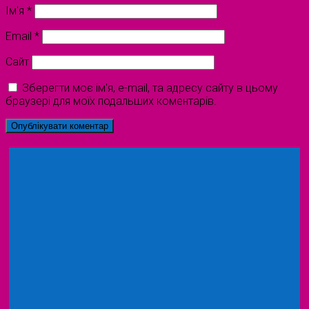
Ім'я
*
Email
*
Сайт
Зберегти моє ім'я, e-mail, та адресу сайту в цьому
браузері для моїх подальших коментарів.