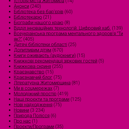
Історія міста Житомира
(14)
Анонси
(240)
Бібліотека без бар'єрів
(60)
Бібліотекарю
(21)
Біографи нашого краю
(8)
Відділ інноваційних технологій. Цифровий хаб.
(139)
Всеукраїнська програма ментального здоров'я "Ти
як?"
(405)
Дитячі бібліотеки області
(25)
Допитливим дітям
(670)
Книги оживають (аудіокниги)
(15)
Книжкові рекомендації зіркових гостей
(5)
Книжкова скриня
(255)
Краєзнавство
(15)
Краєзнавчий блог
(75)
Літературна Житомирщина
(81)
Ми в соцмережах
(7)
Молодіжний простір
(419)
Наші проєкти та програми
(125)
Нові надходження
(75)
Новини
(3 234)
Природа Полісся
(6)
Про нас
(1)
Проєкти/Програми
(35)