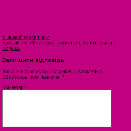
У цікавий всесвіт книг
Круглий стіл «Фінансова грамотність у житті сучасної
людини»
Залишити відповідь
Ваша e-mail адреса не оприлюднюватиметься.
Обов’язкові поля позначені
*
Коментар
*