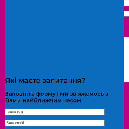
Що бажаєте замовити:
Екскурсія
Локація
Які маєте запитання?
Заповніть форму і ми зв'яжемось з
Вами найближчим часом
*Дані не передаються третім особам
Екскурсія/локація