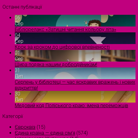
Останні публікації
06
Сер
Бібліорелакс «Затишні читання кольору літа»
04
Сер
Крок за кроком до цифрової впевненості
01
Сер
Щира подяка нашим добродійникам!
31
Лип
Серпень у бібліотеці — час яскравих вражень і нових
відкриттів!
30
Лип
Медовий код Поліського краю: імена переможців
Категорії
Євроквіз
(15)
Єдина країна — єдина сім’я
(574)