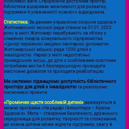
особливої ваги. Створюючи доступний простір,
бібліотека відкриває можливості для розвитку,
підтримки й упевненості кожного відвідувача.
Статистика.
За даними управління охорони здоров’я
Житомирської міської ради станом на 01.01. 2025
року в місті Житомирі перебувають на обліку у
сімейних лікарів комунального підприємства
«Центр первинної медико-санітарної допомоги»
Житомирської міської ради 1209 дітей з
інвалідністю. Наразі у місті недостатньо
громадських місць, де діти з особливими освітніми
потребами могли б безперешкодно проводити
змістовне дозвілля та проходити реабілітацію.
Ми системно підвищуємо доступність бібліотечного
простору для дітей з інвалідністю
та реалізуємо
інклюзивні проекти:
«Промінчик щастя особливій дитині»
реалізується в
межах програми «На радарі гелікоптера – Країна
Здоров’я». Мета – створення безпечного, дружнього
середовища для розвитку, творчості та спілкування,
де кожна дитина може відчути підтримку, увагу й