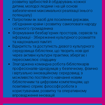
розвитку здібностей й обдарувань кожної
дитини, молодої людини і на цій основі
забезпечення максимальної реалізації їхнього
потенціалу)
Патріотизм як засіб для посилення держави,
об'єднання країни і розвитку самоповаги народу
і кожного громадянина
Формування безбар’єрних просторів, сервісів та
інформації - Збереження культурного розмаїття
та національної пам’яті
Відкритість та доступність дієвого культурного
середовища бібліотеки, що творить нові ідеї
через активні культурні практики, зберігає і
переосмислює спадщину
Злагоджена командна робота бібліотекарів
професіоналів-однодумців у безпечному, фізично
і віртуально інноваційному середовищі, з
можливістю постійного навчання новим
бібліотечним та цифровим компетенціям, що
позитивно сприяє філософії роботи з
користувачами, розвитку та оперативному
впровадження інновацій.