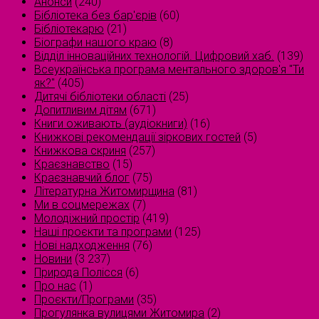
Анонси
(240)
Бібліотека без бар'єрів
(60)
Бібліотекарю
(21)
Біографи нашого краю
(8)
Відділ інноваційних технологій. Цифровий хаб.
(139)
Всеукраїнська програма ментального здоров'я "Ти
як?"
(405)
Дитячі бібліотеки області
(25)
Допитливим дітям
(671)
Книги оживають (аудіокниги)
(16)
Книжкові рекомендації зіркових гостей
(5)
Книжкова скриня
(257)
Краєзнавство
(15)
Краєзнавчий блог
(75)
Літературна Житомирщина
(81)
Ми в соцмережах
(7)
Молодіжний простір
(419)
Наші проєкти та програми
(125)
Нові надходження
(76)
Новини
(3 237)
Природа Полісся
(6)
Про нас
(1)
Проєкти/Програми
(35)
Прогулянка вулицями Житомира
(2)