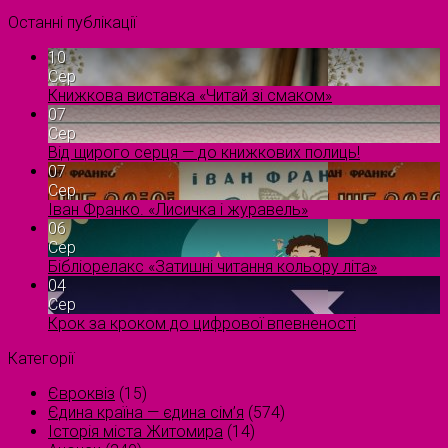
Останні публікації
10
Сер
Книжкова виставка «Читай зі смаком»
07
Сер
Від щирого серця — до книжкових полиць!
07
Сер
Іван Франко. «Лисичка і журавель»
06
Сер
Бібліорелакс «Затишні читання кольору літа»
04
Сер
Крок за кроком до цифрової впевненості
Категорії
Євроквіз
(15)
Єдина країна — єдина сім’я
(574)
Історія міста Житомира
(14)