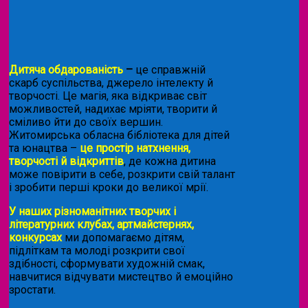
Дитяча обдарованість
–
це справжній
скарб суспільства, джерело інтелекту й
творчості. Це магія, яка відкриває світ
можливостей, надихає мріяти, творити й
сміливо йти до своїх вершин.
Житомирська обласна бібліотека для дітей
та юнацтва –
це простір натхнення,
творчості й відкриттів
, де кожна дитина
може повірити в себе, розкрити свій талант
і зробити перші кроки до великої мрії.
У наших різноманітних творчих і
літературних клубах, артмайстернях,
конкурсах
ми допомагаємо дітям,
підліткам та молоді розкрити свої
здібності, сформувати художній смак,
навчитися відчувати мистецтво й емоційно
зростати.