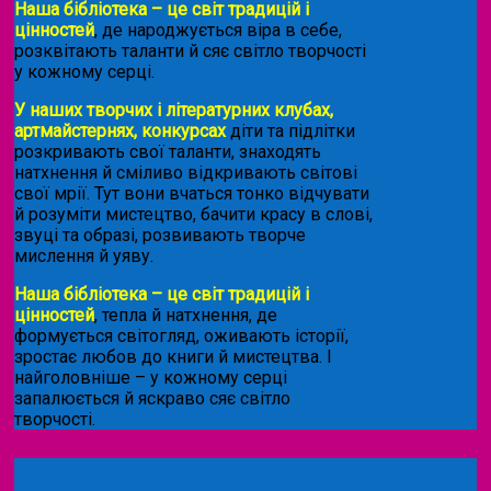
Наша бібліотека – це світ традицій і
цінностей
, де народжується віра в себе,
розквітають таланти й сяє світло творчості
у кожному серці.
У наших творчих і літературних клубах,
артмайстернях, конкурсах
діти та підлітки
розкривають свої таланти, знаходять
натхнення й сміливо відкривають світові
свої мрії. Тут вони вчаться тонко відчувати
й розуміти мистецтво, бачити красу в слові,
звуці та образі, розвивають творче
мислення й уяву.
Наша бібліотека – це світ традицій і
цінностей
, тепла й натхнення, де
формується світогляд, оживають історії,
зростає любов до книги й мистецтва. І
найголовніше – у кожному серці
запалюється й яскраво сяє світло
творчості.