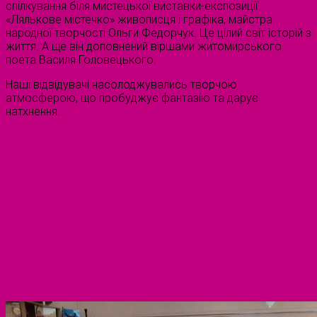
спілкування біля мистецької виставки-експозиції
«Лялькове містечко» живописця і графіка, майстра
народної творчості Ольги Федорчук. Це цілий світ історій з
життя. А ще він доповнений віршами житомирського
поета Василя Головецького.
Наші відвідувачі насолоджувались творчою
атмосферою, що пробуджує фантазію та дарує
натхнення.