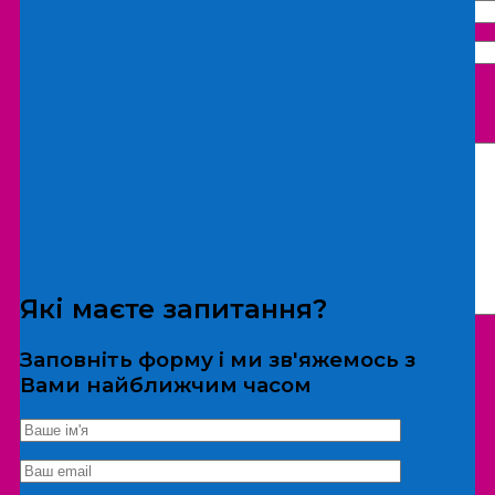
Що бажаєте замовити:
Екскурсія
Локація
Які маєте запитання?
Заповніть форму і ми зв'яжемось з
Вами найближчим часом
*Дані не передаються третім особам
Екскурсія/локація