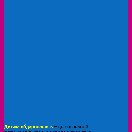
Дитяча обдарованість
–
це справжній