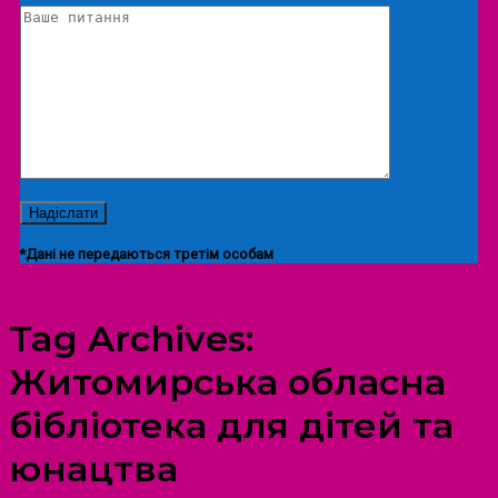
*Дані не передаються третім особам
Tag Archives:
Житомирська обласна
бібліотека для дітей та
юнацтва