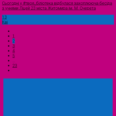
Сьогодні у #твоя_біліотека відбулася захоплююча бесіда
з учнями Ліцей 23 міста Житомира ім. М. Очерета
13
Кві
1
2
3
4
5
…
23