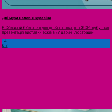
Дві музи Валерія Кулавіна
В Обласній бібліотеці для дітей та юнацтва ЖОР відбулася
презентація виставки ескізів «У царині ілюстрації»
14
Кві