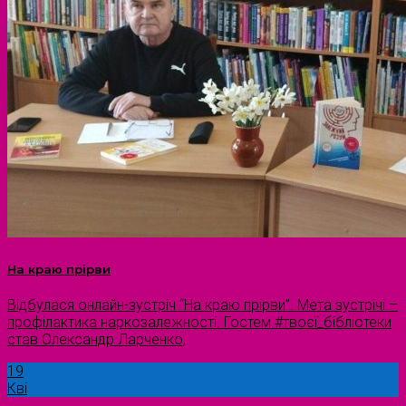
На краю прірви
Відбулася онлайн-зустріч “На краю прірви”. Мета зустрічі –
профілактика наркозалежності. Гостем #твоєї_бібліотеки
став Олександр Ларченко,
19
Кві