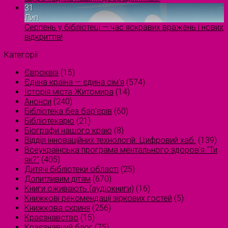
31
Лип
Серпень у бібліотеці — час яскравих вражень і нових
відкриттів!
Категорії
Євроквіз
(15)
Єдина країна — єдина сім’я
(574)
Історія міста Житомира
(14)
Анонси
(240)
Бібліотека без бар'єрів
(60)
Бібліотекарю
(21)
Біографи нашого краю
(8)
Відділ інноваційних технологій. Цифровий хаб.
(139)
Всеукраїнська програма ментального здоров'я "Ти
як?"
(405)
Дитячі бібліотеки області
(25)
Допитливим дітям
(670)
Книги оживають (аудіокниги)
(16)
Книжкові рекомендації зіркових гостей
(5)
Книжкова скриня
(256)
Краєзнавство
(15)
Краєзнавчий блог
(75)