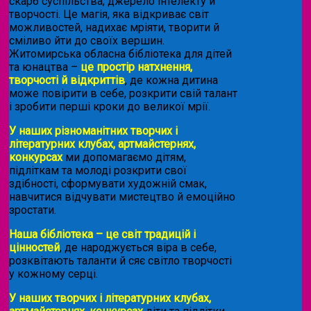
скарб суспільства, джерело інтелекту й
творчості. Це магія, яка відкриває світ
можливостей, надихає мріяти, творити й
сміливо йти до своїх вершин.
Житомирська обласна бібліотека для дітей
та юнацтва –
це простір натхнення,
творчості й відкриттів
, де кожна дитина
може повірити в себе, розкрити свій талант
і зробити перші кроки до великої мрії.
У наших різноманітних творчих і
літературних клубах, артмайстернях,
конкурсах
ми допомагаємо дітям,
підліткам та молоді розкрити свої
здібності, сформувати художній смак,
навчитися відчувати мистецтво й емоційно
зростати.
Наша бібліотека – це світ традицій і
цінностей
, де народжується віра в себе,
розквітають таланти й сяє світло творчості
у кожному серці.
У наших творчих і літературних клубах,