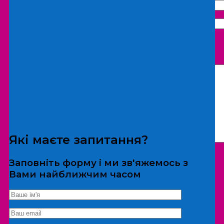
Що бажаєте замовити:
Екскурсія
Локація
Які маєте запитання?
Заповніть форму і ми зв'яжемось з
Вами найближчим часом
*Дані не передаються третім особам
Екскурсія/локація