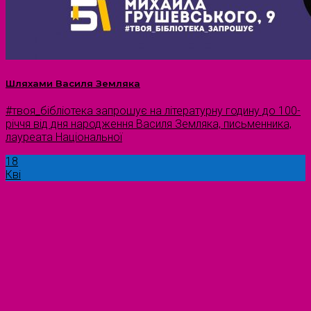
Шляхами Василя Земляка
#твоя_бібліотека запрошує на літературну годину до 100-
річчя від дня народження Василя Земляка, письменника,
лауреата Національної
18
Кві