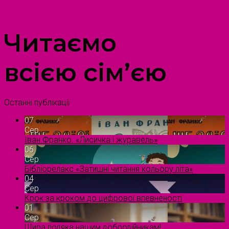
ПРОСТІР ДОЗВІЛЛЯ ДІТЕЙ ТА ДОРОСЛИХ
Читаємо
всією сім’єю
Останні публікації
07
Сер
Іван Франко. «Лисичка і журавель»
06
Сер
Бібліорелакс «Затишні читання кольору літа»
04
Сер
Крок за кроком до цифрової впевненості
01
Сер
Щира подяка нашим добродійникам!