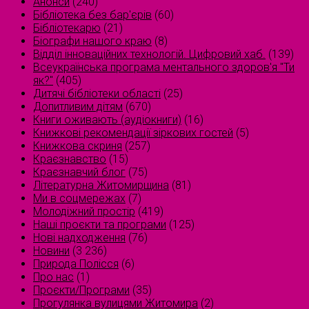
Анонси
(240)
Бібліотека без бар'єрів
(60)
Бібліотекарю
(21)
Біографи нашого краю
(8)
Відділ інноваційних технологій. Цифровий хаб.
(139)
Всеукраїнська програма ментального здоров'я "Ти
як?"
(405)
Дитячі бібліотеки області
(25)
Допитливим дітям
(670)
Книги оживають (аудіокниги)
(16)
Книжкові рекомендації зіркових гостей
(5)
Книжкова скриня
(257)
Краєзнавство
(15)
Краєзнавчий блог
(75)
Літературна Житомирщина
(81)
Ми в соцмережах
(7)
Молодіжний простір
(419)
Наші проєкти та програми
(125)
Нові надходження
(76)
Новини
(3 236)
Природа Полісся
(6)
Про нас
(1)
Проєкти/Програми
(35)
Прогулянка вулицями Житомира
(2)