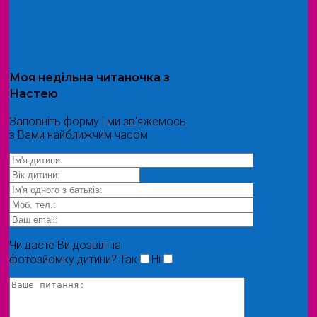
Моя
недільна читаночка
з
Настею
Заповніть форму і ми зв'яжемось
з Вами найближчим часом
Чи даєте Ви дозвіл на
фотозйомку дитини?
Так
Ні