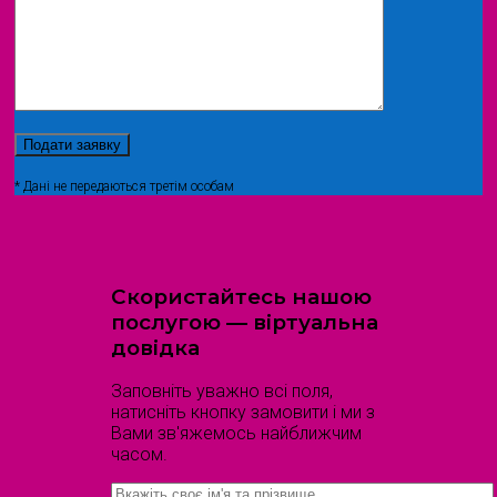
* Дані не передаються третім особам
Скористайтесь нашою
послугою — віртуальна
довідка
Заповніть уважно всі поля,
натисніть кнопку замовити і ми з
Вами зв'яжемось найближчим
часом.