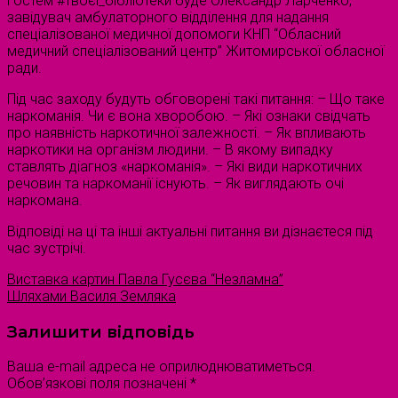
Гостем #твоєї_бібліотеки буде Олександр Ларченко,
завідувач амбулаторного відділення для надання
спеціалізованої медичної допомоги КНП “Обласний
медичний спеціалізований центр” Житомирської обласної
ради.
Під час заходу будуть обговорені такі питання: – Що таке
наркоманія. Чи є вона хворобою. – Які ознаки свідчать
про наявність наркотичної залежності. – Як впливають
наркотики на організм людини. – В якому випадку
ставлять діагноз «наркоманія». – Які види наркотичних
речовин та наркоманії існують. – Як виглядають очі
наркомана.
Відповіді на ці та інші актуальні питання ви дізнаєтеся під
час зустрічі.
Виставка картин Павла Гусєва “Незламна”
Шляхами Василя Земляка
Залишити відповідь
Ваша e-mail адреса не оприлюднюватиметься.
Обов’язкові поля позначені
*