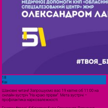
18
Кві
Шановні читачі! Запрошуємо вас 19 квітня об 11:00 на
онлайн-зустріч “На краю прірви”. Мета зустрічі –
профілактика наркозалежності.