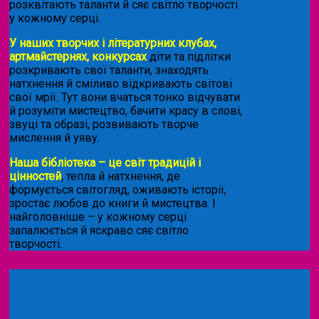
розквітають таланти й сяє світло творчості
у кожному серці.
У наших творчих і літературних клубах,
артмайстернях, конкурсах
діти та підлітки
розкривають свої таланти, знаходять
натхнення й сміливо відкривають світові
свої мрії. Тут вони вчаться тонко відчувати
й розуміти мистецтво, бачити красу в слові,
звуці та образі, розвивають творче
мислення й уяву.
Наша бібліотека – це світ традицій і
цінностей
, тепла й натхнення, де
формується світогляд, оживають історії,
зростає любов до книги й мистецтва. І
найголовніше – у кожному серці
запалюється й яскраво сяє світло
творчості.