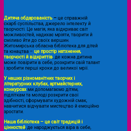
Дитяча обдарованість
–
це справжній
скарб суспільства, джерело інтелекту й
творчості. Це магія, яка відкриває світ
можливостей, надихає мріяти, творити й
сміливо йти до своїх вершин.
Житомирська обласна бібліотека для дітей
та юнацтва –
це простір натхнення,
творчості й відкриттів
, де кожна дитина
може повірити в себе, розкрити свій талант
і зробити перші кроки до великої мрії.
У наших різноманітних творчих і
літературних клубах, артмайстернях,
конкурсах
ми допомагаємо дітям,
підліткам та молоді розкрити свої
здібності, сформувати художній смак,
навчитися відчувати мистецтво й емоційно
зростати.
Наша бібліотека – це світ традицій і
цінностей
, де народжується віра в себе,