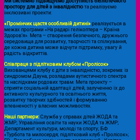
Ми системно підвищуємо доступність бібліотечного
простору для дітей з інвалідністю
та реалізуємо
інклюзивні проекти:
«Промінчик щастя особливій дитині»
реалізується в
межах програми «На радарі гелікоптера – Країна
Здоров’я». Мета – створення безпечного, дружнього
середовища для розвитку, творчості та спілкування,
де кожна дитина може відчути підтримку, увагу й
радість відкриттів.
Співпраця з підлітковим клубом «Пролісок»
.
Вихованцями клубу є діти з інвалідністю, зокрема: із
синдромом Дауна, розладами аутистичного спектра
та наслідками родових травм. Мета проекту –
сприяти соціальній адаптації дітей, залученню їх до
активного культурного та освітнього життя,
розвитку творчих здібностей і формуванню
впевненості у власних можливостях.
Наші партнери:
Служба у справах дітей ЖОДА та
ЖМР; Управління освіти та науки ЖОДА та ЖМР;
Департамент культури, молоді та спорту; БФ
«Турбота та милосердя; підлітковий клуб «Пролісок»;