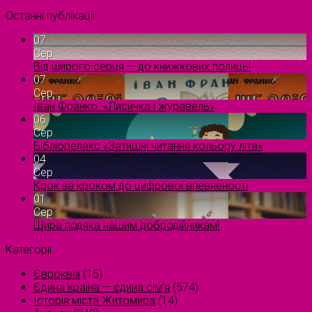
Останні публікації
07
Сер
Від щирого серця — до книжкових полиць!
07
Сер
Іван Франко. «Лисичка і журавель»
06
Сер
Бібліорелакс «Затишні читання кольору літа»
04
Сер
Крок за кроком до цифрової впевненості
01
Сер
Щира подяка нашим добродійникам!
Категорії
Євроквіз
(15)
Єдина країна — єдина сім’я
(574)
Історія міста Житомира
(14)