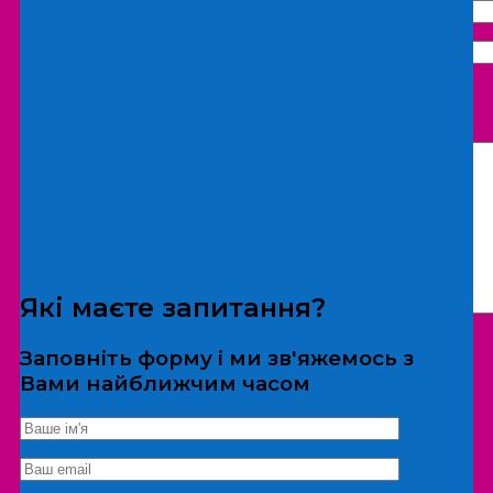
Що бажаєте замовити:
Екскурсія
Локація
Які маєте запитання?
Заповніть форму і ми зв'яжемось з
Вами найближчим часом
*Дані не передаються третім особам
Екскурсія/локація