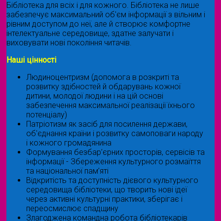
Бібліотека для всіх і для кожного. Бібліотека не лише
забезпечує максимальний об'єм інформації з вільним і
рівним доступом до неї, але й створює комфортне
інтелектуальне середовище, здатне залучати і
виховувати нові покоління читачів.
Наші цінності
Людиноцентризм (допомога в розкриті та
розвитку здібностей й обдарувань кожної
дитини, молодої людини і на цій основі
забезпечення максимальної реалізації їхнього
потенціалу)
Патріотизм як засіб для посилення держави,
об'єднання країни і розвитку самоповаги народу
і кожного громадянина
Формування безбар’єрних просторів, сервісів та
інформації - Збереження культурного розмаїття
та національної пам’яті
Відкритість та доступність дієвого культурного
середовища бібліотеки, що творить нові ідеї
через активні культурні практики, зберігає і
переосмислює спадщину
Злагоджена командна робота бібліотекарів