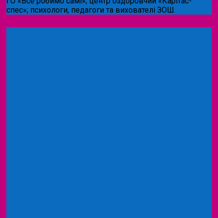
ГО «Все робимо самі»; центр оздоровчий «Карітас-
спес»;
психологи, педагоги та вихователі ЗОШ.