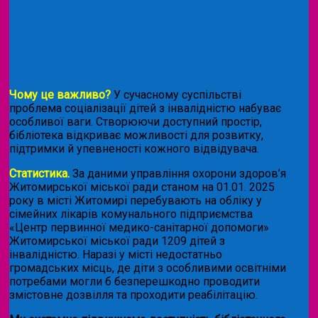
Чому це важливо?
У сучасному суспільстві
проблема соціалізації дітей з інвалідністю набуває
особливої ваги. Створюючи доступний простір,
бібліотека відкриває можливості для розвитку,
підтримки й упевненості кожного відвідувача.
Статистика.
За даними управління охорони здоров’я
Житомирської міської ради станом на 01.01. 2025
року в місті Житомирі перебувають на обліку у
сімейних лікарів комунального підприємства
«Центр первинної медико-санітарної допомоги»
Житомирської міської ради 1209 дітей з
інвалідністю. Наразі у місті недостатньо
громадських місць, де діти з особливими освітніми
потребами могли б безперешкодно проводити
змістовне дозвілля та проходити реабілітацію.