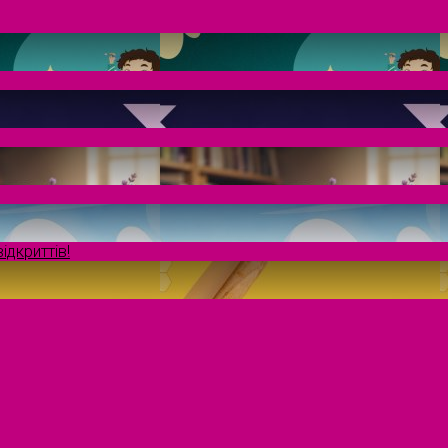
ідкриттів!