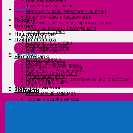
Нові надходження
Твоя бібліотека читає
Menu
Читаємо онлайн (електронні книжки)
Книги оживають (аудіокниги)
Головна
Книжкові рекомендації зіркових гостей
Про нас
Сузірʼя книжкових благодійників
Історія бібліотеки
Наші платформи
Контакти
Цифрова освіта
Структура бібліотеки
Безпечний інтернет
Офіційна інформація
Цифровий хаб
Читачам
Бібліотекарю
Пам’ятка читача
Професійні новини
Кожна дитина має право
Наші проєкти та програми
Єдина країна — єдина сім’я
Бібліотека без бар’єрів
Допитливим дітям
Всеукраїнська програма ментального здоров’я “
Проєкти/Програми
Євроквіз
Краєзнавчий блог
Контакти
Краєзнавчий календар
Історія міста Житомира
Біографи нашого краю
Природа Полісся
Літературна Житомирщина
Славетні імена нашого краю
Menu