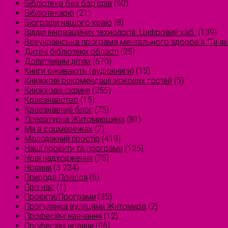
Бібліотека без бар'єрів
(60)
Бібліотекарю
(21)
Біографи нашого краю
(8)
Відділ інноваційних технологій. Цифровий хаб.
(139)
Всеукраїнська програма ментального здоров'я "Ти як
Дитячі бібліотеки області
(25)
Допитливим дітям
(670)
Книги оживають (аудіокниги)
(15)
Книжкові рекомендації зіркових гостей
(5)
Книжкова скриня
(255)
Краєзнавство
(15)
Краєзнавчий блог
(75)
Літературна Житомирщина
(81)
Ми в соцмережах
(7)
Молодіжний простір
(419)
Наші проєкти та програми
(125)
Нові надходження
(75)
Новини
(3 234)
Природа Полісся
(6)
Про нас
(1)
Проєкти/Програми
(35)
Прогулянка вулицями Житомира
(2)
Професійні навчання
(12)
Професійні новини
(96)