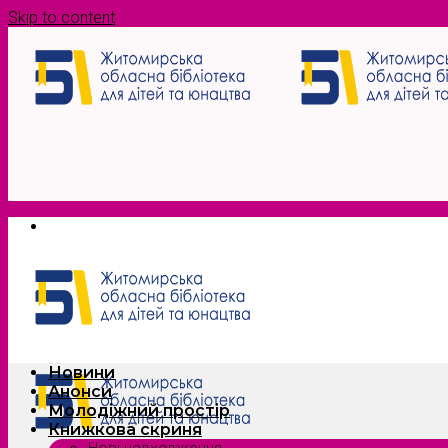
Skip to content
Новини
Анонси
Молодіжний простір
Книжкова скриня