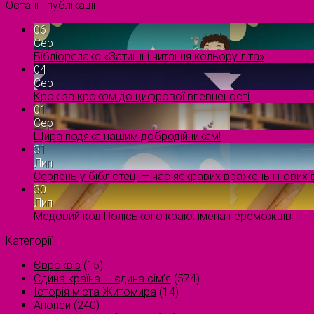
Останні публікації
06
Сер
Бібліорелакс «Затишні читання кольору літа»
04
Сер
Крок за кроком до цифрової впевненості
01
Сер
Щира подяка нашим добродійникам!
31
Лип
Серпень у бібліотеці — час яскравих вражень і нових в
30
Лип
Медовий код Поліського краю: імена переможців
Категорії
Євроквіз
(15)
Єдина країна — єдина сім’я
(574)
Історія міста Житомира
(14)
Анонси
(240)