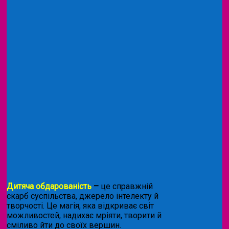
Дитяча обдарованість
–
це справжній
скарб суспільства, джерело інтелекту й
творчості. Це магія, яка відкриває світ
можливостей, надихає мріяти, творити й
сміливо йти до своїх вершин.