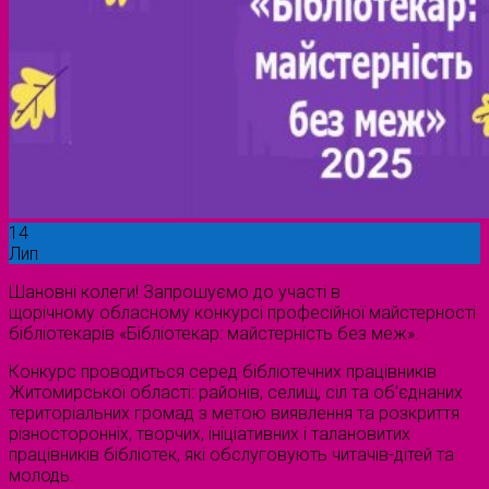
14
Лип
Шановні колеги! Запрошуємо до участі в
щорічному обласному конкурсі професійної майстерності
бібліотекарів «Бібліотекар: майстерність без меж».
Конкурс проводиться серед бібліотечних працівників
Житомирської області: районів, селищ, сіл та об’єднаних
територіальних громад з метою виявлення та розкриття
різносторонніх, творчих, ініціативних і талановитих
працівників бібліотек, які обслуговують читачів-дітей та
молодь.