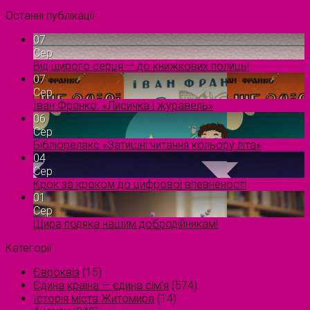
Останні публікації
07
Сер
Від щирого серця — до книжкових полиць!
07
Сер
Іван Франко. «Лисичка і журавель»
06
Сер
Бібліорелакс «Затишні читання кольору літа»
04
Сер
Крок за кроком до цифрової впевненості
01
Сер
Щира подяка нашим добродійникам!
Категорії
Євроквіз
(15)
Єдина країна — єдина сім’я
(574)
Історія міста Житомира
(14)