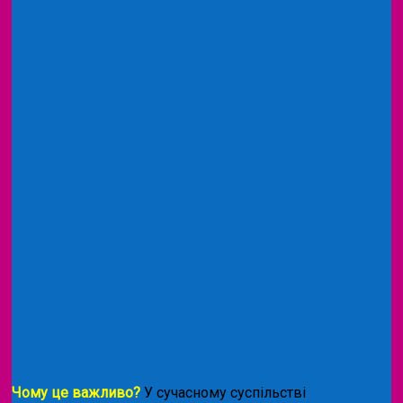
Чому це важливо?
У сучасному суспільстві