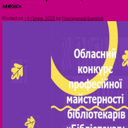
меж»
Posted on
14 Липня, 2025
by
Городничий Валерій