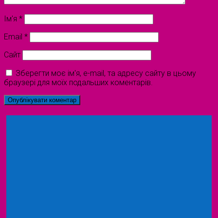
Ім'я
*
Email
*
Сайт
Зберегти моє ім'я, e-mail, та адресу сайту в цьому
браузері для моїх подальших коментарів.