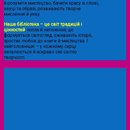
й розуміти мистецтво, бачити красу в слові,
звуці та образі, розвивають творче
мислення й уяву.
Наша бібліотека – це світ традицій і
цінностей
, тепла й натхнення, де
формується світогляд, оживають історії,
зростає любов до книги й мистецтва. І
найголовніше – у кожному серці
запалюється й яскраво сяє світло
творчості.