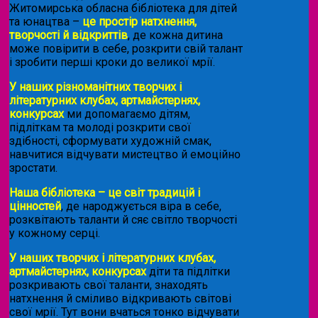
Житомирська обласна бібліотека для дітей
та юнацтва –
це простір натхнення,
творчості й відкриттів
, де кожна дитина
може повірити в себе, розкрити свій талант
і зробити перші кроки до великої мрії.
У наших різноманітних творчих і
літературних клубах, артмайстернях,
конкурсах
ми допомагаємо дітям,
підліткам та молоді розкрити свої
здібності, сформувати художній смак,
навчитися відчувати мистецтво й емоційно
зростати.
Наша бібліотека – це світ традицій і
цінностей
, де народжується віра в себе,
розквітають таланти й сяє світло творчості
у кожному серці.
У наших творчих і літературних клубах,
артмайстернях, конкурсах
діти та підлітки
розкривають свої таланти, знаходять
натхнення й сміливо відкривають світові
свої мрії. Тут вони вчаться тонко відчувати