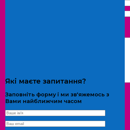
Що бажаєте замовити:
Екскурсія
Локація
Які маєте запитання?
Заповніть форму і ми зв'яжемось з
Вами найближчим часом
*Дані не передаються третім особам
Екскурсія/локація