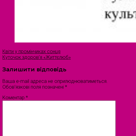
Квіти у промінчиках сонця
Куточок здоров’я «Життєлюб»
Залишити відповідь
Ваша e-mail адреса не оприлюднюватиметься.
Обов’язкові поля позначені
*
Коментар
*