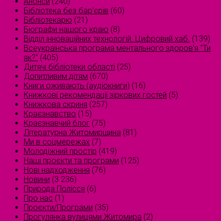
Анонси
(240)
Бібліотека без бар'єрів
(60)
Бібліотекарю
(21)
Біографи нашого краю
(8)
Відділ інноваційних технологій. Цифровий хаб.
(139)
Всеукраїнська програма ментального здоров'я "Ти
як?"
(405)
Дитячі бібліотеки області
(25)
Допитливим дітям
(670)
Книги оживають (аудіокниги)
(16)
Книжкові рекомендації зіркових гостей
(5)
Книжкова скриня
(257)
Краєзнавство
(15)
Краєзнавчий блог
(75)
Літературна Житомирщина
(81)
Ми в соцмережах
(7)
Молодіжний простір
(419)
Наші проєкти та програми
(125)
Нові надходження
(76)
Новини
(3 236)
Природа Полісся
(6)
Про нас
(1)
Проєкти/Програми
(35)
Прогулянка вулицями Житомира
(2)