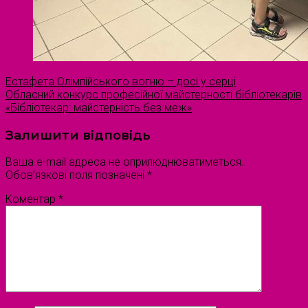
Естафета Олімпійського вогню – досі у серці
Обласний конкурс професійної майстерності бібліотекарів
«Бібліотекар: майстерність без меж»
Залишити відповідь
Ваша e-mail адреса не оприлюднюватиметься.
Обов’язкові поля позначені
*
Коментар
*