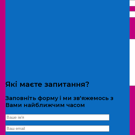
Що бажаєте замовити:
Екскурсія
Локація
Які маєте запитання?
Заповніть форму і ми зв'яжемось з
Вами найближчим часом
*Дані не передаються третім особам
Екскурсія/локація