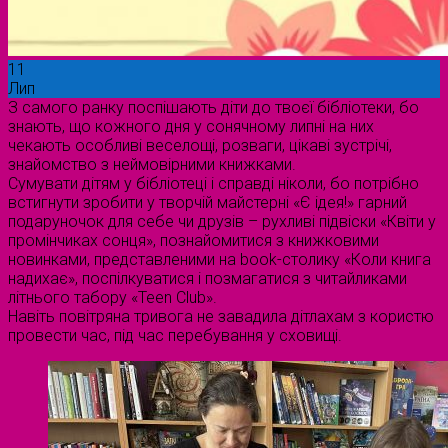
11
Лип
З самого ранку поспішають діти до твоєї бібліотеки, бо
знають, що кожного дня у сонячному липні на них
чекають особливі веселощі, розваги, цікаві зустрічі,
знайомство з неймовірними книжками.
Сумувати дітям у бібліотеці і справді ніколи, бо потрібно
встигнути зробити у творчій майстерні «Є ідея!» гарний
подаруночок для себе чи друзів – рухливі підвіски «Квіти у
промінчиках сонця», познайомитися з книжковими
новинками, представленими на book-столику «Коли книга
надихає», поспілкуватися і позмагатися з читайликами
літнього табору «Teen Club».
Навіть повітряна тривога не завадила дітлахам з користю
провести час, під час перебування у сховищі.