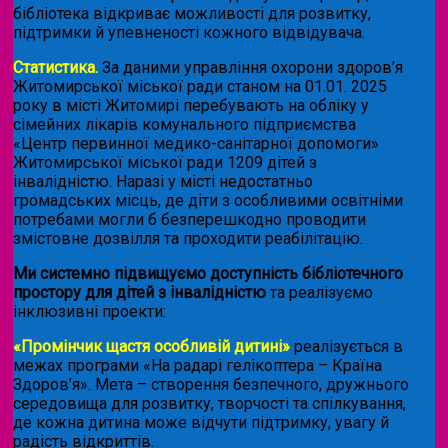
бібліотека відкриває можливості для розвитку,
підтримки й упевненості кожного відвідувача.
Статистика.
За даними управління охорони здоров’я
Житомирської міської ради станом на 01.01. 2025
року в місті Житомирі перебувають на обліку у
сімейних лікарів комунального підприємства
«Центр первинної медико-санітарної допомоги»
Житомирської міської ради 1209 дітей з
інвалідністю. Наразі у місті недостатньо
громадських місць, де діти з особливими освітніми
потребами могли б безперешкодно проводити
змістовне дозвілля та проходити реабілітацію.
Ми системно підвищуємо доступність бібліотечного
простору для дітей з інвалідністю
та реалізуємо
інклюзивні проекти:
«Промінчик щастя особливій дитині»
реалізується в
межах програми «На радарі гелікоптера – Країна
Здоров’я». Мета – створення безпечного, дружнього
середовища для розвитку, творчості та спілкування,
де кожна дитина може відчути підтримку, увагу й
радість відкриттів.