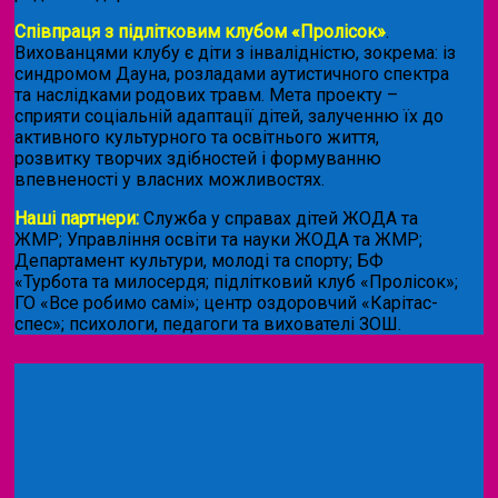
Співпраця з підлітковим клубом «Пролісок»
.
Вихованцями клубу є діти з інвалідністю, зокрема: із
синдромом Дауна, розладами аутистичного спектра
та наслідками родових травм. Мета проекту –
сприяти соціальній адаптації дітей, залученню їх до
активного культурного та освітнього життя,
розвитку творчих здібностей і формуванню
впевненості у власних можливостях.
Наші партнери:
Служба у справах дітей ЖОДА та
ЖМР; Управління освіти та науки ЖОДА та ЖМР;
Департамент культури, молоді та спорту; БФ
«Турбота та милосердя; підлітковий клуб «Пролісок»;
ГО «Все робимо самі»; центр оздоровчий «Карітас-
спес»;
психологи, педагоги та вихователі ЗОШ.