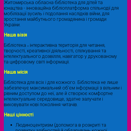
Житомирська обласна бібліотека для дітей та
юнацтва - інноваційна бібліоплатформа спільнодії для
мобілізації зусиль і подолання наслідків війни, для
зростання майбутнього громадянина і громади
України.
Наша візія
Бібліотека ˗ інтерактивна територія для читання,
творчості, креативної діяльності, спілкування та
інтелектуального дозвілля, навігатор у друкованому
та цифровому світі інформації.
Наша місія
Бібліотека для всіх і для кожного. Бібліотека не лише
забезпечує максимальний об'єм інформації з вільним і
рівним доступом до неї, але й створює комфортне
інтелектуальне середовище, здатне залучати і
виховувати нові покоління читачів.
Наші цінності
Людиноцентризм (допомога в розкриті та
розвитку здібностей й обдарувань кожної