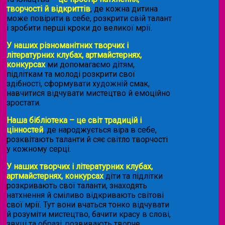
творчості й відкриттів
, де кожна дитина
може повірити в себе, розкрити свій талант
і зробити перші кроки до великої мрії.
У наших різноманітних творчих і
літературних клубах, артмайстернях,
конкурсах
ми допомагаємо дітям,
підліткам та молоді розкрити свої
здібності, сформувати художній смак,
навчитися відчувати мистецтво й емоційно
зростати.
Наша бібліотека – це світ традицій і
цінностей
, де народжується віра в себе,
розквітають таланти й сяє світло творчості
у кожному серці.
У наших творчих і літературних клубах,
артмайстернях, конкурсах
діти та підлітки
розкривають свої таланти, знаходять
натхнення й сміливо відкривають світові
свої мрії. Тут вони вчаться тонко відчувати
й розуміти мистецтво, бачити красу в слові,
звуці та образі, розвивають творче