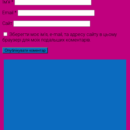
Ім'я
*
Email
*
Сайт
Зберегти моє ім'я, e-mail, та адресу сайту в цьому
браузері для моїх подальших коментарів.