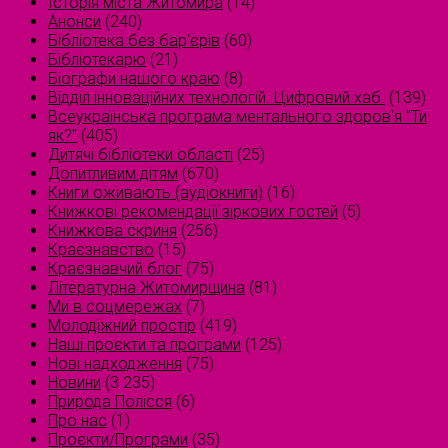
Історія міста Житомира
(14)
Анонси
(240)
Бібліотека без бар'єрів
(60)
Бібліотекарю
(21)
Біографи нашого краю
(8)
Відділ інноваційних технологій. Цифровий хаб.
(139)
Всеукраїнська програма ментального здоров'я "Ти
як?"
(405)
Дитячі бібліотеки області
(25)
Допитливим дітям
(670)
Книги оживають (аудіокниги)
(16)
Книжкові рекомендації зіркових гостей
(5)
Книжкова скриня
(256)
Краєзнавство
(15)
Краєзнавчий блог
(75)
Літературна Житомирщина
(81)
Ми в соцмережах
(7)
Молодіжний простір
(419)
Наші проєкти та програми
(125)
Нові надходження
(75)
Новини
(3 235)
Природа Полісся
(6)
Про нас
(1)
Проєкти/Програми
(35)