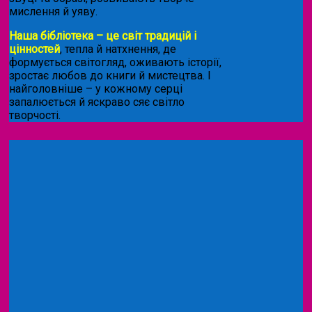
мислення й уяву.
Наша бібліотека – це світ традицій і
цінностей
, тепла й натхнення, де
формується світогляд, оживають історії,
зростає любов до книги й мистецтва. І
найголовніше – у кожному серці
запалюється й яскраво сяє світло
творчості.