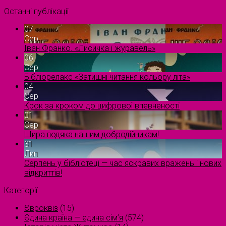
Останні публікації
07
Сер
Іван Франко. «Лисичка і журавель»
06
Сер
Бібліорелакс «Затишні читання кольору літа»
04
Сер
Крок за кроком до цифрової впевненості
01
Сер
Щира подяка нашим добродійникам!
31
Лип
Серпень у бібліотеці — час яскравих вражень і нових
відкриттів!
Категорії
Євроквіз
(15)
Єдина країна — єдина сім’я
(574)