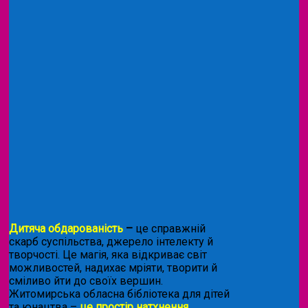
Дитяча обдарованість
–
це справжній
скарб суспільства, джерело інтелекту й
творчості. Це магія, яка відкриває світ
можливостей, надихає мріяти, творити й
сміливо йти до своїх вершин.
Житомирська обласна бібліотека для дітей
та юнацтва –
це простір натхнення,