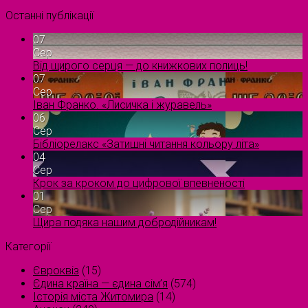
Останні публікації
07
Сер
Від щирого серця — до книжкових полиць!
07
Сер
Іван Франко. «Лисичка і журавель»
06
Сер
Бібліорелакс «Затишні читання кольору літа»
04
Сер
Крок за кроком до цифрової впевненості
01
Сер
Щира подяка нашим добродійникам!
Категорії
Євроквіз
(15)
Єдина країна — єдина сім’я
(574)
Історія міста Житомира
(14)