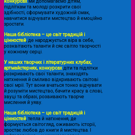
конкурсах
ми допомагаємо дітям,
підліткам та молоді розкрити свої
здібності, сформувати художній смак,
навчитися відчувати мистецтво й емоційно
зростати.
Наша бібліотека – це світ традицій і
цінностей
, де народжується віра в себе,
розквітають таланти й сяє світло творчості
у кожному серці.
У наших творчих і літературних клубах,
артмайстернях, конкурсах
діти та підлітки
розкривають свої таланти, знаходять
натхнення й сміливо відкривають світові
свої мрії. Тут вони вчаться тонко відчувати
й розуміти мистецтво, бачити красу в слові,
звуці та образі, розвивають творче
мислення й уяву.
Наша бібліотека – це світ традицій і
цінностей
, тепла й натхнення, де
формується світогляд, оживають історії,
зростає любов до книги й мистецтва. І