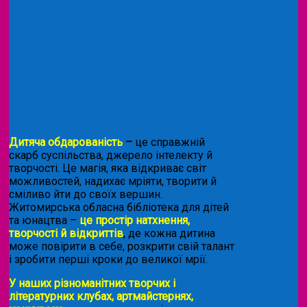
Дитяча обдарованість
–
це справжній
скарб суспільства, джерело інтелекту й
творчості. Це магія, яка відкриває світ
можливостей, надихає мріяти, творити й
сміливо йти до своїх вершин.
Житомирська обласна бібліотека для дітей
та юнацтва –
це простір натхнення,
творчості й відкриттів
, де кожна дитина
може повірити в себе, розкрити свій талант
і зробити перші кроки до великої мрії.
У наших різноманітних творчих і
літературних клубах, артмайстернях,