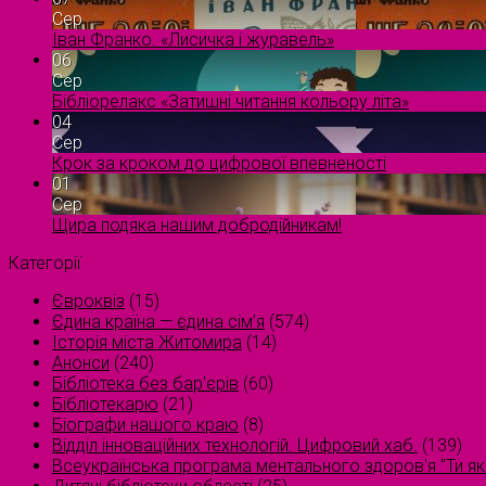
Сер
Іван Франко. «Лисичка і журавель»
06
Сер
Бібліорелакс «Затишні читання кольору літа»
04
Сер
Крок за кроком до цифрової впевненості
01
Сер
Щира подяка нашим добродійникам!
Категорії
Євроквіз
(15)
Єдина країна — єдина сім’я
(574)
Історія міста Житомира
(14)
Анонси
(240)
Бібліотека без бар'єрів
(60)
Бібліотекарю
(21)
Біографи нашого краю
(8)
Відділ інноваційних технологій. Цифровий хаб.
(139)
Всеукраїнська програма ментального здоров'я "Ти як