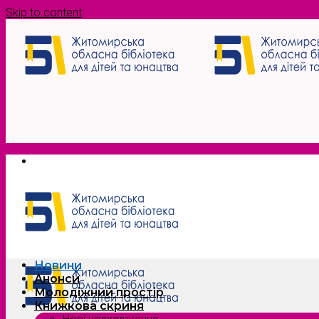
Skip to content
Новини
Анонси
Молодіжний простір
Книжкова скриня