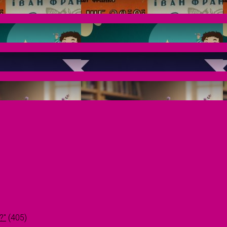
?"
(405)