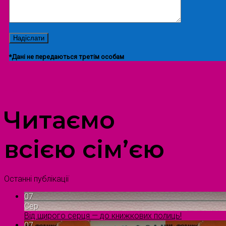
*Дані не передаються третім особам
ПРОСТІР ДОЗВІЛЛЯ ДІТЕЙ ТА ДОРОСЛИХ
Читаємо
всією сім’єю
Останні публікації
07
Сер
Від щирого серця — до книжкових полиць!
07