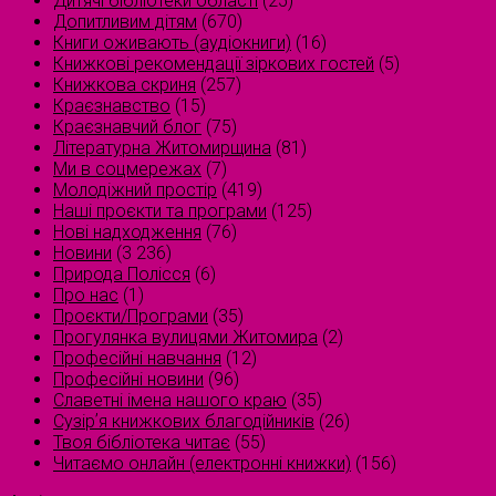
Дитячі бібліотеки області
(25)
Допитливим дітям
(670)
Книги оживають (аудіокниги)
(16)
Книжкові рекомендації зіркових гостей
(5)
Книжкова скриня
(257)
Краєзнавство
(15)
Краєзнавчий блог
(75)
Літературна Житомирщина
(81)
Ми в соцмережах
(7)
Молодіжний простір
(419)
Наші проєкти та програми
(125)
Нові надходження
(76)
Новини
(3 236)
Природа Полісся
(6)
Про нас
(1)
Проєкти/Програми
(35)
Прогулянка вулицями Житомира
(2)
Професійні навчання
(12)
Професійні новини
(96)
Славетні імена нашого краю
(35)
Сузірʼя книжкових благодійників
(26)
Твоя бібліотека читає
(55)
Читаємо онлайн (електронні книжки)
(156)