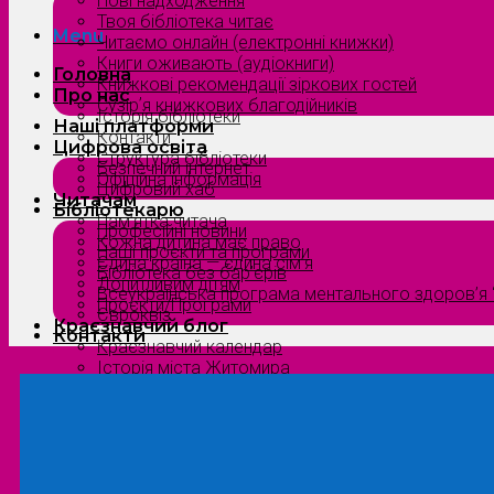
Нові надходження
Твоя бібліотека читає
Menu
Читаємо онлайн (електронні книжки)
Книги оживають (аудіокниги)
Головна
Книжкові рекомендації зіркових гостей
Про нас
Сузірʼя книжкових благодійників
Історія бібліотеки
Наші платформи
Контакти
Цифрова освіта
Структура бібліотеки
Безпечний інтернет
Офіційна інформація
Цифровий хаб
Читачам
Бібліотекарю
Пам’ятка читача
Професійні новини
Кожна дитина має право
Наші проєкти та програми
Єдина країна — єдина сім’я
Бібліотека без бар’єрів
Допитливим дітям
Всеукраїнська програма ментального здоров’я “
Проєкти/Програми
Євроквіз
Краєзнавчий блог
Контакти
Краєзнавчий календар
Історія міста Житомира
Біографи нашого краю
Природа Полісся
Літературна Житомирщина
Славетні імена нашого краю
Menu