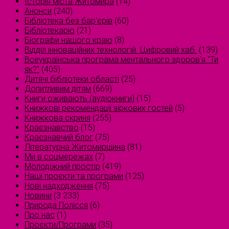
Історія міста Житомира
(14)
Анонси
(240)
Бібліотека без бар'єрів
(60)
Бібліотекарю
(21)
Біографи нашого краю
(8)
Відділ інноваційних технологій. Цифровий хаб.
(139)
Всеукраїнська програма ментального здоров'я "Ти
як?"
(405)
Дитячі бібліотеки області
(25)
Допитливим дітям
(669)
Книги оживають (аудіокниги)
(15)
Книжкові рекомендації зіркових гостей
(5)
Книжкова скриня
(255)
Краєзнавство
(15)
Краєзнавчий блог
(75)
Літературна Житомирщина
(81)
Ми в соцмережах
(7)
Молодіжний простір
(419)
Наші проєкти та програми
(125)
Нові надходження
(75)
Новини
(3 233)
Природа Полісся
(6)
Про нас
(1)
Проєкти/Програми
(35)