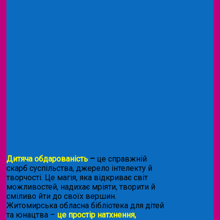
Дитяча обдарованість
–
це справжній
скарб суспільства, джерело інтелекту й
творчості. Це магія, яка відкриває світ
можливостей, надихає мріяти, творити й
сміливо йти до своїх вершин.
Житомирська обласна бібліотека для дітей
та юнацтва –
це простір натхнення,