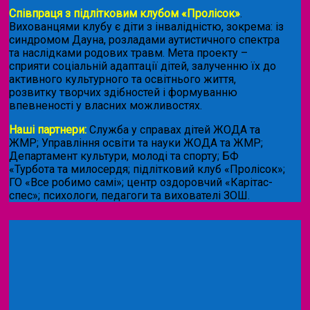
Співпраця з підлітковим клубом «Пролісок»
.
Вихованцями клубу є діти з інвалідністю, зокрема: із
синдромом Дауна, розладами аутистичного спектра
та наслідками родових травм. Мета проекту –
сприяти соціальній адаптації дітей, залученню їх до
активного культурного та освітнього життя,
розвитку творчих здібностей і формуванню
впевненості у власних можливостях.
Наші партнери:
Служба у справах дітей ЖОДА та
ЖМР; Управління освіти та науки ЖОДА та ЖМР;
Департамент культури, молоді та спорту; БФ
«Турбота та милосердя; підлітковий клуб «Пролісок»;
ГО «Все робимо самі»; центр оздоровчий «Карітас-
спес»;
психологи, педагоги та вихователі ЗОШ.