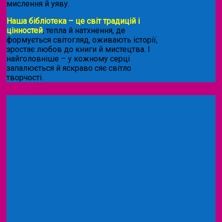
мислення й уяву.
Наша бібліотека – це світ традицій і
цінностей
, тепла й натхнення, де
формується світогляд, оживають історії,
зростає любов до книги й мистецтва. І
найголовніше – у кожному серці
запалюється й яскраво сяє світло
творчості.