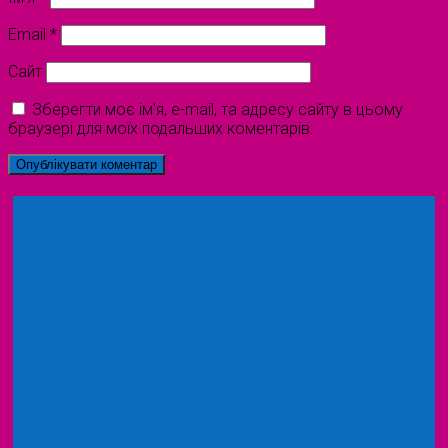
Email
*
Сайт
Зберегти моє ім'я, e-mail, та адресу сайту в цьому
браузері для моїх подальших коментарів.