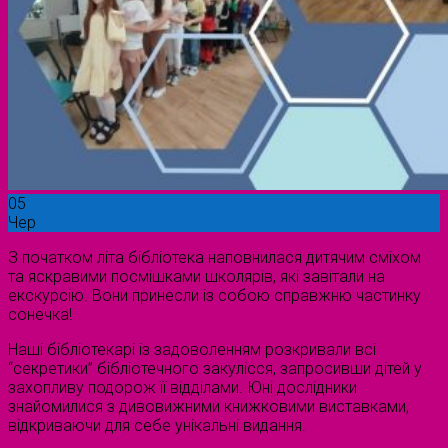
05
Чер
З початком літа бібліотека наповнилася дитячим сміхом
та яскравими посмішками школярів, які завітали на
екскурсію. Вони принесли із собою справжню частинку
сонечка!
Наші бібліотекарі із задоволенням розкривали всі
“секретики” бібліотечного закулісся, запросивши дітей у
захопливу подорож її відділами. Юні дослідники
знайомилися з дивовижними книжковими виставками,
відкриваючи для себе унікальні видання.