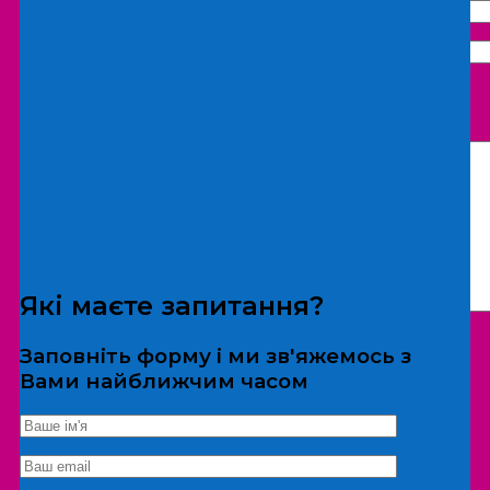
Що бажаєте замовити:
Екскурсія
Локація
Які маєте запитання?
Заповніть форму і ми зв'яжемось з
Вами найближчим часом
*Дані не передаються третім особам
Екскурсія/локація