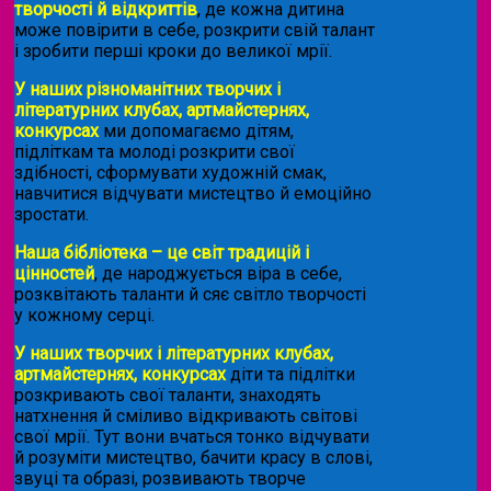
творчості й відкриттів
, де кожна дитина
може повірити в себе, розкрити свій талант
і зробити перші кроки до великої мрії.
У наших різноманітних творчих і
літературних клубах, артмайстернях,
конкурсах
ми допомагаємо дітям,
підліткам та молоді розкрити свої
здібності, сформувати художній смак,
навчитися відчувати мистецтво й емоційно
зростати.
Наша бібліотека – це світ традицій і
цінностей
, де народжується віра в себе,
розквітають таланти й сяє світло творчості
у кожному серці.
У наших творчих і літературних клубах,
артмайстернях, конкурсах
діти та підлітки
розкривають свої таланти, знаходять
натхнення й сміливо відкривають світові
свої мрії. Тут вони вчаться тонко відчувати
й розуміти мистецтво, бачити красу в слові,
звуці та образі, розвивають творче