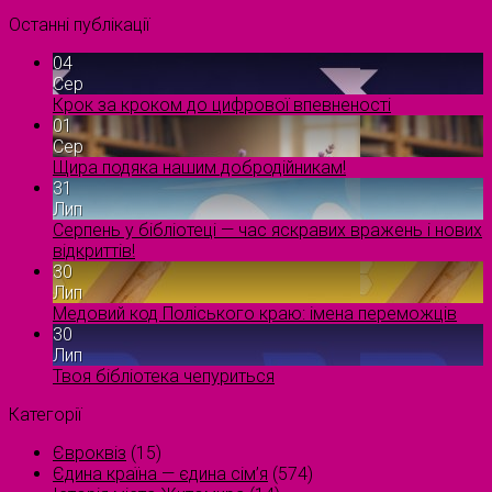
Останні публікації
04
Сер
Крок за кроком до цифрової впевненості
01
Сер
Щира подяка нашим добродійникам!
31
Лип
Серпень у бібліотеці — час яскравих вражень і нових
відкриттів!
30
Лип
Медовий код Поліського краю: імена переможців
30
Лип
Твоя бібліотека чепуриться
Категорії
Євроквіз
(15)
Єдина країна — єдина сім’я
(574)