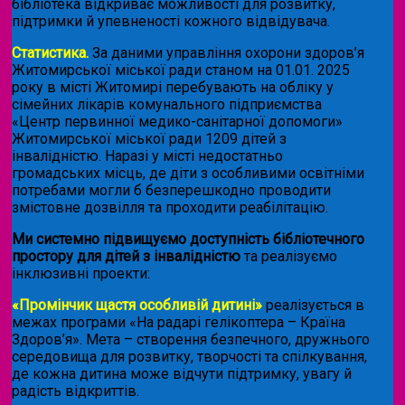
бібліотека відкриває можливості для розвитку,
підтримки й упевненості кожного відвідувача.
Статистика.
За даними управління охорони здоров’я
Житомирської міської ради станом на 01.01. 2025
року в місті Житомирі перебувають на обліку у
сімейних лікарів комунального підприємства
«Центр первинної медико-санітарної допомоги»
Житомирської міської ради 1209 дітей з
інвалідністю. Наразі у місті недостатньо
громадських місць, де діти з особливими освітніми
потребами могли б безперешкодно проводити
змістовне дозвілля та проходити реабілітацію.
Ми системно підвищуємо доступність бібліотечного
простору для дітей з інвалідністю
та реалізуємо
інклюзивні проекти:
«Промінчик щастя особливій дитині»
реалізується в
межах програми «На радарі гелікоптера – Країна
Здоров’я». Мета – створення безпечного, дружнього
середовища для розвитку, творчості та спілкування,
де кожна дитина може відчути підтримку, увагу й
радість відкриттів.