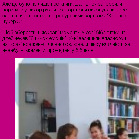
Але це було не лише про книги! Далі дітей запросили
поринули у вихор рухливих ігор, вони виконували веселі
завдання за контактно-ресурсними картками “Краще за
цукерки”.
Щоб зберегти ці яскраві моменти, у холі бібліотеки на
дітей чекав “Ящичок емоцій”. Учні залишили власноруч
написані враження, де висловлювали щиру вдячність за
незабутні моменти, проведені у бібліотеці.