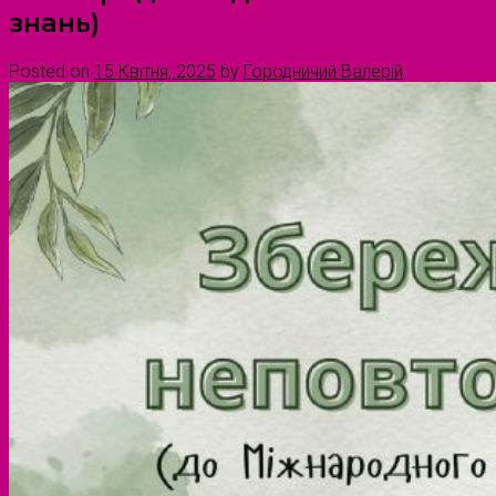
знань)
Posted on
15 Квітня, 2025
by
Городничий Валерій