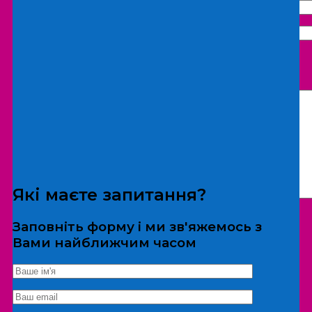
Що бажаєте замовити:
Екскурсія
Локація
Які маєте запитання?
Заповніть форму і ми зв'яжемось з
Вами найближчим часом
*Дані не передаються третім особам
Екскурсія/локація