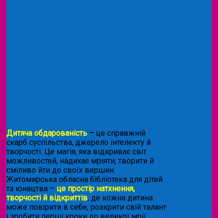
Дитяча обдарованість
–
це справжній
скарб суспільства, джерело інтелекту й
творчості. Це магія, яка відкриває світ
можливостей, надихає мріяти, творити й
сміливо йти до своїх вершин.
Житомирська обласна бібліотека для дітей
та юнацтва –
це простір натхнення,
творчості й відкриттів
, де кожна дитина
може повірити в себе, розкрити свій талант
і зробити перші кроки до великої мрії.