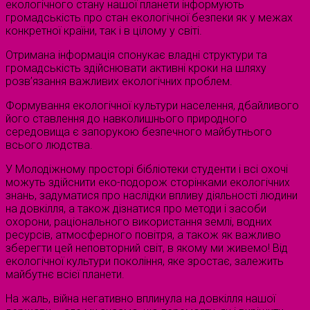
екологічного стану нашої планети інформують
громадськість про стан екологічної безпеки як у межах
конкретної країни, так і в цілому у світі.
Отримана інформація спонукає владні структури та
громадськість здійснювати активні кроки на шляху
розв’язання важливих екологічних проблем.
Формування екологічної культури населення, дбайливого
його ставлення до навколишнього природного
середовища є запорукою безпечного майбутнього
всього людства.
У Молодіжному просторі бібліотеки студенти і всі охочі
можуть здійснити еко-подорож сторінками екологічних
знань, задуматися про наслідки впливу діяльності людини
на довкілля, а також дізнатися про методи і засоби
охорони, раціонального використання землі, водних
ресурсів, атмосферного повітря, а також як важливо
зберегти цей неповторний світ, в якому ми живемо! Від
екологічної культури покоління, яке зростає, залежить
майбутнє всієї планети.
На жаль, війна негативно вплинула на довкілля нашої