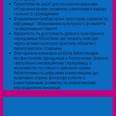
Патріотизм як засіб для посилення держави,
об'єднання країни і розвитку самоповаги народу
і кожного громадянина
Формування безбар’єрних просторів, сервісів та
інформації - Збереження культурного розмаїття
та національної пам’яті
Відкритість та доступність дієвого культурного
середовища бібліотеки, що творить нові ідеї
через активні культурні практики, зберігає і
переосмислює спадщину
Злагоджена командна робота бібліотекарів
професіоналів-однодумців у безпечному, фізично
і віртуально інноваційному середовищі, з
можливістю постійного навчання новим
бібліотечним та цифровим компетенціям, що
позитивно сприяє філософії роботи з
користувачами, розвитку та оперативному
впровадження інновацій.