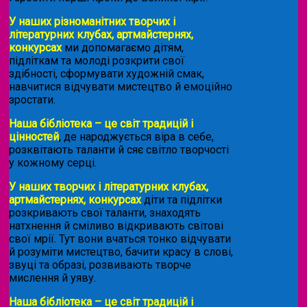
У наших різноманітних творчих і
літературних клубах, артмайстернях,
конкурсах
ми допомагаємо дітям,
підліткам та молоді розкрити свої
здібності, сформувати художній смак,
навчитися відчувати мистецтво й емоційно
зростати.
Наша бібліотека – це світ традицій і
цінностей
, де народжується віра в себе,
розквітають таланти й сяє світло творчості
у кожному серці.
У наших творчих і літературних клубах,
артмайстернях, конкурсах
діти та підлітки
розкривають свої таланти, знаходять
натхнення й сміливо відкривають світові
свої мрії. Тут вони вчаться тонко відчувати
й розуміти мистецтво, бачити красу в слові,
звуці та образі, розвивають творче
мислення й уяву.
Наша бібліотека – це світ традицій і