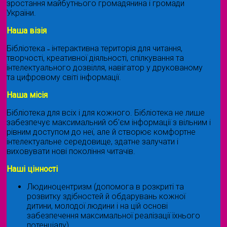
зростання майбутнього громадянина і громади
України.
Наша візія
Бібліотека ˗ інтерактивна територія для читання,
творчості, креативної діяльності, спілкування та
інтелектуального дозвілля, навігатор у друкованому
та цифровому світі інформації.
Наша місія
Бібліотека для всіх і для кожного. Бібліотека не лише
забезпечує максимальний об'єм інформації з вільним і
рівним доступом до неї, але й створює комфортне
інтелектуальне середовище, здатне залучати і
виховувати нові покоління читачів.
Наші цінності
Людиноцентризм (допомога в розкриті та
розвитку здібностей й обдарувань кожної
дитини, молодої людини і на цій основі
забезпечення максимальної реалізації їхнього
потенціалу)