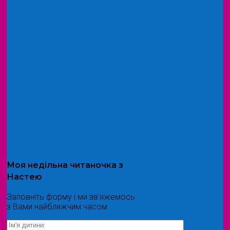
Моя
недільна читаночка
з
Настею
Заповніть форму і ми зв'яжемось
з Вами найближчим часом