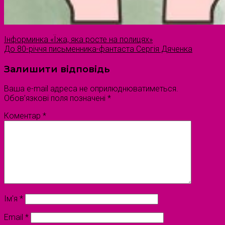
Інформинка «Їжа, яка росте на полицях»
До 80-річчя письменника-фантаста Сергія Дяченка
Залишити відповідь
Ваша e-mail адреса не оприлюднюватиметься.
Обов’язкові поля позначені
*
Коментар
*
Ім'я
*
Email
*