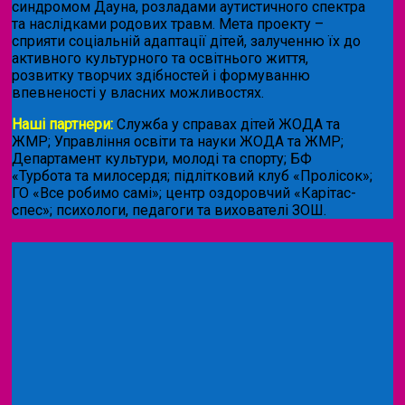
синдромом Дауна, розладами аутистичного спектра
та наслідками родових травм. Мета проекту –
сприяти соціальній адаптації дітей, залученню їх до
активного культурного та освітнього життя,
розвитку творчих здібностей і формуванню
впевненості у власних можливостях.
Наші партнери:
Служба у справах дітей ЖОДА та
ЖМР; Управління освіти та науки ЖОДА та ЖМР;
Департамент культури, молоді та спорту; БФ
«Турбота та милосердя; підлітковий клуб «Пролісок»;
ГО «Все робимо самі»; центр оздоровчий «Карітас-
спес»;
психологи, педагоги та вихователі ЗОШ.