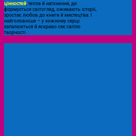
цінностей
, тепла й натхнення, де
формується світогляд, оживають історії,
зростає любов до книги й мистецтва. І
найголовніше – у кожному серці
запалюється й яскраво сяє світло
творчості.