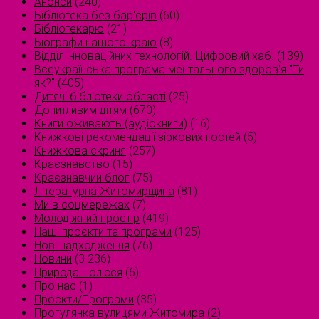
Анонси
(240)
Бібліотека без бар'єрів
(60)
Бібліотекарю
(21)
Біографи нашого краю
(8)
Відділ інноваційних технологій. Цифровий хаб.
(139)
Всеукраїнська програма ментального здоров'я "Ти
як?"
(405)
Дитячі бібліотеки області
(25)
Допитливим дітям
(670)
Книги оживають (аудіокниги)
(16)
Книжкові рекомендації зіркових гостей
(5)
Книжкова скриня
(257)
Краєзнавство
(15)
Краєзнавчий блог
(75)
Літературна Житомирщина
(81)
Ми в соцмережах
(7)
Молодіжний простір
(419)
Наші проєкти та програми
(125)
Нові надходження
(76)
Новини
(3 236)
Природа Полісся
(6)
Про нас
(1)
Проєкти/Програми
(35)
Прогулянка вулицями Житомира
(2)