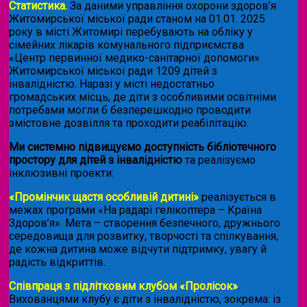
Статистика.
За даними управління охорони здоров’я
Житомирської міської ради станом на 01.01. 2025
року в місті Житомирі перебувають на обліку у
сімейних лікарів комунального підприємства
«Центр первинної медико-санітарної допомоги»
Житомирської міської ради 1209 дітей з
інвалідністю. Наразі у місті недостатньо
громадських місць, де діти з особливими освітніми
потребами могли б безперешкодно проводити
змістовне дозвілля та проходити реабілітацію.
Ми системно підвищуємо доступність бібліотечного
простору для дітей з інвалідністю
та реалізуємо
інклюзивні проекти:
«Промінчик щастя особливій дитині»
реалізується в
межах програми «На радарі гелікоптера – Країна
Здоров’я». Мета – створення безпечного, дружнього
середовища для розвитку, творчості та спілкування,
де кожна дитина може відчути підтримку, увагу й
радість відкриттів.
Співпраця з підлітковим клубом «Пролісок»
.
Вихованцями клубу є діти з інвалідністю, зокрема: із