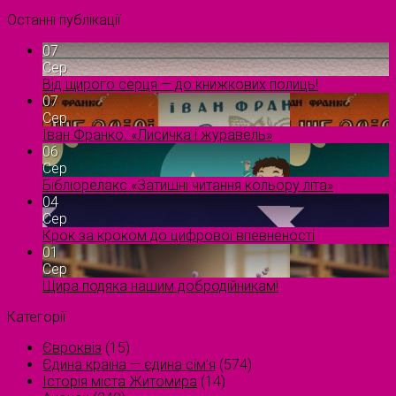
Останні публікації
07
Сер
Від щирого серця — до книжкових полиць!
07
Сер
Іван Франко. «Лисичка і журавель»
06
Сер
Бібліорелакс «Затишні читання кольору літа»
04
Сер
Крок за кроком до цифрової впевненості
01
Сер
Щира подяка нашим добродійникам!
Категорії
Євроквіз
(15)
Єдина країна — єдина сім’я
(574)
Історія міста Житомира
(14)