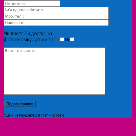
Чи даєте Ви дозвіл на
фотозйомку дитини?
Так
Ні
* Дані не передаються третім особам