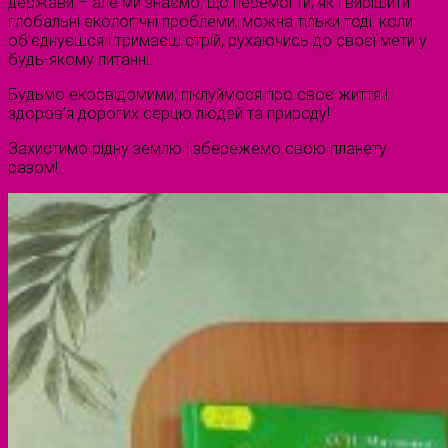
держави – але ми знаємо, що перемогти, як і вирішити
глобальні екологічні проблеми, можна тільки тоді, коли
об’єднуєшся і тримаєш стрій, рухаючись до своєї мети у
будь-якому питанні.
Будьмо екосвідомими, піклуймося про своє життя і
здоров’я дорогих серцю людей та природу!
Захистимо рідну землю і збережемо свою планету
разом!