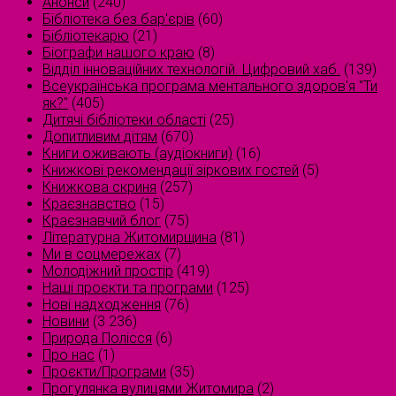
Анонси
(240)
Бібліотека без бар'єрів
(60)
Бібліотекарю
(21)
Біографи нашого краю
(8)
Відділ інноваційних технологій. Цифровий хаб.
(139)
Всеукраїнська програма ментального здоров'я "Ти
як?"
(405)
Дитячі бібліотеки області
(25)
Допитливим дітям
(670)
Книги оживають (аудіокниги)
(16)
Книжкові рекомендації зіркових гостей
(5)
Книжкова скриня
(257)
Краєзнавство
(15)
Краєзнавчий блог
(75)
Літературна Житомирщина
(81)
Ми в соцмережах
(7)
Молодіжний простір
(419)
Наші проєкти та програми
(125)
Нові надходження
(76)
Новини
(3 236)
Природа Полісся
(6)
Про нас
(1)
Проєкти/Програми
(35)
Прогулянка вулицями Житомира
(2)