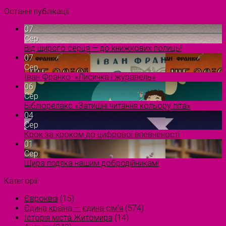
Останні публікації
07
Сер
Від щирого серця — до книжкових полиць!
07
Сер
Іван Франко. «Лисичка і журавель»
06
Сер
Бібліорелакс «Затишні читання кольору літа»
04
Сер
Крок за кроком до цифрової впевненості
01
Сер
Щира подяка нашим добродійникам!
Категорії
Євроквіз
(15)
Єдина країна — єдина сім’я
(574)
Історія міста Житомира
(14)