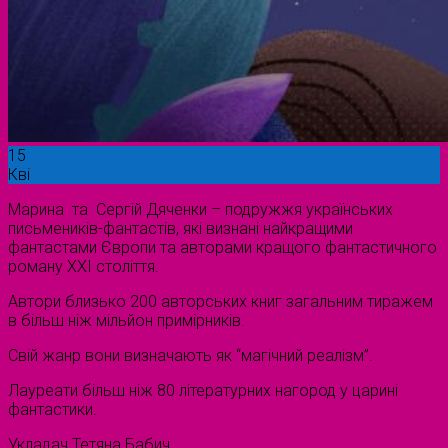
15
Кві
Марина та Сергій Дяченки – подружжя українських
письмеників-фантастів, які визнані найкращими
фантастами Європи та авторами кращого фантастичного
роману ХХІ століття.
Автори близько 200 авторських книг загальним тиражем
в більш ніж мільйон примірників.
Свій жанр вони визначають як “магічний реалізм”.
Лауреати більш ніж 80 літературних нагород у царині
фантастики.
Укладач Тетяна Бабич.