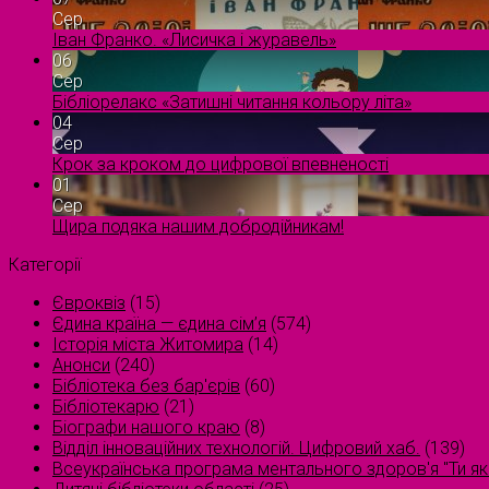
Сер
Іван Франко. «Лисичка і журавель»
06
Сер
Бібліорелакс «Затишні читання кольору літа»
04
Сер
Крок за кроком до цифрової впевненості
01
Сер
Щира подяка нашим добродійникам!
Категорії
Євроквіз
(15)
Єдина країна — єдина сім’я
(574)
Історія міста Житомира
(14)
Анонси
(240)
Бібліотека без бар'єрів
(60)
Бібліотекарю
(21)
Біографи нашого краю
(8)
Відділ інноваційних технологій. Цифровий хаб.
(139)
Всеукраїнська програма ментального здоров'я "Ти як