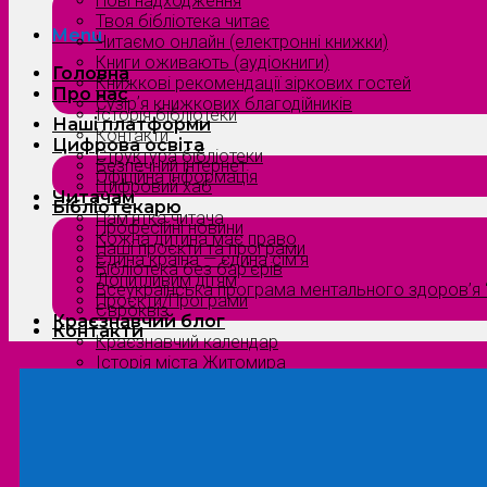
Нові надходження
Твоя бібліотека читає
Menu
Читаємо онлайн (електронні книжки)
Книги оживають (аудіокниги)
Головна
Книжкові рекомендації зіркових гостей
Про нас
Сузірʼя книжкових благодійників
Історія бібліотеки
Наші платформи
Контакти
Цифрова освіта
Структура бібліотеки
Безпечний інтернет
Офіційна інформація
Цифровий хаб
Читачам
Бібліотекарю
Пам’ятка читача
Професійні новини
Кожна дитина має право
Наші проєкти та програми
Єдина країна — єдина сім’я
Бібліотека без бар’єрів
Допитливим дітям
Всеукраїнська програма ментального здоров’я “
Проєкти/Програми
Євроквіз
Краєзнавчий блог
Контакти
Краєзнавчий календар
Історія міста Житомира
Біографи нашого краю
Природа Полісся
Літературна Житомирщина
Славетні імена нашого краю
Menu