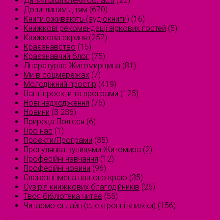
Дитячі бібліотеки області
(25)
Допитливим дітям
(670)
Книги оживають (аудіокниги)
(16)
Книжкові рекомендації зіркових гостей
(5)
Книжкова скриня
(257)
Краєзнавство
(15)
Краєзнавчий блог
(75)
Літературна Житомирщина
(81)
Ми в соцмережах
(7)
Молодіжний простір
(419)
Наші проєкти та програми
(125)
Нові надходження
(76)
Новини
(3 236)
Природа Полісся
(6)
Про нас
(1)
Проєкти/Програми
(35)
Прогулянка вулицями Житомира
(2)
Професійні навчання
(12)
Професійні новини
(96)
Славетні імена нашого краю
(35)
Сузірʼя книжкових благодійників
(26)
Твоя бібліотека читає
(55)
Читаємо онлайн (електронні книжки)
(156)