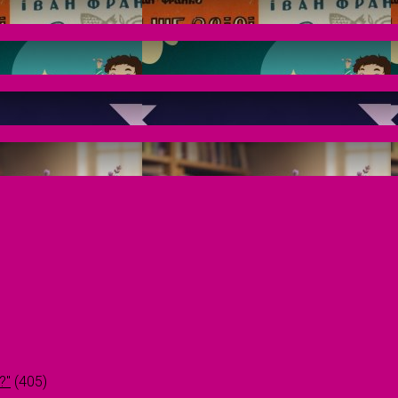
?"
(405)