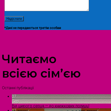
*Дані не передаються третім особам
ПРОСТІР ДОЗВІЛЛЯ ДІТЕЙ ТА ДОРОСЛИХ
Читаємо
всією сім’єю
Останні публікації
07
Сер
Від щирого серця — до книжкових полиць!
07