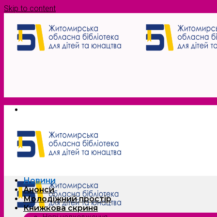
Skip to content
Новини
Анонси
Молодіжний простір
Книжкова скриня