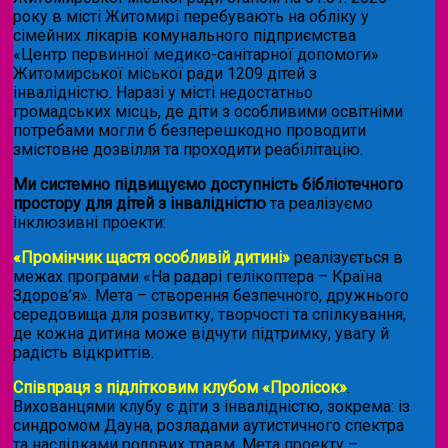
року в місті Житомирі перебувають на обліку у
сімейних лікарів комунального підприємства
«Центр первинної медико-санітарної допомоги»
Житомирської міської ради 1209 дітей з
інвалідністю. Наразі у місті недостатньо
громадських місць, де діти з особливими освітніми
потребами могли б безперешкодно проводити
змістовне дозвілля та проходити реабілітацію.
Ми системно підвищуємо доступність бібліотечного
простору для дітей з інвалідністю
та реалізуємо
інклюзивні проекти:
«Промінчик щастя особливій дитині»
реалізується в
межах програми «На радарі гелікоптера – Країна
Здоров’я». Мета – створення безпечного, дружнього
середовища для розвитку, творчості та спілкування,
де кожна дитина може відчути підтримку, увагу й
радість відкриттів.
Співпраця з підлітковим клубом «Пролісок»
.
Вихованцями клубу є діти з інвалідністю, зокрема: із
синдромом Дауна, розладами аутистичного спектра
та наслідками родових травм. Мета проекту –