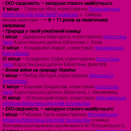
• ЕКО-свідомість — запорука сталого майбутнього
II місце
– Стрільчук Міла, користувачка
Попільнянська
бібліотека для дітей WebРукавичка
, с. Саверці.
вікова категорія —
— 8 – 11 років за тематичним
напрямом:
•
Природа у твоїй улюбленій книжці
I місце
– Дідківська Маргарита, користувачка
Коростень
Чата
Коростенської дитяча бібліотеки, с. Бехи;
II місце
– Концидайло Андрій , користувач
Черняхівська
Книгозбірня
;
III місце
– Козаренко Софія, користувачка
Коростень
Чата
Коростенської дитячої бібліотеки, філія №8.
•
Вплив війни на природу України
I місце –
Любар Вікторія, користувачка
Biblioteka D
Andrushivka
;
II місце –
Боровик Владислав, користувач
Коростень
Чата
Коростенської дитячої бібліотеки, с. Михайлівка;
III місце
– Островський Кирил, користувач
Житомирська
обласна бібліотека для дітей та юнацтва
.
•
ЕКО-свідомість — запорука сталого майбутнього
I місце –
Рябцева Таїсія, користувачка
Житомирська
обласна бібліотека для дітей та юнацтва
, учениця
Житомирської музичної школи імені Б.М.Лятошинського;