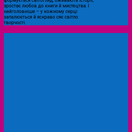
формується світогляд, оживають історії,
зростає любов до книги й мистецтва. І
найголовніше – у кожному серці
запалюється й яскраво сяє світло
творчості.