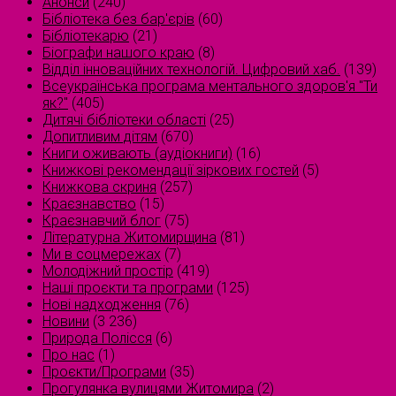
Анонси
(240)
Бібліотека без бар'єрів
(60)
Бібліотекарю
(21)
Біографи нашого краю
(8)
Відділ інноваційних технологій. Цифровий хаб.
(139)
Всеукраїнська програма ментального здоров'я "Ти
як?"
(405)
Дитячі бібліотеки області
(25)
Допитливим дітям
(670)
Книги оживають (аудіокниги)
(16)
Книжкові рекомендації зіркових гостей
(5)
Книжкова скриня
(257)
Краєзнавство
(15)
Краєзнавчий блог
(75)
Літературна Житомирщина
(81)
Ми в соцмережах
(7)
Молодіжний простір
(419)
Наші проєкти та програми
(125)
Нові надходження
(76)
Новини
(3 236)
Природа Полісся
(6)
Про нас
(1)
Проєкти/Програми
(35)
Прогулянка вулицями Житомира
(2)