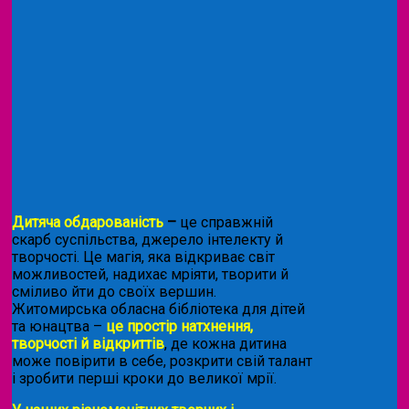
Дитяча обдарованість
–
це справжній
скарб суспільства, джерело інтелекту й
творчості. Це магія, яка відкриває світ
можливостей, надихає мріяти, творити й
сміливо йти до своїх вершин.
Житомирська обласна бібліотека для дітей
та юнацтва –
це простір натхнення,
творчості й відкриттів
, де кожна дитина
може повірити в себе, розкрити свій талант
і зробити перші кроки до великої мрії.