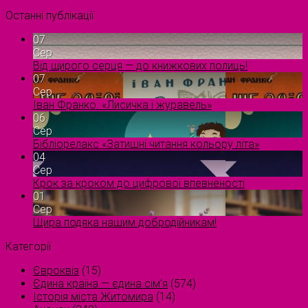
Останні публікації
07
Сер
Від щирого серця — до книжкових полиць!
07
Сер
Іван Франко. «Лисичка і журавель»
06
Сер
Бібліорелакс «Затишні читання кольору літа»
04
Сер
Крок за кроком до цифрової впевненості
01
Сер
Щира подяка нашим добродійникам!
Категорії
Євроквіз
(15)
Єдина країна — єдина сім’я
(574)
Історія міста Житомира
(14)