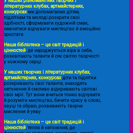
У наших різноманітних творчих і
літературних клубах, артмайстернях,
конкурсах
ми допомагаємо дітям,
підліткам та молоді розкрити свої
здібності, сформувати художній смак,
навчитися відчувати мистецтво й емоційно
зростати.
Наша бібліотека – це світ традицій і
цінностей
, де народжується віра в себе,
розквітають таланти й сяє світло творчості
у кожному серці.
У наших творчих і літературних клубах,
артмайстернях, конкурсах
діти та підлітки
розкривають свої таланти, знаходять
натхнення й сміливо відкривають світові
свої мрії. Тут вони вчаться тонко відчувати
й розуміти мистецтво, бачити красу в слові,
звуці та образі, розвивають творче
мислення й уяву.
Наша бібліотека – це світ традицій і
цінностей
, тепла й натхнення, де