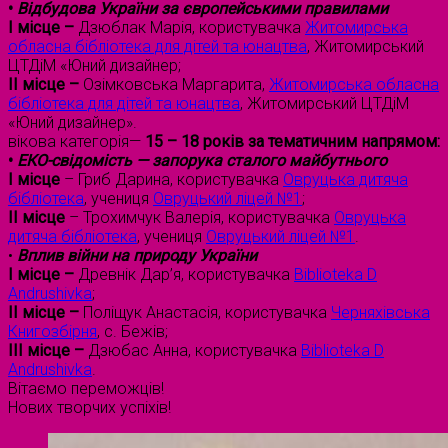
•
Відбудова України за європейськими правилами
I місце –
Дзюблак Марія, користувачка
Житомирська
обласна бібліотека для дітей та юнацтва
, Житомирський
ЦТДіМ «Юний дизайнер;
II місце –
Озімковська Маргарита,
Житомирська обласна
бібліотека для дітей та юнацтва
, Житомирський ЦТДіМ
«Юний дизайнер».
вікова категорія—
15 – 18 років
за тематичним напрямом:
•
ЕКО-свідомість — запорука сталого майбутнього
I місце
– Гриб Дарина, користувачка
Овруцька дитяча
бібліотека
, учениця
Овруцький ліцей №1
;
II місце
– Трохимчук Валерія, користувачка
Овруцька
дитяча бібліотека
, учениця
Овруцький ліцей №1
.
•
Вплив війни на природу України
I місце –
Древнік Дар’я, користувачка
Biblioteka D
Andrushivka
;
II місце –
Поліщук Анастасія, користувачка
Черняхівська
Книгозбірня
, с. Бежів;
III місце –
Дзюбас Анна, користувачка
Biblioteka D
Andrushivka
.
Вітаємо переможців!
Нових творчих успіхів!