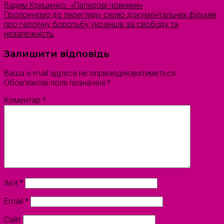
Вадим Крищенко. «Паперові човники»
Пропонуємо до перегляду серію документальних фільмів
про героїчну боротьбу українців за свободу та
незалежність
Залишити відповідь
Ваша e-mail адреса не оприлюднюватиметься.
Обов’язкові поля позначені
*
Коментар
*
Ім'я
*
Email
*
Сайт