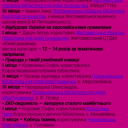
II місце –
Федорова Ксенія, користувачка
Житомирська
обласна бібліотека для дітей та юнацтва
, ЖМЦНТТУМ;
III місце –
Іванюк Анна,
Житомирська обласна бібліотека
для дітей та юнацтва
, учениця Житомирської музичної
школи імені Б.М.Лятошинського;
•
Відбудова України за європейськими правилами
I місце –
Дацун Артур, користувач
Житомирська обласна
бібліотека для дітей та юнацтва
, Житомирський ЦТДіМ
«Юний дизайнер.
вікова категорія –
12 – 14 років за тематичним
напрямом:
•
Природа у твоїй улюбленій книжці
I місце –
Кравченко Софія, користувачка
Коростишівська публічна бібліотека;
II місце –
Пушкар Аделаїда, користувачка
Попільнянська
бібліотека для дітей WebРукавичка
, с. Миролюбівка;
III місце –
Гвоздецька Олександра,
користувачка
Попільнянська бібліотека для дітей
WebРукавичка
, с. В. Лісівці.
•
ЕКО-свідомість — запорука сталого майбутнього
I місце –
Боровик Софія, користувачка
Коростень
Чата
Коростенської дитячої бібліотека, с. Михайлівка;
II місце – Кобець Іванна,
користувачка
Черняхівська
Книгозбірня
, с. Головине.