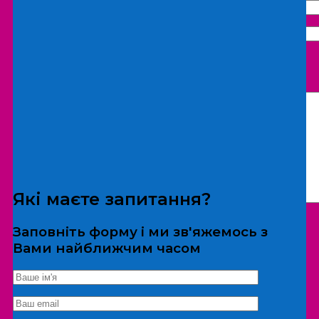
Що бажаєте замовити:
Екскурсія
Локація
Які маєте запитання?
Заповніть форму і ми зв'яжемось з
Вами найближчим часом
*Дані не передаються третім особам
Екскурсія/локація