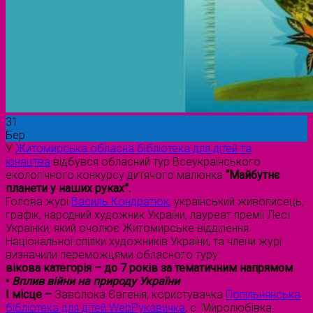
31
Бер
У
Житомирська обласна бібліотека для дітей та
юнацтва
відбувся обласний тур Всеукраїнського
екологічного конкурсу дитячого малюнка
“Майбутнє
планети у наших руках”.
Голова журі
Василь Кондратюк
,
український живописець,
графік, народний художник України, лауреат премії Лесі
Українки, який очолює Житомирське відділення
Національної спілки художників України, та члени журі
визначили переможцями обласного туру:
вікова категорія – до 7 років за тематичним напрямом
•
Вплив війни на природу України
I місце –
Заволока Євгенія, користувачка
Попільнянська
бібліотека для дітей WebРукавичка
, с. Миролюбівка.