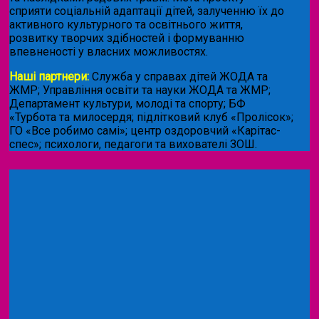
сприяти соціальній адаптації дітей, залученню їх до
активного культурного та освітнього життя,
розвитку творчих здібностей і формуванню
впевненості у власних можливостях.
Наші партнери:
Служба у справах дітей ЖОДА та
ЖМР; Управління освіти та науки ЖОДА та ЖМР;
Департамент культури, молоді та спорту; БФ
«Турбота та милосердя; підлітковий клуб «Пролісок»;
ГО «Все робимо самі»; центр оздоровчий «Карітас-
спес»;
психологи, педагоги та вихователі ЗОШ.