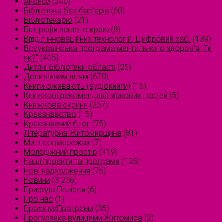
Анонси
(240)
Бібліотека без бар'єрів
(60)
Бібліотекарю
(21)
Біографи нашого краю
(8)
Відділ інноваційних технологій. Цифровий хаб.
(139)
Всеукраїнська програма ментального здоров'я "Ти
як?"
(405)
Дитячі бібліотеки області
(25)
Допитливим дітям
(670)
Книги оживають (аудіокниги)
(16)
Книжкові рекомендації зіркових гостей
(5)
Книжкова скриня
(257)
Краєзнавство
(15)
Краєзнавчий блог
(75)
Літературна Житомирщина
(81)
Ми в соцмережах
(7)
Молодіжний простір
(419)
Наші проєкти та програми
(125)
Нові надходження
(76)
Новини
(3 236)
Природа Полісся
(6)
Про нас
(1)
Проєкти/Програми
(35)
Прогулянка вулицями Житомира
(2)