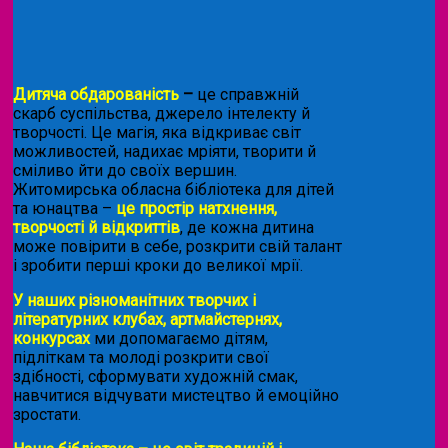
Дитяча обдарованість
–
це справжній
скарб суспільства, джерело інтелекту й
творчості. Це магія, яка відкриває світ
можливостей, надихає мріяти, творити й
сміливо йти до своїх вершин.
Житомирська обласна бібліотека для дітей
та юнацтва –
це простір натхнення,
творчості й відкриттів
, де кожна дитина
може повірити в себе, розкрити свій талант
і зробити перші кроки до великої мрії.
У наших різноманітних творчих і
літературних клубах, артмайстернях,
конкурсах
ми допомагаємо дітям,
підліткам та молоді розкрити свої
здібності, сформувати художній смак,
навчитися відчувати мистецтво й емоційно
зростати.