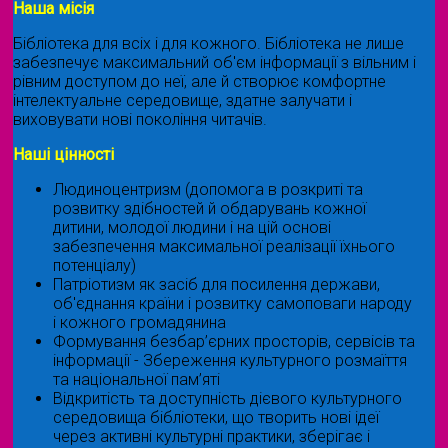
Наша місія
Бібліотека для всіх і для кожного. Бібліотека не лише
забезпечує максимальний об'єм інформації з вільним і
рівним доступом до неї, але й створює комфортне
інтелектуальне середовище, здатне залучати і
виховувати нові покоління читачів.
Наші цінності
Людиноцентризм (допомога в розкриті та
розвитку здібностей й обдарувань кожної
дитини, молодої людини і на цій основі
забезпечення максимальної реалізації їхнього
потенціалу)
Патріотизм як засіб для посилення держави,
об'єднання країни і розвитку самоповаги народу
і кожного громадянина
Формування безбар’єрних просторів, сервісів та
інформації - Збереження культурного розмаїття
та національної пам’яті
Відкритість та доступність дієвого культурного
середовища бібліотеки, що творить нові ідеї
через активні культурні практики, зберігає і