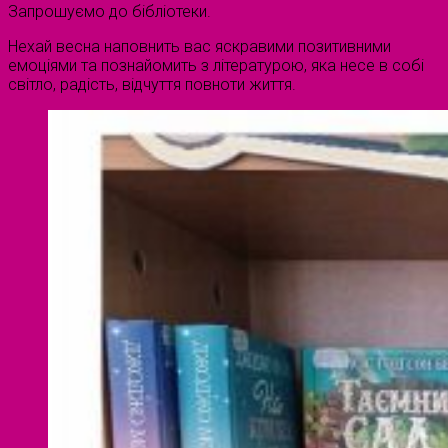
Запрошуємо до бібліотеки.
Нехай весна наповнить вас яскравими позитивними
емоціями та познайомить з літературою, яка несе в собі
світло, радість, відчуття повноти життя.