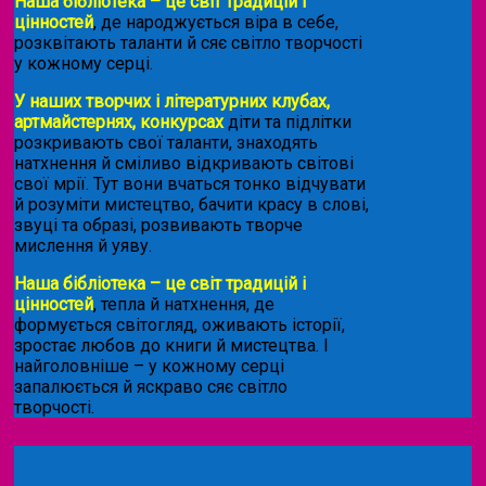
Наша бібліотека – це світ традицій і
цінностей
, де народжується віра в себе,
розквітають таланти й сяє світло творчості
у кожному серці.
У наших творчих і літературних клубах,
артмайстернях, конкурсах
діти та підлітки
розкривають свої таланти, знаходять
натхнення й сміливо відкривають світові
свої мрії. Тут вони вчаться тонко відчувати
й розуміти мистецтво, бачити красу в слові,
звуці та образі, розвивають творче
мислення й уяву.
Наша бібліотека – це світ традицій і
цінностей
, тепла й натхнення, де
формується світогляд, оживають історії,
зростає любов до книги й мистецтва. І
найголовніше – у кожному серці
запалюється й яскраво сяє світло
творчості.