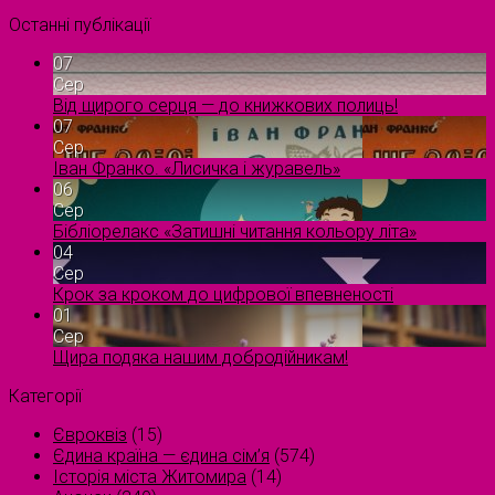
Останні публікації
07
Сер
Від щирого серця — до книжкових полиць!
07
Сер
Іван Франко. «Лисичка і журавель»
06
Сер
Бібліорелакс «Затишні читання кольору літа»
04
Сер
Крок за кроком до цифрової впевненості
01
Сер
Щира подяка нашим добродійникам!
Категорії
Євроквіз
(15)
Єдина країна — єдина сім’я
(574)
Історія міста Житомира
(14)