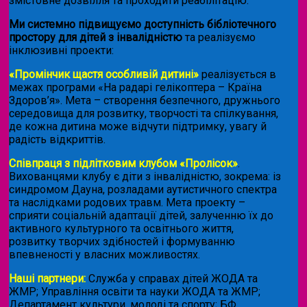
змістовне дозвілля та проходити реабілітацію.
Ми системно підвищуємо доступність бібліотечного
простору для дітей з інвалідністю
та реалізуємо
інклюзивні проекти:
«Промінчик щастя особливій дитині»
реалізується в
межах програми «На радарі гелікоптера – Країна
Здоров’я». Мета – створення безпечного, дружнього
середовища для розвитку, творчості та спілкування,
де кожна дитина може відчути підтримку, увагу й
радість відкриттів.
Співпраця з підлітковим клубом «Пролісок»
.
Вихованцями клубу є діти з інвалідністю, зокрема: із
синдромом Дауна, розладами аутистичного спектра
та наслідками родових травм. Мета проекту –
сприяти соціальній адаптації дітей, залученню їх до
активного культурного та освітнього життя,
розвитку творчих здібностей і формуванню
впевненості у власних можливостях.
Наші партнери:
Служба у справах дітей ЖОДА та
ЖМР; Управління освіти та науки ЖОДА та ЖМР;
Департамент культури, молоді та спорту; БФ