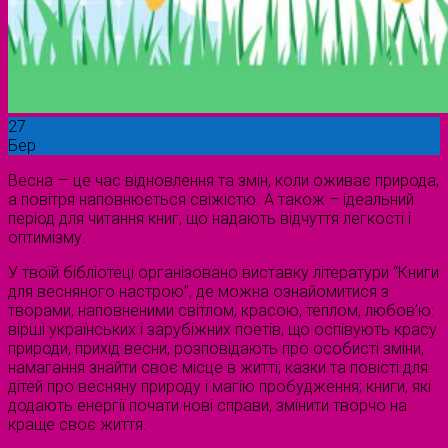
27
Бер
Весна — це час відновлення та змін, коли оживає природа,
а повітря наповнюється свіжістю. А також – ідеальний
період для читання книг, що надають відчуття легкості і
оптимізму.
У твоїй бібліотеці організовано виставку літератури “Книги
для весняного настрою”, де можна ознайомитися з
творами, наповненими світлом, красою, теплом, любов’ю:
вірші українських і зарубіжних поетів, що оспівують красу
природи, прихід весни, розповідають про особисті зміни,
намагання знайти своє місце в житті; казки та повісті для
дітей про весняну природу і магію пробудження; книги, які
додають енергії почати нові справи, змінити творчо на
краще своє життя.