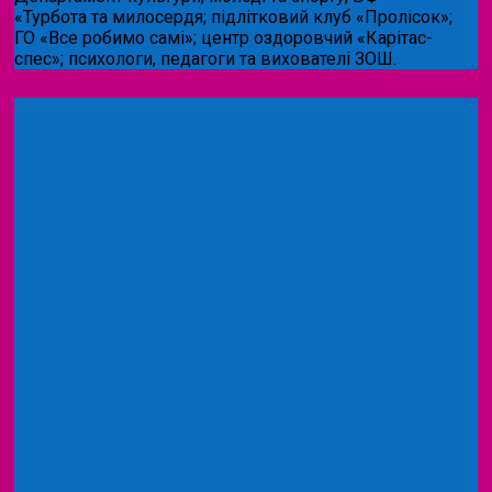
«Турбота та милосердя; підлітковий клуб «Пролісок»;
ГО «Все робимо самі»; центр оздоровчий «Карітас-
спес»;
психологи, педагоги та вихователі ЗОШ.