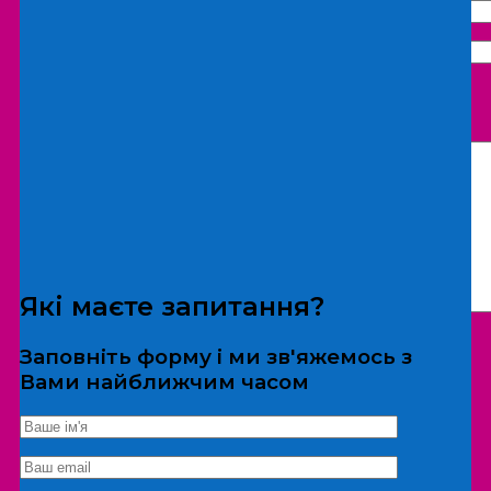
Що бажаєте замовити:
Екскурсія
Локація
Які маєте запитання?
Заповніть форму і ми зв'яжемось з
Вами найближчим часом
*Дані не передаються третім особам
Екскурсія/локація