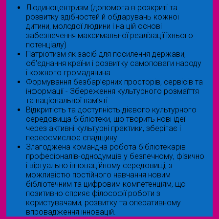
Людиноцентризм (допомога в розкриті та
розвитку здібностей й обдарувань кожної
дитини, молодої людини і на цій основі
забезпечення максимальної реалізації їхнього
потенціалу)
Патріотизм як засіб для посилення держави,
об'єднання країни і розвитку самоповаги народу
і кожного громадянина
Формування безбар’єрних просторів, сервісів та
інформації - Збереження культурного розмаїття
та національної пам’яті
Відкритість та доступність дієвого культурного
середовища бібліотеки, що творить нові ідеї
через активні культурні практики, зберігає і
переосмислює спадщину
Злагоджена командна робота бібліотекарів
професіоналів-однодумців у безпечному, фізично
і віртуально інноваційному середовищі, з
можливістю постійного навчання новим
бібліотечним та цифровим компетенціям, що
позитивно сприяє філософії роботи з
користувачами, розвитку та оперативному
впровадження інновацій.