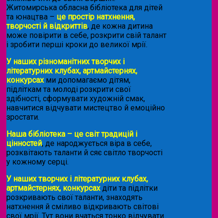
Житомирська обласна бібліотека для дітей
та юнацтва –
це простір натхнення,
творчості й відкриттів
, де кожна дитина
може повірити в себе, розкрити свій талант
і зробити перші кроки до великої мрії.
У наших різноманітних творчих і
літературних клубах, артмайстернях,
конкурсах
ми допомагаємо дітям,
підліткам та молоді розкрити свої
здібності, сформувати художній смак,
навчитися відчувати мистецтво й емоційно
зростати.
Наша бібліотека – це світ традицій і
цінностей
, де народжується віра в себе,
розквітають таланти й сяє світло творчості
у кожному серці.
У наших творчих і літературних клубах,
артмайстернях, конкурсах
діти та підлітки
розкривають свої таланти, знаходять
натхнення й сміливо відкривають світові
свої мрії. Тут вони вчаться тонко відчувати