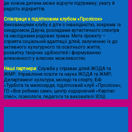
де кожна дитина може відчути підтримку, увагу й
радість відкриттів.
Співпраця з підлітковим клубом «Пролісок»
.
Вихованцями клубу є діти з інвалідністю, зокрема: із
синдромом Дауна, розладами аутистичного спектра
та наслідками родових травм. Мета проекту –
сприяти соціальній адаптації дітей, залученню їх до
активного культурного та освітнього життя,
розвитку творчих здібностей і формуванню
впевненості у власних можливостях.
Наші партнери:
Служба у справах дітей ЖОДА та
ЖМР; Управління освіти та науки ЖОДА та ЖМР;
Департамент культури, молоді та спорту; БФ
«Турбота та милосердя; підлітковий клуб «Пролісок»;
ГО «Все робимо самі»; центр оздоровчий «Карітас-
спес»;
психологи, педагоги та вихователі ЗОШ.