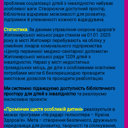
проблема соціалізації дітей з інвалідністю набуває
особливої ваги. Створюючи доступний простір,
бібліотека відкриває можливості для розвитку,
підтримки й упевненості кожного відвідувача.
Статистика.
За даними управління охорони здоров’я
Житомирської міської ради станом на 01.01. 2025
року в місті Житомирі перебувають на обліку у
сімейних лікарів комунального підприємства
«Центр первинної медико-санітарної допомоги»
Житомирської міської ради 1209 дітей з
інвалідністю. Наразі у місті недостатньо
громадських місць, де діти з особливими освітніми
потребами могли б безперешкодно проводити
змістовне дозвілля та проходити реабілітацію.
Ми системно підвищуємо доступність бібліотечного
простору для дітей з інвалідністю
та реалізуємо
інклюзивні проекти:
«Промінчик щастя особливій дитині»
реалізується в
межах програми «На радарі гелікоптера – Країна
Здоров’я». Мета – створення безпечного, дружнього
середовища для розвитку, творчості та спілкування,