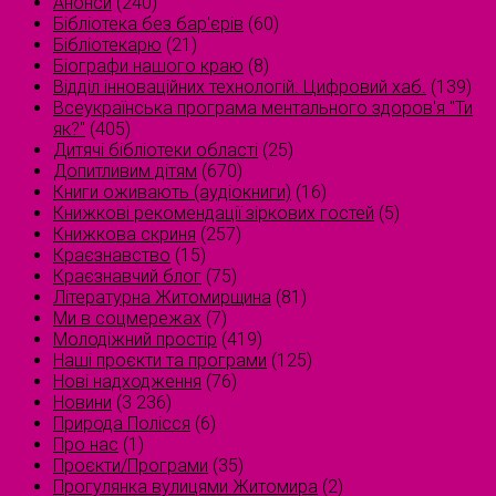
Анонси
(240)
Бібліотека без бар'єрів
(60)
Бібліотекарю
(21)
Біографи нашого краю
(8)
Відділ інноваційних технологій. Цифровий хаб.
(139)
Всеукраїнська програма ментального здоров'я "Ти
як?"
(405)
Дитячі бібліотеки області
(25)
Допитливим дітям
(670)
Книги оживають (аудіокниги)
(16)
Книжкові рекомендації зіркових гостей
(5)
Книжкова скриня
(257)
Краєзнавство
(15)
Краєзнавчий блог
(75)
Літературна Житомирщина
(81)
Ми в соцмережах
(7)
Молодіжний простір
(419)
Наші проєкти та програми
(125)
Нові надходження
(76)
Новини
(3 236)
Природа Полісся
(6)
Про нас
(1)
Проєкти/Програми
(35)
Прогулянка вулицями Житомира
(2)