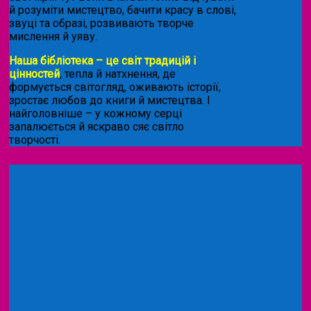
й розуміти мистецтво, бачити красу в слові,
звуці та образі, розвивають творче
мислення й уяву.
Наша бібліотека – це світ традицій і
цінностей
, тепла й натхнення, де
формується світогляд, оживають історії,
зростає любов до книги й мистецтва. І
найголовніше – у кожному серці
запалюється й яскраво сяє світло
творчості.