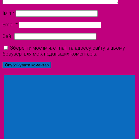
Ім'я
*
Email
*
Сайт
Зберегти моє ім'я, e-mail, та адресу сайту в цьому
браузері для моїх подальших коментарів.