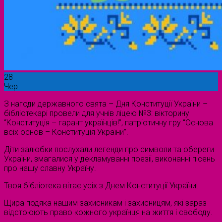
28
Чер
З нагоди державного свята – Дня Конституції України –
бібліотекарі провели для учнів ліцею №3: вікторину
“Конституція – гарант українців!”, патріотичну гру “Основа
всіх основ – Конституція України”.
Діти залюбки послухали легенди про символи та обереги
України, змагалися у декламуванні поезії, виконанні пісень
про нашу славну Україну.
Твоя бібліотека вітає усіх з Днем Конституції України!
Щира подяка нашим захисникам і захисницям, які зараз
відстоюють право кожного українця на життя і свободу.