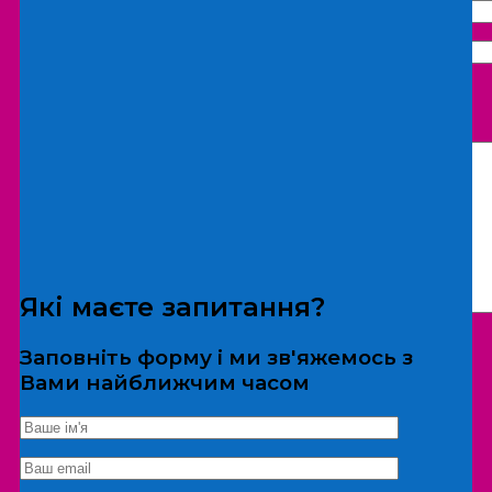
Що бажаєте замовити:
Екскурсія
Локація
Які маєте запитання?
Заповніть форму і ми зв'яжемось з
Вами найближчим часом
*Дані не передаються третім особам
Екскурсія/локація