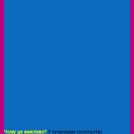
Чому це важливо?
У сучасному суспільстві