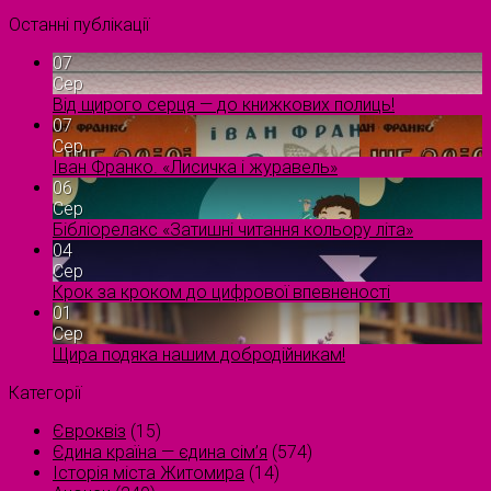
Останні публікації
07
Сер
Від щирого серця — до книжкових полиць!
07
Сер
Іван Франко. «Лисичка і журавель»
06
Сер
Бібліорелакс «Затишні читання кольору літа»
04
Сер
Крок за кроком до цифрової впевненості
01
Сер
Щира подяка нашим добродійникам!
Категорії
Євроквіз
(15)
Єдина країна — єдина сім’я
(574)
Історія міста Житомира
(14)