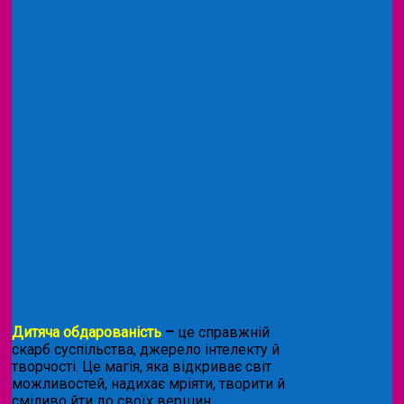
Дитяча обдарованість
–
це справжній
скарб суспільства, джерело інтелекту й
творчості. Це магія, яка відкриває світ
можливостей, надихає мріяти, творити й
сміливо йти до своїх вершин.