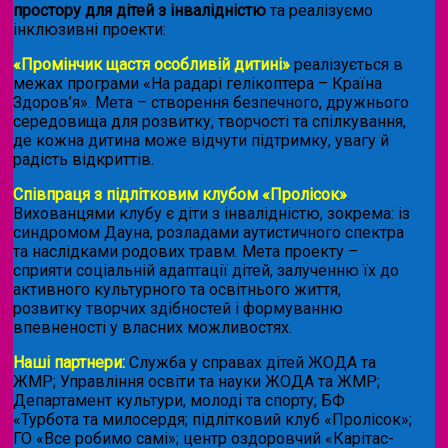
простору для дітей з інвалідністю
та реалізуємо
інклюзивні проекти:
«Промінчик щастя особливій дитині»
реалізується в
межах програми «На радарі гелікоптера – Країна
Здоров’я». Мета – створення безпечного, дружнього
середовища для розвитку, творчості та спілкування,
де кожна дитина може відчути підтримку, увагу й
радість відкриттів.
Співпраця з підлітковим клубом «Пролісок»
.
Вихованцями клубу є діти з інвалідністю, зокрема: із
синдромом Дауна, розладами аутистичного спектра
та наслідками родових травм. Мета проекту –
сприяти соціальній адаптації дітей, залученню їх до
активного культурного та освітнього життя,
розвитку творчих здібностей і формуванню
впевненості у власних можливостях.
Наші партнери:
Служба у справах дітей ЖОДА та
ЖМР; Управління освіти та науки ЖОДА та ЖМР;
Департамент культури, молоді та спорту; БФ
«Турбота та милосердя; підлітковий клуб «Пролісок»;
ГО «Все робимо самі»; центр оздоровчий «Карітас-