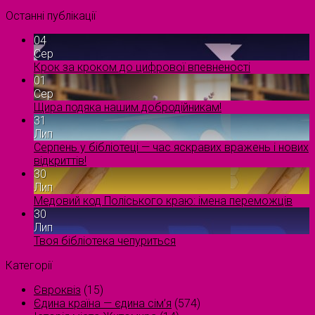
Останні публікації
04
Сер
Крок за кроком до цифрової впевненості
01
Сер
Щира подяка нашим добродійникам!
31
Лип
Серпень у бібліотеці — час яскравих вражень і нових
відкриттів!
30
Лип
Медовий код Поліського краю: імена переможців
30
Лип
Твоя бібліотека чепуриться
Категорії
Євроквіз
(15)
Єдина країна — єдина сім’я
(574)