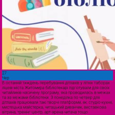
27
Чер
В останній тиждень перебування дітлахів у літніх таборах
ліцеїв міста Житомира бібліотекарі підготували для своїх
читайликів насичену програму, яка проводилась в межах
та за межами бібліотеки. З понеділка по четвер для
дітлахів працювали такі творчі платформи, як: студіо-кухня,
мистецька майстерка, читацький диванчик, виставкова
вітрина, тренінг-центр, арт-арена читача тощо.