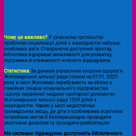
Чому це важливо?
У сучасному суспільстві
проблема соціалізації дітей з інвалідністю набуває
особливої ваги. Створюючи доступний простір,
бібліотека відкриває можливості для розвитку,
підтримки й упевненості кожного відвідувача.
Статистика.
За даними управління охорони здоров’я
Житомирської міської ради станом на 01.01. 2025
року в місті Житомирі перебувають на обліку у
сімейних лікарів комунального підприємства
«Центр первинної медико-санітарної допомоги»
Житомирської міської ради 1209 дітей з
інвалідністю. Наразі у місті недостатньо
громадських місць, де діти з особливими освітніми
потребами могли б безперешкодно проводити
змістовне дозвілля та проходити реабілітацію.
Ми системно підвищуємо доступність бібліотечного