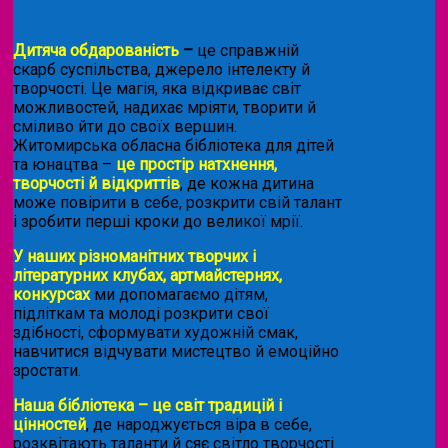
Дитяча обдарованість
–
це справжній
скарб суспільства, джерело інтелекту й
творчості. Це магія, яка відкриває світ
можливостей, надихає мріяти, творити й
сміливо йти до своїх вершин.
Житомирська обласна бібліотека для дітей
та юнацтва –
це простір натхнення,
творчості й відкриттів
, де кожна дитина
може повірити в себе, розкрити свій талант
і зробити перші кроки до великої мрії.
У наших різноманітних творчих і
літературних клубах, артмайстернях,
конкурсах
ми допомагаємо дітям,
підліткам та молоді розкрити свої
здібності, сформувати художній смак,
навчитися відчувати мистецтво й емоційно
зростати.
Наша бібліотека – це світ традицій і
цінностей
, де народжується віра в себе,
розквітають таланти й сяє світло творчості