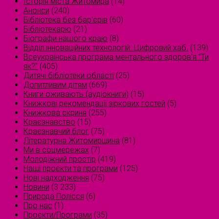
Історія міста Житомира
(14)
Анонси
(240)
Бібліотека без бар'єрів
(60)
Бібліотекарю
(21)
Біографи нашого краю
(8)
Відділ інноваційних технологій. Цифровий хаб.
(139)
Всеукраїнська програма ментального здоров'я "Ти
як?"
(405)
Дитячі бібліотеки області
(25)
Допитливим дітям
(669)
Книги оживають (аудіокниги)
(15)
Книжкові рекомендації зіркових гостей
(5)
Книжкова скриня
(255)
Краєзнавство
(15)
Краєзнавчий блог
(75)
Літературна Житомирщина
(81)
Ми в соцмережах
(7)
Молодіжний простір
(419)
Наші проєкти та програми
(125)
Нові надходження
(75)
Новини
(3 233)
Природа Полісся
(6)
Про нас
(1)
Проєкти/Програми
(35)