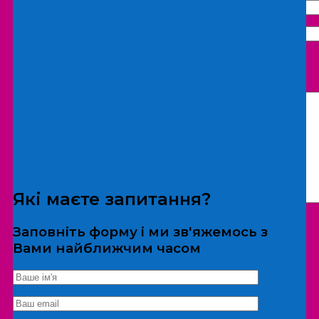
Що бажаєте замовити:
Екскурсія
Локація
Які маєте запитання?
Заповніть форму і ми зв'яжемось з
Вами найближчим часом
*Дані не передаються третім особам
Екскурсія/локація