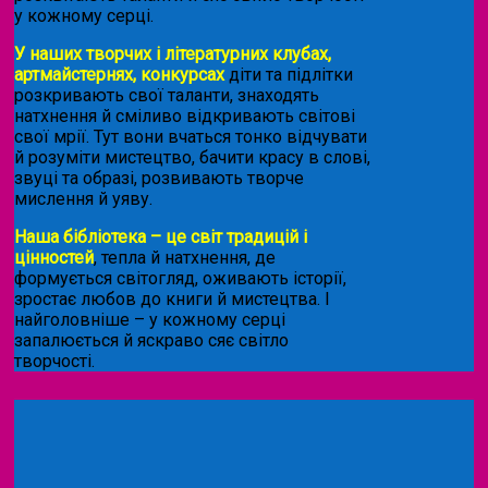
у кожному серці.
У наших творчих і літературних клубах,
артмайстернях, конкурсах
діти та підлітки
розкривають свої таланти, знаходять
натхнення й сміливо відкривають світові
свої мрії. Тут вони вчаться тонко відчувати
й розуміти мистецтво, бачити красу в слові,
звуці та образі, розвивають творче
мислення й уяву.
Наша бібліотека – це світ традицій і
цінностей
, тепла й натхнення, де
формується світогляд, оживають історії,
зростає любов до книги й мистецтва. І
найголовніше – у кожному серці
запалюється й яскраво сяє світло
творчості.