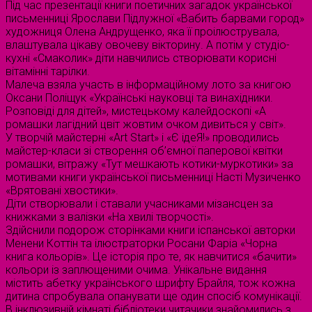
Під час презентації книги поетичних загадок української
письменниці Ярослави Підлужної «Вабить барвами город»
художниця Олена Андрущенко, яка її проілюструвала,
влаштувала цікаву овочеву вікторину. А потім у студіо-
кухні «Смаколик» діти навчились створювати корисні
вітамінні тарілки.
Малеча взяла участь в інформаційному лото за книгою
Оксани Поліщук «Українські науковці та винахідники.
Розповіді для дітей», мистецькому калейдоскопі «А
ромашки лагідний цвіт жовтим очком дивиться у світ».
У творчій майстерні «Art Start» і «Є ідеЯ!» проводились
майстер-класи зі створення об’ємної паперової квітки
ромашки, вітражу «Тут мешкають котики-муркотики» за
мотивами книги української письменниці Насті Музиченко
«Врятовані хвостики».
Діти створювали і ставали учасниками мізансцен за
книжками з валізки «На хвилі творчості».
Здійснили подорож сторінками книги іспанської авторки
Менени Коттін та ілюстраторки Росани Фаріа «Чорна
книга кольорів». Це історія про те, як навчитися «бачити»
кольори із заплющеними очима. Унікальне видання
містить абетку українського шрифту Брайля, тож кожна
дитина спробувала опанувати ще один спосіб комунікації.
В інклюзивній кімнаті бібліотеки читачики знайомились з