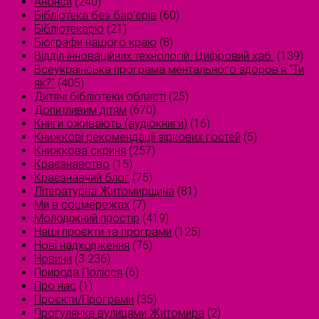
Анонси
(240)
Бібліотека без бар'єрів
(60)
Бібліотекарю
(21)
Біографи нашого краю
(8)
Відділ інноваційних технологій. Цифровий хаб.
(139)
Всеукраїнська програма ментального здоров'я "Ти
як?"
(405)
Дитячі бібліотеки області
(25)
Допитливим дітям
(670)
Книги оживають (аудіокниги)
(16)
Книжкові рекомендації зіркових гостей
(5)
Книжкова скриня
(257)
Краєзнавство
(15)
Краєзнавчий блог
(75)
Літературна Житомирщина
(81)
Ми в соцмережах
(7)
Молодіжний простір
(419)
Наші проєкти та програми
(125)
Нові надходження
(76)
Новини
(3 236)
Природа Полісся
(6)
Про нас
(1)
Проєкти/Програми
(35)
Прогулянка вулицями Житомира
(2)