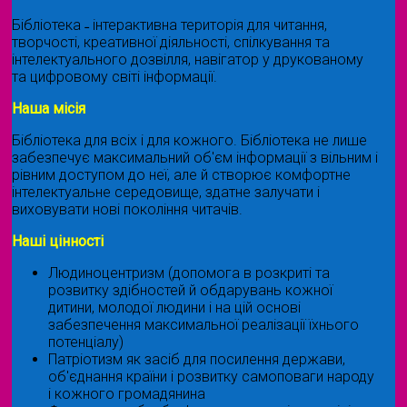
Бібліотека ˗ інтерактивна територія для читання,
творчості, креативної діяльності, спілкування та
інтелектуального дозвілля, навігатор у друкованому
та цифровому світі інформації.
Наша місія
Бібліотека для всіх і для кожного. Бібліотека не лише
забезпечує максимальний об'єм інформації з вільним і
рівним доступом до неї, але й створює комфортне
інтелектуальне середовище, здатне залучати і
виховувати нові покоління читачів.
Наші цінності
Людиноцентризм (допомога в розкриті та
розвитку здібностей й обдарувань кожної
дитини, молодої людини і на цій основі
забезпечення максимальної реалізації їхнього
потенціалу)
Патріотизм як засіб для посилення держави,
об'єднання країни і розвитку самоповаги народу
і кожного громадянина