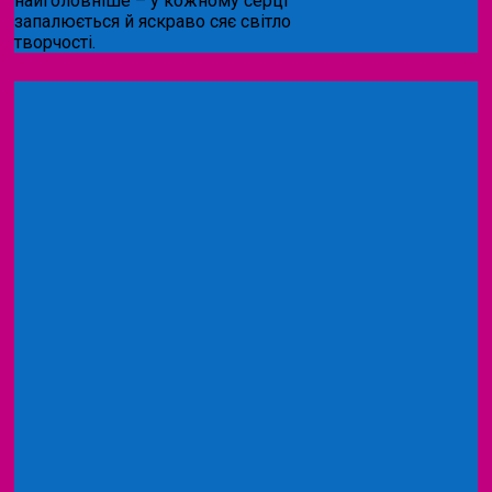
найголовніше – у кожному серці
запалюється й яскраво сяє світло
творчості.