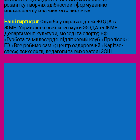
розвитку творчих здібностей і формуванню
впевненості у власних можливостях.
Наші партнери:
Служба у справах дітей ЖОДА та
ЖМР; Управління освіти та науки ЖОДА та ЖМР;
Департамент культури, молоді та спорту; БФ
«Турбота та милосердя; підлітковий клуб «Пролісок»;
ГО «Все робимо самі»; центр оздоровчий «Карітас-
спес»;
психологи, педагоги та вихователі ЗОШ.