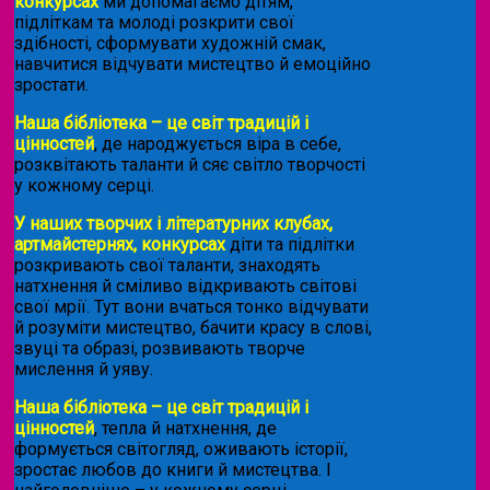
конкурсах
ми допомагаємо дітям,
підліткам та молоді розкрити свої
здібності, сформувати художній смак,
навчитися відчувати мистецтво й емоційно
зростати.
Наша бібліотека – це світ традицій і
цінностей
, де народжується віра в себе,
розквітають таланти й сяє світло творчості
у кожному серці.
У наших творчих і літературних клубах,
артмайстернях, конкурсах
діти та підлітки
розкривають свої таланти, знаходять
натхнення й сміливо відкривають світові
свої мрії. Тут вони вчаться тонко відчувати
й розуміти мистецтво, бачити красу в слові,
звуці та образі, розвивають творче
мислення й уяву.
Наша бібліотека – це світ традицій і
цінностей
, тепла й натхнення, де
формується світогляд, оживають історії,
зростає любов до книги й мистецтва. І