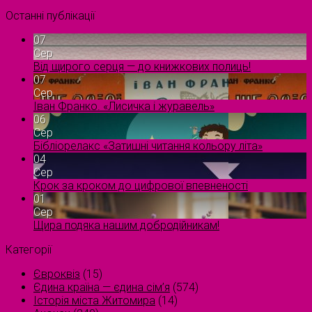
Останні публікації
07
Сер
Від щирого серця — до книжкових полиць!
07
Сер
Іван Франко. «Лисичка і журавель»
06
Сер
Бібліорелакс «Затишні читання кольору літа»
04
Сер
Крок за кроком до цифрової впевненості
01
Сер
Щира подяка нашим добродійникам!
Категорії
Євроквіз
(15)
Єдина країна — єдина сім’я
(574)
Історія міста Житомира
(14)