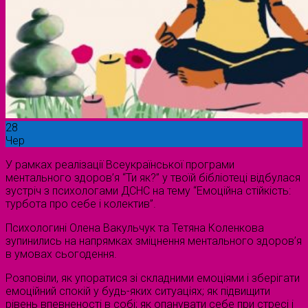
28
Чер
У рамках реалізації Всеукраїнської програми
ментального здоров’я “Ти як?” у твоїй бібліотеці відбулася
зустріч з психологами ДСНС на тему “Емоційна стійкість:
турбота про себе і колектив”.
Психологині Олена Вакульчук та Тетяна Коленкова
зупинились на напрямках зміцнення ментального здоров’я
в умовах сьогодення.
Розповіли, як упоратися зі складними емоціями і зберігати
емоційний спокій у будь-яких ситуаціях; як підвищити
рівень впевненості в собі; як опанувати себе при стресі і