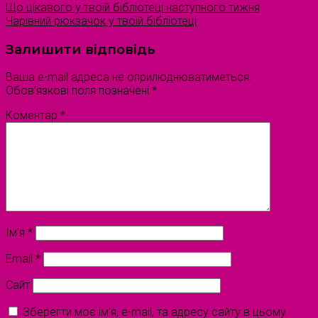
Що цікавого у твоїй бібліотеці наступного тижня
Чарівний рюкзачок у твоїй бібліотеці
Залишити відповідь
Ваша e-mail адреса не оприлюднюватиметься.
Обов’язкові поля позначені
*
Коментар
*
Ім'я
*
Email
*
Сайт
Зберегти моє ім'я, e-mail, та адресу сайту в цьому