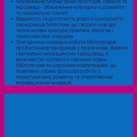
Формування безбар’єрних просторів, сервісів та
інформації - Збереження культурного розмаїття
та національної пам’яті
Відкритість та доступність дієвого культурного
середовища бібліотеки, що творить нові ідеї
через активні культурні практики, зберігає і
переосмислює спадщину
Злагоджена командна робота бібліотекарів
професіоналів-однодумців у безпечному, фізично
і віртуально інноваційному середовищі, з
можливістю постійного навчання новим
бібліотечним та цифровим компетенціям, що
позитивно сприяє філософії роботи з
користувачами, розвитку та оперативному
впровадження інновацій.