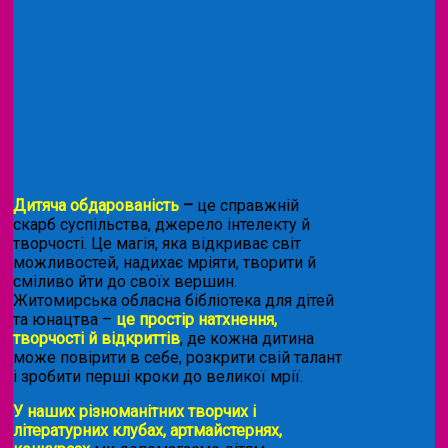
Дитяча обдарованість
–
це справжній
скарб суспільства, джерело інтелекту й
творчості. Це магія, яка відкриває світ
можливостей, надихає мріяти, творити й
сміливо йти до своїх вершин.
Житомирська обласна бібліотека для дітей
та юнацтва –
це простір натхнення,
творчості й відкриттів
, де кожна дитина
може повірити в себе, розкрити свій талант
і зробити перші кроки до великої мрії.
У наших різноманітних творчих і
літературних клубах, артмайстернях,