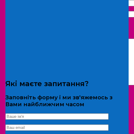
Що бажаєте замовити:
Екскурсія
Локація
Які маєте запитання?
Заповніть форму і ми зв'яжемось з
Вами найближчим часом
*Дані не передаються третім особам
Екскурсія/локація