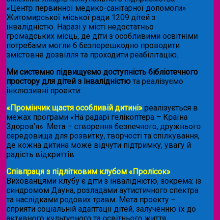
«Центр первинної медико-санітарної допомоги»
Житомирської міської ради 1209 дітей з
інвалідністю. Наразі у місті недостатньо
громадських місць, де діти з особливими освітніми
потребами могли б безперешкодно проводити
змістовне дозвілля та проходити реабілітацію.
Ми системно підвищуємо доступність бібліотечного
простору для дітей з інвалідністю
та реалізуємо
інклюзивні проекти:
«Промінчик щастя особливій дитині»
реалізується в
межах програми «На радарі гелікоптера – Країна
Здоров’я». Мета – створення безпечного, дружнього
середовища для розвитку, творчості та спілкування,
де кожна дитина може відчути підтримку, увагу й
радість відкриттів.
Співпраця з підлітковим клубом «Пролісок»
.
Вихованцями клубу є діти з інвалідністю, зокрема: із
синдромом Дауна, розладами аутистичного спектра
та наслідками родових травм. Мета проекту –
сприяти соціальній адаптації дітей, залученню їх до
активного культурного та освітнього життя,