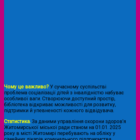
Чому це важливо?
У сучасному суспільстві
проблема соціалізації дітей з інвалідністю набуває
особливої ваги. Створюючи доступний простір,
бібліотека відкриває можливості для розвитку,
підтримки й упевненості кожного відвідувача.
Статистика.
За даними управління охорони здоров’я
Житомирської міської ради станом на 01.01. 2025
року в місті Житомирі перебувають на обліку у
сімейних лікарів комунального підприємства