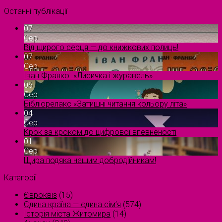
Останні публікації
07
Сер
Від щирого серця — до книжкових полиць!
07
Сер
Іван Франко. «Лисичка і журавель»
06
Сер
Бібліорелакс «Затишні читання кольору літа»
04
Сер
Крок за кроком до цифрової впевненості
01
Сер
Щира подяка нашим добродійникам!
Категорії
Євроквіз
(15)
Єдина країна — єдина сім’я
(574)
Історія міста Житомира
(14)