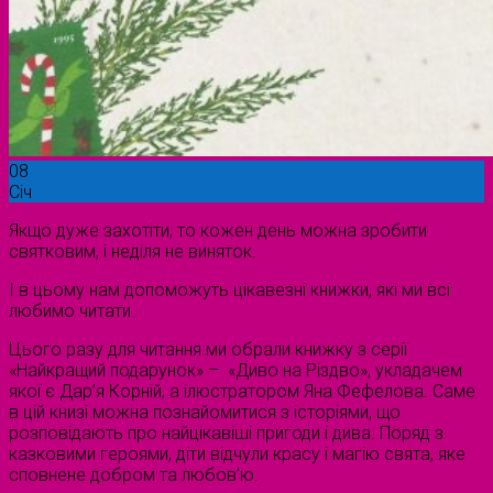
08
Січ
Якщо дуже захотіти, то кожен день можна зробити
святковим, і неділя не виняток.
І в цьому нам допоможуть цікавезні книжки, які ми всі
любимо читати.
Цього разу для читання ми обрали книжку з серії
«Найкращий подарунок» – «Диво на Різдво», укладачем
якої є Дар’я Корній, а ілюстратором Яна Фефелова. Саме
в цій книзі можна познайомитися з історіями, що
розповідають про найцікавіші пригоди і дива. Поряд з
казковими героями, діти відчули красу і магію свята, яке
сповнене добром та любов’ю.