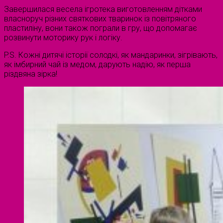
Завершилася весела ігротека виготовленням дітками
власноруч різних святкових тваринок із повітряного
пластиліну, вони також пограли в гру, що допомагає
розвинути моторику рук і логіку.
P.S. Кожні дитячі історії солодкі, як мандаринки, зігрівають,
як імбирний чай із медом, дарують надію, як перша
різдвяна зірка!