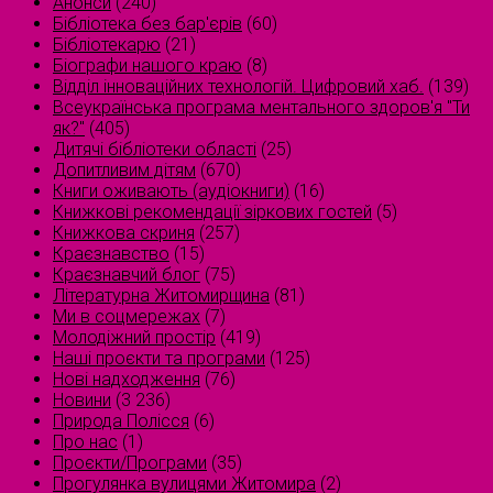
Анонси
(240)
Бібліотека без бар'єрів
(60)
Бібліотекарю
(21)
Біографи нашого краю
(8)
Відділ інноваційних технологій. Цифровий хаб.
(139)
Всеукраїнська програма ментального здоров'я "Ти
як?"
(405)
Дитячі бібліотеки області
(25)
Допитливим дітям
(670)
Книги оживають (аудіокниги)
(16)
Книжкові рекомендації зіркових гостей
(5)
Книжкова скриня
(257)
Краєзнавство
(15)
Краєзнавчий блог
(75)
Літературна Житомирщина
(81)
Ми в соцмережах
(7)
Молодіжний простір
(419)
Наші проєкти та програми
(125)
Нові надходження
(76)
Новини
(3 236)
Природа Полісся
(6)
Про нас
(1)
Проєкти/Програми
(35)
Прогулянка вулицями Житомира
(2)