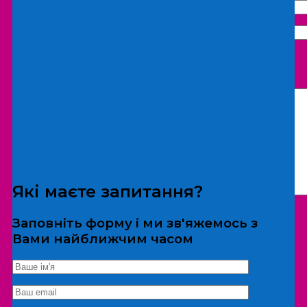
Що бажаєте замовити:
Екскурсія
Локація
Які маєте запитання?
Заповніть форму і ми зв'яжемось з
Вами найближчим часом
*Дані не передаються третім особам
Екскурсія/локація