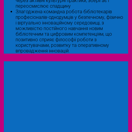
через активні культурні практики, зберігає і
переосмислює спадщину
Злагоджена командна робота бібліотекарів
професіоналів-однодумців у безпечному, фізично
і віртуально інноваційному середовищі, з
можливістю постійного навчання новим
бібліотечним та цифровим компетенціям, що
позитивно сприяє філософії роботи з
користувачами, розвитку та оперативному
впровадження інновацій.