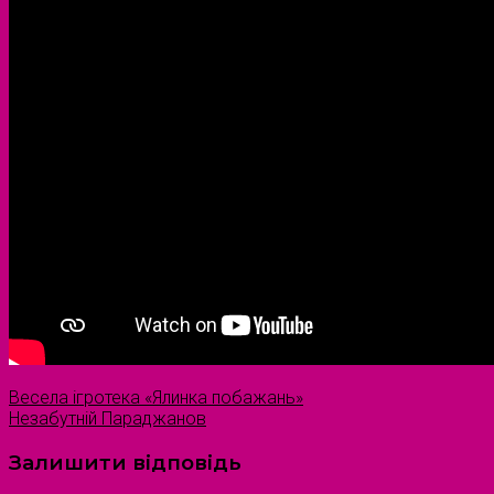
Весела ігротека «Ялинка побажань»
Незабутній Параджанов
Залишити відповідь