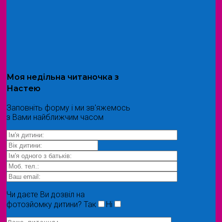
Моя
недільна читаночка
з
Настею
Заповніть форму і ми зв'яжемось
з Вами найближчим часом
Чи даєте Ви дозвіл на
фотозйомку дитини?
Так
Ні