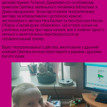
артмайстринею Тетяною Данилевич по-особливому
привітали Святика, маленького читайлика бібліотеки, з
Днем народження. Вони підготували театралізовану
виставу за інтерактивною і дотепною казкою
англомовного автора Ніка Бромлі та ілюстратора Нікола
О’Бірна «Гортай дуже обережно». Ця історія схожа на
улюблену казочку про гидке каченя, але з появою одного
зеленого велетня вона перетворюється на
справжнісінький трилер.
Відео театралізованого дійства, змонтоване у дружній
компанії Святика можна переглядати з рідними і друзями
багато разів.