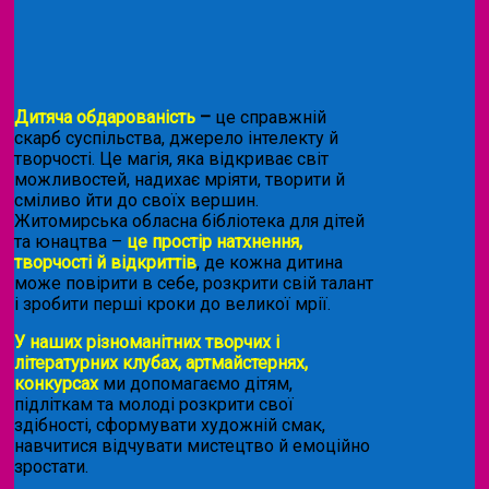
Дитяча обдарованість
–
це справжній
скарб суспільства, джерело інтелекту й
творчості. Це магія, яка відкриває світ
можливостей, надихає мріяти, творити й
сміливо йти до своїх вершин.
Житомирська обласна бібліотека для дітей
та юнацтва –
це простір натхнення,
творчості й відкриттів
, де кожна дитина
може повірити в себе, розкрити свій талант
і зробити перші кроки до великої мрії.
У наших різноманітних творчих і
літературних клубах, артмайстернях,
конкурсах
ми допомагаємо дітям,
підліткам та молоді розкрити свої
здібності, сформувати художній смак,
навчитися відчувати мистецтво й емоційно
зростати.