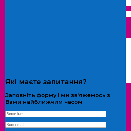
Що бажаєте замовити:
Екскурсія
Локація
Які маєте запитання?
Заповніть форму і ми зв'яжемось з
Вами найближчим часом
*Дані не передаються третім особам
Екскурсія/локація