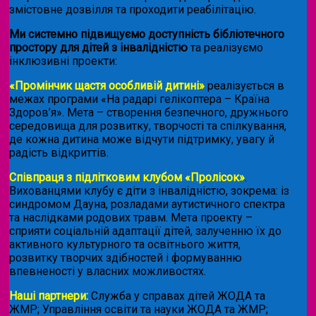
змістовне дозвілля та проходити реабілітацію.
Ми системно підвищуємо доступність бібліотечного
простору для дітей з інвалідністю
та реалізуємо
інклюзивні проекти:
«Промінчик щастя особливій дитині»
реалізується в
межах програми «На радарі гелікоптера – Країна
Здоров’я». Мета – створення безпечного, дружнього
середовища для розвитку, творчості та спілкування,
де кожна дитина може відчути підтримку, увагу й
радість відкриттів.
Співпраця з підлітковим клубом «Пролісок»
.
Вихованцями клубу є діти з інвалідністю, зокрема: із
синдромом Дауна, розладами аутистичного спектра
та наслідками родових травм. Мета проекту –
сприяти соціальній адаптації дітей, залученню їх до
активного культурного та освітнього життя,
розвитку творчих здібностей і формуванню
впевненості у власних можливостях.
Наші партнери:
Служба у справах дітей ЖОДА та
ЖМР; Управління освіти та науки ЖОДА та ЖМР;