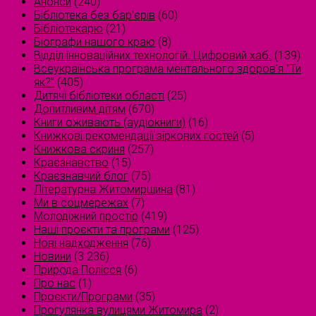
Анонси
(240)
Бібліотека без бар'єрів
(60)
Бібліотекарю
(21)
Біографи нашого краю
(8)
Відділ інноваційних технологій. Цифровий хаб.
(139)
Всеукраїнська програма ментального здоров'я "Ти
як?"
(405)
Дитячі бібліотеки області
(25)
Допитливим дітям
(670)
Книги оживають (аудіокниги)
(16)
Книжкові рекомендації зіркових гостей
(5)
Книжкова скриня
(257)
Краєзнавство
(15)
Краєзнавчий блог
(75)
Літературна Житомирщина
(81)
Ми в соцмережах
(7)
Молодіжний простір
(419)
Наші проєкти та програми
(125)
Нові надходження
(76)
Новини
(3 236)
Природа Полісся
(6)
Про нас
(1)
Проєкти/Програми
(35)
Прогулянка вулицями Житомира
(2)