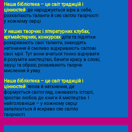
Наша бібліотека – це світ традицій і
цінностей
, де народжується віра в себе,
розквітають таланти й сяє світло творчості
у кожному серці.
У наших творчих і літературних клубах,
артмайстернях, конкурсах
діти та підлітки
розкривають свої таланти, знаходять
натхнення й сміливо відкривають світові
свої мрії. Тут вони вчаться тонко відчувати
й розуміти мистецтво, бачити красу в слові,
звуці та образі, розвивають творче
мислення й уяву.
Наша бібліотека – це світ традицій і
цінностей
, тепла й натхнення, де
формується світогляд, оживають історії,
зростає любов до книги й мистецтва. І
найголовніше – у кожному серці
запалюється й яскраво сяє світло
творчості.