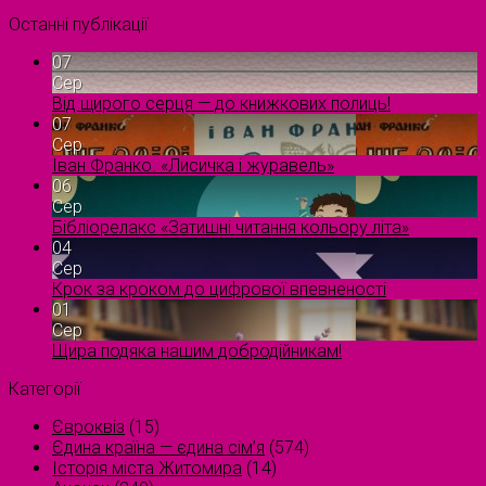
Останні публікації
07
Сер
Від щирого серця — до книжкових полиць!
07
Сер
Іван Франко. «Лисичка і журавель»
06
Сер
Бібліорелакс «Затишні читання кольору літа»
04
Сер
Крок за кроком до цифрової впевненості
01
Сер
Щира подяка нашим добродійникам!
Категорії
Євроквіз
(15)
Єдина країна — єдина сім’я
(574)
Історія міста Житомира
(14)