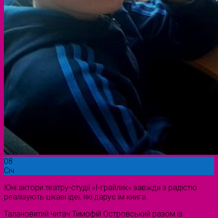
08
Січ
Юні актори театру-студії «І-грайлик» завжди з радістю
реалізують цікаві ідеї, які дарує їм книга.
Талановитий читач Тимофій Островський разом із