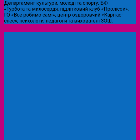
Департамент культури, молоді та спорту; БФ
«Турбота та милосердя; підлітковий клуб «Пролісок»;
ГО «Все робимо самі»; центр оздоровчий «Карітас-
спес»;
психологи, педагоги та вихователі ЗОШ.