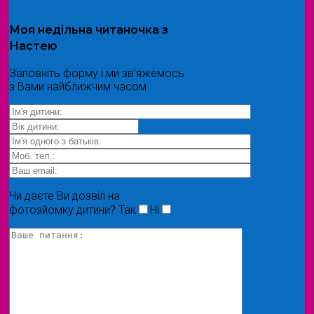
Моя
недільна читаночка
з
Настею
Заповніть форму і ми зв'яжемось
з Вами найближчим часом
Чи даєте Ви дозвіл на
фотозйомку дитини?
Так
Ні