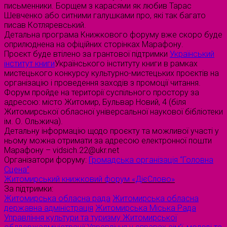
письменники. Борщем з карасями як любив Тарас
Шевченко або ситними галушками про, які так багато
писав Котляревський.
Детальна програма Книжкового форуму вже скоро буде
оприлюднена на офіційних сторінках Марафону.
Проєкт буде втілено за грантової підтримки
Український
інститут книги
Українського інституту книги в рамках
мистецького конкурсу культурно-мистецьких проєктів на
організацію і проведення заходів з промоції читання.
Форум пройде на території суспільного простору за
адресою: місто Житомир, Бульвар Новий, 4 (біля
Житомирської обласної універсальної наукової бібліотеки
ім. О. Ольжича).
Детальну інформацію щодо проєкту та можливої участі у
ньому можна отримати за адресою електронної пошти
Марафону – vidsich.22@ukr.net
Організатори форуму:
Громадська організація “Головна
Сцена”
Житомирський книжковий форум «ДієСлово»
За підтримки:
Житомирська обласна рада
Житомирська обласна
державна адміністрація
Житомирська Міська Рада
Управління культури та туризму Житомирської