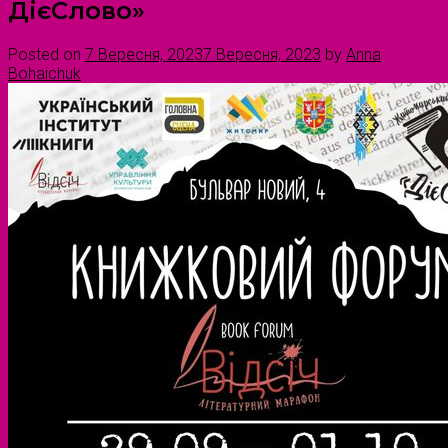
ДієСлово»
Posted on
7 Вересня, 2023
7 Вересня, 2023
by
Anna
Bohaichuk