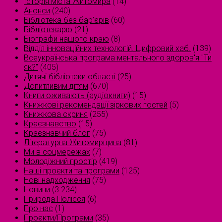
Історія міста Житомира
(14)
Анонси
(240)
Бібліотека без бар'єрів
(60)
Бібліотекарю
(21)
Біографи нашого краю
(8)
Відділ інноваційних технологій. Цифровий хаб.
(139)
Всеукраїнська програма ментального здоров'я "Ти
як?"
(405)
Дитячі бібліотеки області
(25)
Допитливим дітям
(670)
Книги оживають (аудіокниги)
(15)
Книжкові рекомендації зіркових гостей
(5)
Книжкова скриня
(255)
Краєзнавство
(15)
Краєзнавчий блог
(75)
Літературна Житомирщина
(81)
Ми в соцмережах
(7)
Молодіжний простір
(419)
Наші проєкти та програми
(125)
Нові надходження
(75)
Новини
(3 234)
Природа Полісся
(6)
Про нас
(1)
Проєкти/Програми
(35)