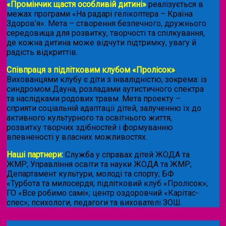
«Промінчик щастя особливій дитині»
реалізується в
межах програми «На радарі гелікоптера – Країна
Здоров’я». Мета – створення безпечного, дружнього
середовища для розвитку, творчості та спілкування,
де кожна дитина може відчути підтримку, увагу й
радість відкриттів.
Співпраця з підлітковим клубом «Пролісок»
.
Вихованцями клубу є діти з інвалідністю, зокрема: із
синдромом Дауна, розладами аутистичного спектра
та наслідками родових травм. Мета проекту –
сприяти соціальній адаптації дітей, залученню їх до
активного культурного та освітнього життя,
розвитку творчих здібностей і формуванню
впевненості у власних можливостях.
Наші партнери:
Служба у справах дітей ЖОДА та
ЖМР; Управління освіти та науки ЖОДА та ЖМР;
Департамент культури, молоді та спорту; БФ
«Турбота та милосердя; підлітковий клуб «Пролісок»;
ГО «Все робимо самі»; центр оздоровчий «Карітас-
спес»;
психологи, педагоги та вихователі ЗОШ.