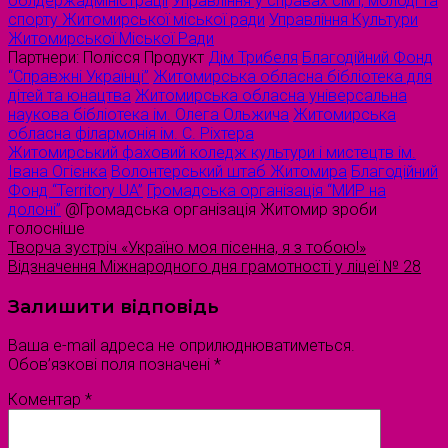
облдержадміністрації
Управління у справах сім’ї, молоді та
спорту Житомирської міської ради
Управління Культури
Житомирської Міської Ради
Партнери: Полісся Продукт
Дім Трибеля
Благодійний Фонд
“Справжні Українці”
Житомирська обласна бібліотека для
дітей та юнацтва
Житомирська обласна універсальна
наукова бібліотека ім. Олега Ольжича
Житомирська
обласна філармонія ім. С. Ріхтера
Житомирський фаховий коледж культури і мистецтв ім.
Івана Огієнка
Волонтерський штаб Житомира
Благодійний
Фонд “Territory UA”
Громадська організація “МИР на
долоні”
@Громадська організація Житомир зроби
голосніше
Творча зустріч «Україно моя пісенна, я з тобою!»
Відзначення Міжнародного дня грамотності у ліцеї № 28
Залишити відповідь
Ваша e-mail адреса не оприлюднюватиметься.
Обов’язкові поля позначені
*
Коментар
*