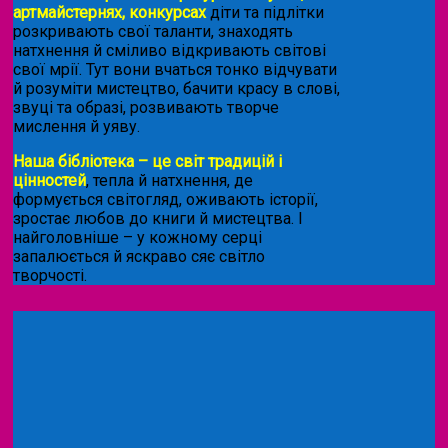
артмайстернях, конкурсах
діти та підлітки
розкривають свої таланти, знаходять
натхнення й сміливо відкривають світові
свої мрії. Тут вони вчаться тонко відчувати
й розуміти мистецтво, бачити красу в слові,
звуці та образі, розвивають творче
мислення й уяву.
Наша бібліотека – це світ традицій і
цінностей
, тепла й натхнення, де
формується світогляд, оживають історії,
зростає любов до книги й мистецтва. І
найголовніше – у кожному серці
запалюється й яскраво сяє світло
творчості.