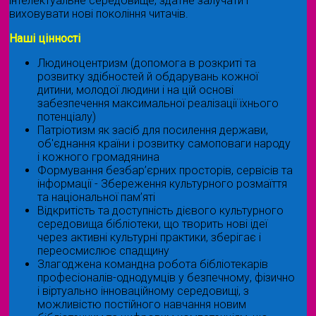
інтелектуальне середовище, здатне залучати і
виховувати нові покоління читачів.
Наші цінності
Людиноцентризм (допомога в розкриті та
розвитку здібностей й обдарувань кожної
дитини, молодої людини і на цій основі
забезпечення максимальної реалізації їхнього
потенціалу)
Патріотизм як засіб для посилення держави,
об'єднання країни і розвитку самоповаги народу
і кожного громадянина
Формування безбар’єрних просторів, сервісів та
інформації - Збереження культурного розмаїття
та національної пам’яті
Відкритість та доступність дієвого культурного
середовища бібліотеки, що творить нові ідеї
через активні культурні практики, зберігає і
переосмислює спадщину
Злагоджена командна робота бібліотекарів
професіоналів-однодумців у безпечному, фізично
і віртуально інноваційному середовищі, з
можливістю постійного навчання новим