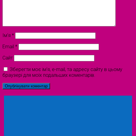
Ім'я
*
Email
*
Сайт
Зберегти моє ім'я, e-mail, та адресу сайту в цьому
браузері для моїх подальших коментарів.