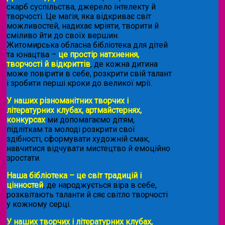
скарб суспільства, джерело інтелекту й
творчості. Це магія, яка відкриває світ
можливостей, надихає мріяти, творити й
сміливо йти до своїх вершин.
Житомирська обласна бібліотека для дітей
та юнацтва –
це простір натхнення,
творчості й відкриттів
, де кожна дитина
може повірити в себе, розкрити свій талант
і зробити перші кроки до великої мрії.
У наших різноманітних творчих і
літературних клубах, артмайстернях,
конкурсах
ми допомагаємо дітям,
підліткам та молоді розкрити свої
здібності, сформувати художній смак,
навчитися відчувати мистецтво й емоційно
зростати.
Наша бібліотека – це світ традицій і
цінностей
, де народжується віра в себе,
розквітають таланти й сяє світло творчості
у кожному серці.
У наших творчих і літературних клубах,