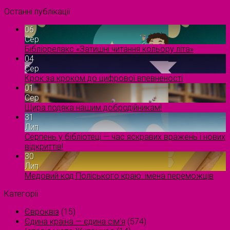
Останні публікації
06
Сер
Бібліорелакс «Затишні читання кольору літа»
04
Сер
Крок за кроком до цифрової впевненості
01
Сер
Щира подяка нашим добродійникам!
31
Лип
Серпень у бібліотеці — час яскравих вражень і нових
відкриттів!
30
Лип
Медовий код Поліського краю: імена переможців
Категорії
Євроквіз
(15)
Єдина країна — єдина сім’я
(574)