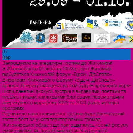
07
Вер
Запрошуємо на літературні гостини до Житомира!
З 29 вересня по 01 жовтня 2023 року в Житомирі
відбудеться Книжковий форум «Відсіч. ДієСлово» .
В програмі Книжкового форуму «Відсіч. ДієСлово»
працює Літературна сцена, на якій будуть проходити ворк-
шопи, панельні дискусії, зустрічі з видавцями, поетами та
письменниками, книжковими блогерами, переможцями
літературного марафону 2022 та 2023 років, музична
програма.
Родзинкою нашої книжкової гостини буде Літературний
гастрофест за участі територіальних громад
Житомирської області що пригощатимуть гостей форуму
смаколиками, які полюбляли українські поети та