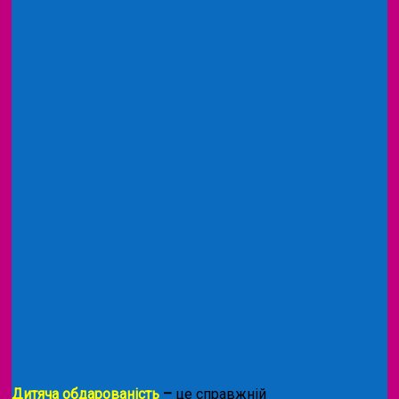
Дитяча обдарованість
–
це справжній