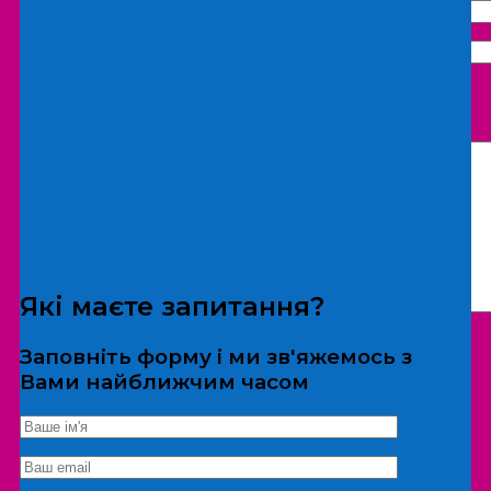
Що бажаєте замовити:
Екскурсія
Локація
Які маєте запитання?
Заповніть форму і ми зв'яжемось з
Вами найближчим часом
*Дані не передаються третім особам
Екскурсія/локація