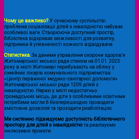
Чому це важливо?
У сучасному суспільстві
проблема соціалізації дітей з інвалідністю набуває
особливої ваги. Створюючи доступний простір,
бібліотека відкриває можливості для розвитку,
підтримки й упевненості кожного відвідувача.
Статистика.
За даними управління охорони здоров’я
Житомирської міської ради станом на 01.01. 2025
року в місті Житомирі перебувають на обліку у
сімейних лікарів комунального підприємства
«Центр первинної медико-санітарної допомоги»
Житомирської міської ради 1209 дітей з
інвалідністю. Наразі у місті недостатньо
громадських місць, де діти з особливими освітніми
потребами могли б безперешкодно проводити
змістовне дозвілля та проходити реабілітацію.
Ми системно підвищуємо доступність бібліотечного
простору для дітей з інвалідністю
та реалізуємо
інклюзивні проекти: