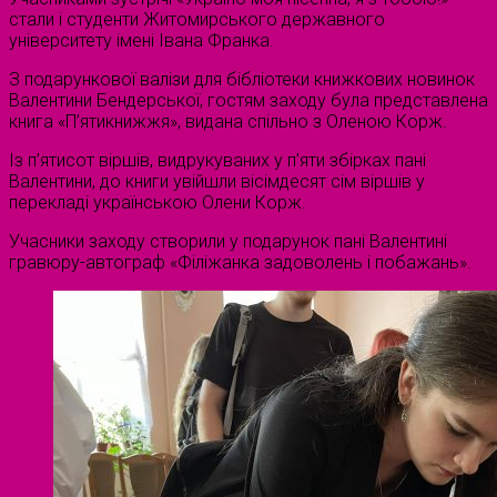
стали і студенти Житомирського державного
університету імені Івана Франка.
З подарункової валізи для бібліотеки книжкових новинок
Валентини Бендерської, гостям заходу була представлена
книга «П’ятикнижжя», видана спільно з Оленою Корж.
Із п’ятисот віршів, видрукуваних у п’яти збірках пані
Валентини, до книги увійшли вісімдесят сім віршів у
перекладі українською Олени Корж.
Учасники заходу створили у подарунок пані Валентині
гравюру-автограф «Філіжанка задоволень і побажань».