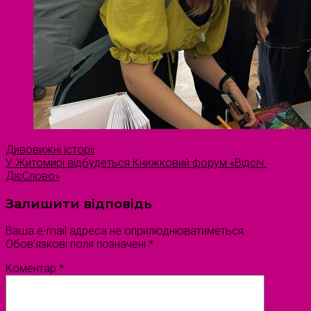
Дивовижні історії
У Житомирі відбудеться Книжковий форум «Відсіч.
ДієСлово»
Залишити відповідь
Ваша e-mail адреса не оприлюднюватиметься.
Обов’язкові поля позначені
*
Коментар
*