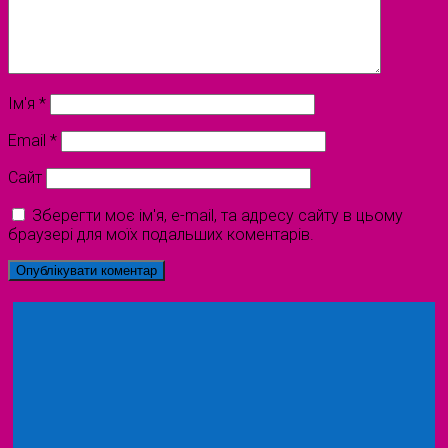
Ім'я
*
Email
*
Сайт
Зберегти моє ім'я, e-mail, та адресу сайту в цьому
браузері для моїх подальших коментарів.