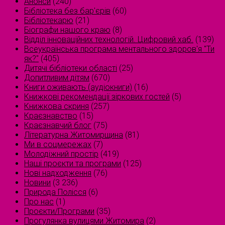
Анонси
(240)
Бібліотека без бар'єрів
(60)
Бібліотекарю
(21)
Біографи нашого краю
(8)
Відділ інноваційних технологій. Цифровий хаб.
(139)
Всеукраїнська програма ментального здоров'я "Ти
як?"
(405)
Дитячі бібліотеки області
(25)
Допитливим дітям
(670)
Книги оживають (аудіокниги)
(16)
Книжкові рекомендації зіркових гостей
(5)
Книжкова скриня
(257)
Краєзнавство
(15)
Краєзнавчий блог
(75)
Літературна Житомирщина
(81)
Ми в соцмережах
(7)
Молодіжний простір
(419)
Наші проєкти та програми
(125)
Нові надходження
(76)
Новини
(3 236)
Природа Полісся
(6)
Про нас
(1)
Проєкти/Програми
(35)
Прогулянка вулицями Житомира
(2)