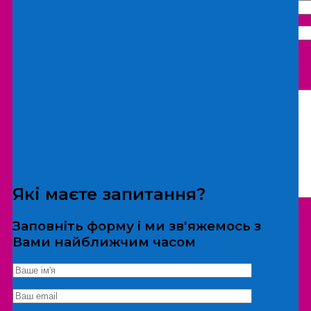
Що бажаєте замовити:
Екскурсія
Локація
Які маєте запитання?
Заповніть форму і ми зв'яжемось з
Вами найближчим часом
*Дані не передаються третім особам
Екскурсія/локація