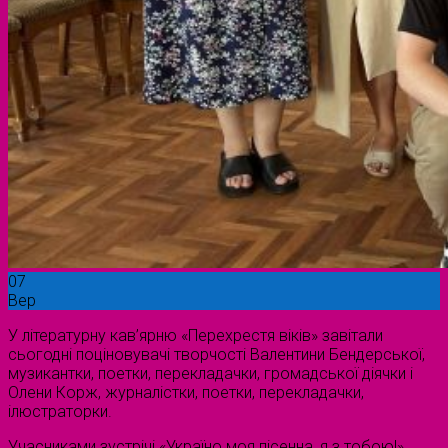
07
Вер
У літературну кав’ярню «Перехрестя віків» завітали
сьогодні поціновувачі творчості Валентини Бендерської,
музикантки, поетки, перекладачки, громадської діячки і
Олени Корж, журналістки, поетки, перекладачки,
ілюстраторки.
Учасниками зустрічі «Україно моя пісенна, я з тобою!»