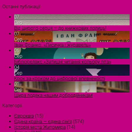
Останні публікації
07
Сер
Від щирого серця — до книжкових полиць!
07
Сер
Іван Франко. «Лисичка і журавель»
06
Сер
Бібліорелакс «Затишні читання кольору літа»
04
Сер
Крок за кроком до цифрової впевненості
01
Сер
Щира подяка нашим добродійникам!
Категорії
Євроквіз
(15)
Єдина країна — єдина сім’я
(574)
Історія міста Житомира
(14)