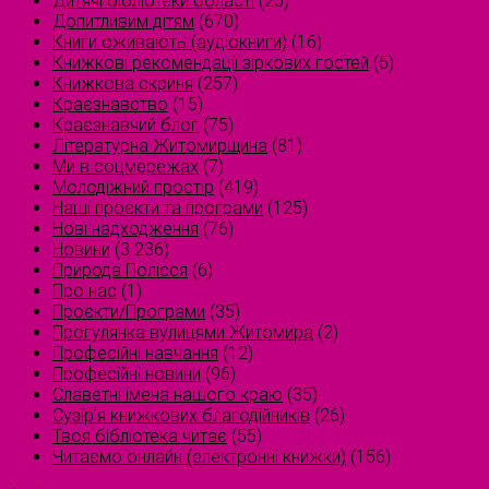
Дитячі бібліотеки області
(25)
Допитливим дітям
(670)
Книги оживають (аудіокниги)
(16)
Книжкові рекомендації зіркових гостей
(5)
Книжкова скриня
(257)
Краєзнавство
(15)
Краєзнавчий блог
(75)
Літературна Житомирщина
(81)
Ми в соцмережах
(7)
Молодіжний простір
(419)
Наші проєкти та програми
(125)
Нові надходження
(76)
Новини
(3 236)
Природа Полісся
(6)
Про нас
(1)
Проєкти/Програми
(35)
Прогулянка вулицями Житомира
(2)
Професійні навчання
(12)
Професійні новини
(96)
Славетні імена нашого краю
(35)
Сузірʼя книжкових благодійників
(26)
Твоя бібліотека читає
(55)
Читаємо онлайн (електронні книжки)
(156)