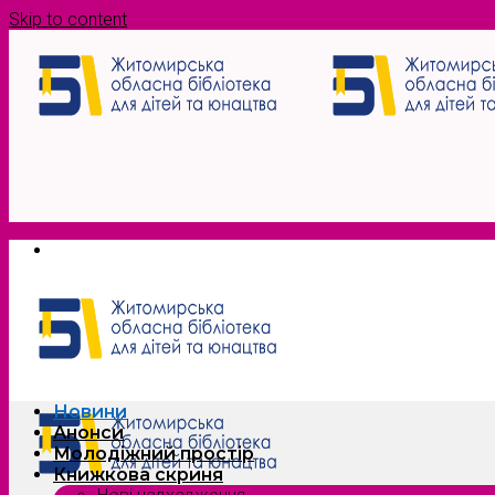
Skip to content
Новини
Анонси
Молодіжний простір
Книжкова скриня