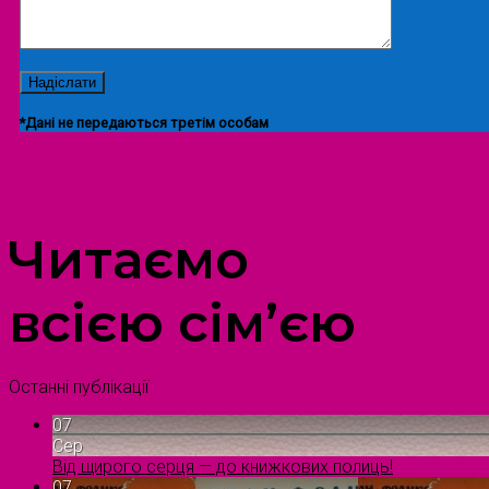
*Дані не передаються третім особам
ПРОСТІР ДОЗВІЛЛЯ ДІТЕЙ ТА ДОРОСЛИХ
Читаємо
всією сім’єю
Останні публікації
07
Сер
Від щирого серця — до книжкових полиць!
07