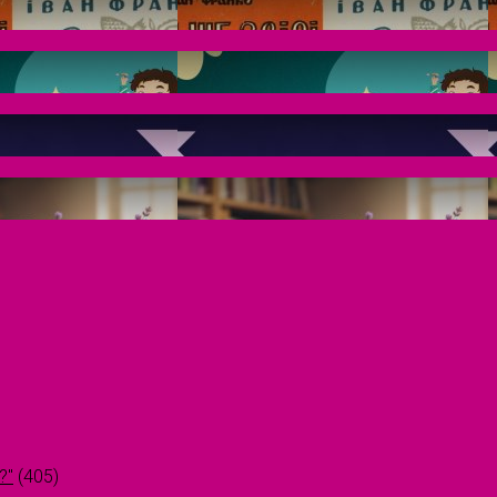
?"
(405)