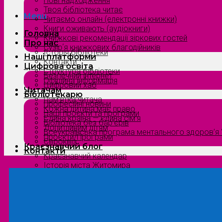
Нові надходження
Твоя бібліотека читає
Menu
Читаємо онлайн (електронні книжки)
Книги оживають (аудіокниги)
Головна
Книжкові рекомендації зіркових гостей
Про нас
Сузірʼя книжкових благодійників
Історія бібліотеки
Наші платформи
Контакти
Цифрова освіта
Структура бібліотеки
Безпечний інтернет
Офіційна інформація
Цифровий хаб
Читачам
Бібліотекарю
Пам’ятка читача
Професійні новини
Кожна дитина має право
Наші проєкти та програми
Єдина країна — єдина сім’я
Бібліотека без бар’єрів
Допитливим дітям
Всеукраїнська програма ментального здоров’я “
Проєкти/Програми
Євроквіз
Краєзнавчий блог
Контакти
Краєзнавчий календар
Історія міста Житомира
Біографи нашого краю
Природа Полісся
Літературна Житомирщина
Славетні імена нашого краю
Menu