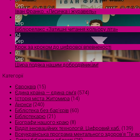
Сер
Іван Франко. «Лисичка і журавель»
06
Сер
Бібліорелакс «Затишні читання кольору літа»
04
Сер
Крок за кроком до цифрової впевненості
01
Сер
Щира подяка нашим добродійникам!
Категорії
Євроквіз
(15)
Єдина країна — єдина сім’я
(574)
Історія міста Житомира
(14)
Анонси
(240)
Бібліотека без бар'єрів
(60)
Бібліотекарю
(21)
Біографи нашого краю
(8)
Відділ інноваційних технологій. Цифровий хаб.
(139)
Всеукраїнська програма ментального здоров'я "Ти як