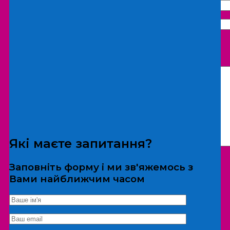
Що бажаєте замовити:
Екскурсія
Локація
Які маєте запитання?
Заповніть форму і ми зв'яжемось з
Вами найближчим часом
*Дані не передаються третім особам
Екскурсія/локація