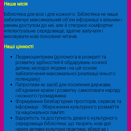
Наша місія
Бібліотека для всіх і для кожного. Бібліотека не лише
забезпечує максимальний об'єм інформації з вільним і
рівним доступом до неї, але й створює комфортне
інтелектуальне середовище, здатне залучати і
виховувати нові покоління читачів.
Наші цінності
Людиноцентризм (допомога в розкриті та
розвитку здібностей й обдарувань кожної
дитини, молодої людини і на цій основі
забезпечення максимальної реалізації їхнього
потенціалу)
Патріотизм як засіб для посилення держави,
об'єднання країни і розвитку самоповаги народу
і кожного громадянина
Формування безбар’єрних просторів, сервісів та
інформації - Збереження культурного розмаїття
та національної пам’яті
Відкритість та доступність дієвого культурного
середовища бібліотеки, що творить нові ідеї
через активні культурні практики, зберігає і