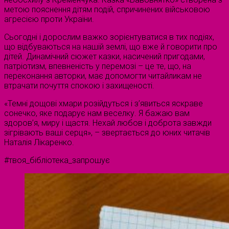
метою пояснення дітям подій, спричинених військовою
агресією проти України.
Сьогодні і дорослим важко зорієнтуватися в тих подіях,
що відбуваються на нашій землі, що вже й говорити про
дітей. Динамічний сюжет казки, насичений пригодами,
патріотизм, впевненість у перемозі – це те, що, на
переконання авторки, має допомогти читайликам не
втрачати почуття спокою і захищеності.
«Темні дощові хмари розійдуться і з’явиться яскраве
сонечко, яке подарує нам веселку. Я бажаю вам
здоров’я, миру і щастя. Нехай любов і доброта завжди
зігрівають ваші серця», – звертається до юних читачів
Наталія Лікаренко.
#твоя_бібліотека_запрошує