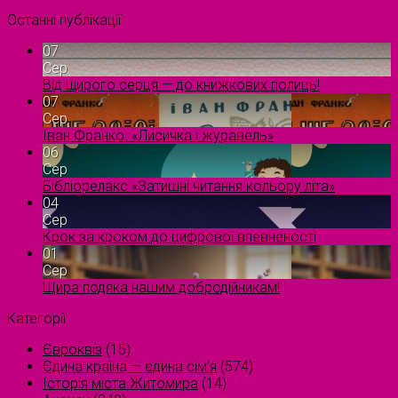
Останні публікації
07
Сер
Від щирого серця — до книжкових полиць!
07
Сер
Іван Франко. «Лисичка і журавель»
06
Сер
Бібліорелакс «Затишні читання кольору літа»
04
Сер
Крок за кроком до цифрової впевненості
01
Сер
Щира подяка нашим добродійникам!
Категорії
Євроквіз
(15)
Єдина країна — єдина сім’я
(574)
Історія міста Житомира
(14)