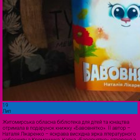
19
Лип
Житомирська обласна бібліотека для дітей та юнацтва
отримала в подарунок книжку «Бавовнятко». ЇЇ автор –
Наталія Лікаренко – яскрава висхідна зірка літературного
небосхилу з Кременчука. Казка «Бавовнятко» створена з