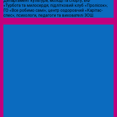
Департамент культури, молоді та спорту; БФ
«Турбота та милосердя; підлітковий клуб «Пролісок»;
ГО «Все робимо самі»; центр оздоровчий «Карітас-
спес»;
психологи, педагоги та вихователі ЗОШ.