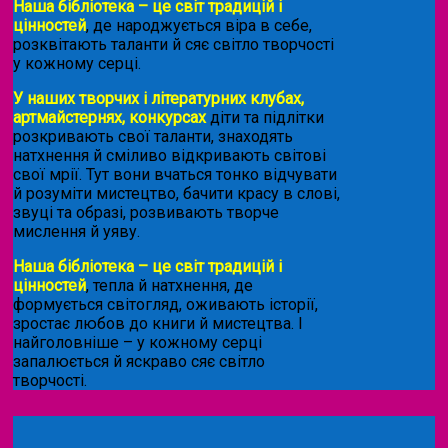
Наша бібліотека – це світ традицій і
цінностей
, де народжується віра в себе,
розквітають таланти й сяє світло творчості
у кожному серці.
У наших творчих і літературних клубах,
артмайстернях, конкурсах
діти та підлітки
розкривають свої таланти, знаходять
натхнення й сміливо відкривають світові
свої мрії. Тут вони вчаться тонко відчувати
й розуміти мистецтво, бачити красу в слові,
звуці та образі, розвивають творче
мислення й уяву.
Наша бібліотека – це світ традицій і
цінностей
, тепла й натхнення, де
формується світогляд, оживають історії,
зростає любов до книги й мистецтва. І
найголовніше – у кожному серці
запалюється й яскраво сяє світло
творчості.