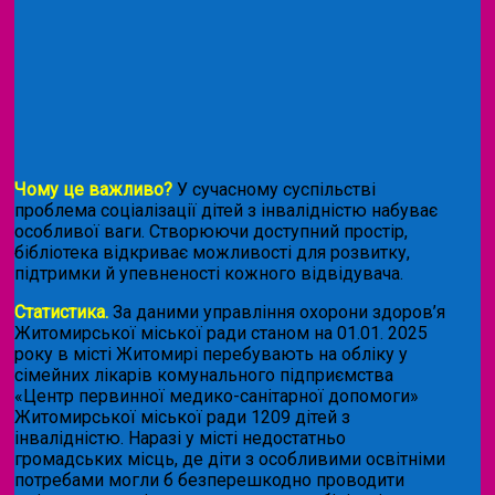
Чому це важливо?
У сучасному суспільстві
проблема соціалізації дітей з інвалідністю набуває
особливої ваги. Створюючи доступний простір,
бібліотека відкриває можливості для розвитку,
підтримки й упевненості кожного відвідувача.
Статистика.
За даними управління охорони здоров’я
Житомирської міської ради станом на 01.01. 2025
року в місті Житомирі перебувають на обліку у
сімейних лікарів комунального підприємства
«Центр первинної медико-санітарної допомоги»
Житомирської міської ради 1209 дітей з
інвалідністю. Наразі у місті недостатньо
громадських місць, де діти з особливими освітніми
потребами могли б безперешкодно проводити