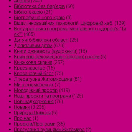
Анонси
(240)
Бібліотека без бар'єрів
(60)
Бібліотекарю
(21)
Біографи нашого краю
(8)
Відділ інноваційних технологій. Цифровий хаб.
(139)
Всеукраїнська програма ментального здоров'я "Ти
як?"
(405)
Дитячі бібліотеки області
(25)
Допитливим дітям
(670)
Книги оживають (аудіокниги)
(16)
Книжкові рекомендації зіркових гостей
(5)
Книжкова скриня
(257)
Краєзнавство
(15)
Краєзнавчий блог
(75)
Літературна Житомирщина
(81)
Ми в соцмережах
(7)
Молодіжний простір
(419)
Наші проєкти та програми
(125)
Нові надходження
(76)
Новини
(3 236)
Природа Полісся
(6)
Про нас
(1)
Проєкти/Програми
(35)
Прогулянка вулицями Житомира
(2)