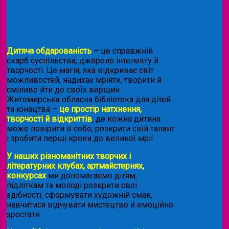
Дитяча обдарованість
–
це справжній
скарб суспільства, джерело інтелекту й
творчості. Це магія, яка відкриває світ
можливостей, надихає мріяти, творити й
сміливо йти до своїх вершин.
Житомирська обласна бібліотека для дітей
та юнацтва –
це простір натхнення,
творчості й відкриттів
, де кожна дитина
може повірити в себе, розкрити свій талант
і зробити перші кроки до великої мрії.
У наших різноманітних творчих і
літературних клубах, артмайстернях,
конкурсах
ми допомагаємо дітям,
підліткам та молоді розкрити свої
здібності, сформувати художній смак,
навчитися відчувати мистецтво й емоційно
зростати.