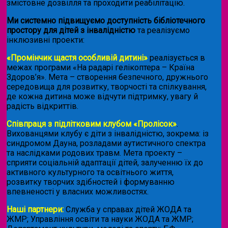
змістовне дозвілля та проходити реабілітацію.
Ми системно підвищуємо доступність бібліотечного
простору для дітей з інвалідністю
та реалізуємо
інклюзивні проекти:
«Промінчик щастя особливій дитині»
реалізується в
межах програми «На радарі гелікоптера – Країна
Здоров’я». Мета – створення безпечного, дружнього
середовища для розвитку, творчості та спілкування,
де кожна дитина може відчути підтримку, увагу й
радість відкриттів.
Співпраця з підлітковим клубом «Пролісок»
.
Вихованцями клубу є діти з інвалідністю, зокрема: із
синдромом Дауна, розладами аутистичного спектра
та наслідками родових травм. Мета проекту –
сприяти соціальній адаптації дітей, залученню їх до
активного культурного та освітнього життя,
розвитку творчих здібностей і формуванню
впевненості у власних можливостях.
Наші партнери:
Служба у справах дітей ЖОДА та
ЖМР; Управління освіти та науки ЖОДА та ЖМР;