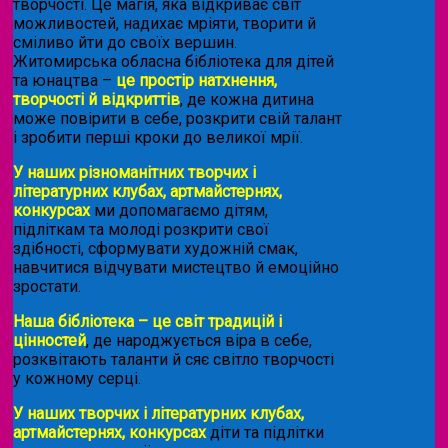
творчості. Це магія, яка відкриває світ
можливостей, надихає мріяти, творити й
сміливо йти до своїх вершин.
Житомирська обласна бібліотека для дітей
та юнацтва –
це простір натхнення,
творчості й відкриттів
, де кожна дитина
може повірити в себе, розкрити свій талант
і зробити перші кроки до великої мрії.
У наших різноманітних творчих і
літературних клубах, артмайстернях,
конкурсах
ми допомагаємо дітям,
підліткам та молоді розкрити свої
здібності, сформувати художній смак,
навчитися відчувати мистецтво й емоційно
зростати.
Наша бібліотека – це світ традицій і
цінностей
, де народжується віра в себе,
розквітають таланти й сяє світло творчості
у кожному серці.
У наших творчих і літературних клубах,
артмайстернях, конкурсах
діти та підлітки