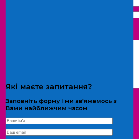
Що бажаєте замовити:
Екскурсія
Локація
Які маєте запитання?
Заповніть форму і ми зв'яжемось з
Вами найближчим часом
*Дані не передаються третім особам
Екскурсія/локація