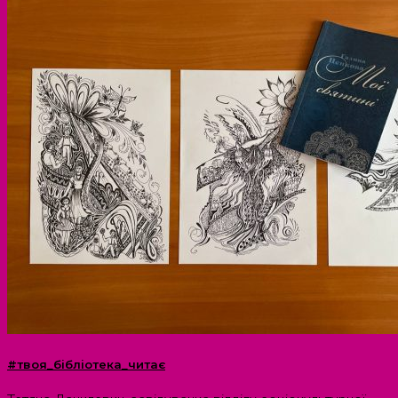
#твоя_бібліотека_читає