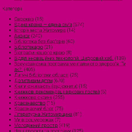
Категорії
Євроквіз
(15)
Єдина країна — єдина сім’я
(574)
Історія міста Житомира
(14)
Анонси
(240)
Бібліотека без бар'єрів
(60)
Бібліотекарю
(21)
Біографи нашого краю
(8)
Відділ інноваційних технологій. Цифровий хаб.
(139)
Всеукраїнська програма ментального здоров'я "Ти
як?"
(405)
Дитячі бібліотеки області
(25)
Допитливим дітям
(670)
Книги оживають (аудіокниги)
(15)
Книжкові рекомендації зіркових гостей
(5)
Книжкова скриня
(255)
Краєзнавство
(15)
Краєзнавчий блог
(75)
Літературна Житомирщина
(81)
Ми в соцмережах
(7)
Молодіжний простір
(419)
Наші проєкти та програми
(125)