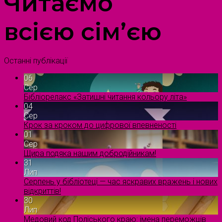
Читаємо
всією сім’єю
Останні публікації
06
Сер
Бібліорелакс «Затишні читання кольору літа»
04
Сер
Крок за кроком до цифрової впевненості
01
Сер
Щира подяка нашим добродійникам!
31
Лип
Серпень у бібліотеці — час яскравих вражень і нових
відкриттів!
30
Лип
Медовий код Поліського краю: імена переможців