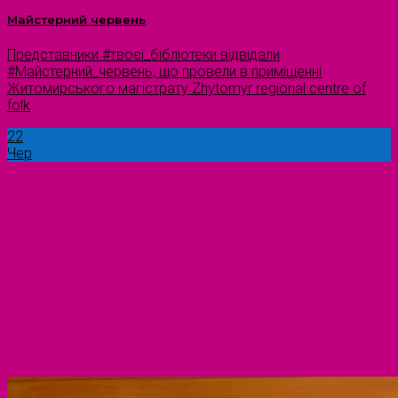
Майстерний червень
Представники #твоєї_бібліотеки відвідали
#Майстерний_червень, що провели в приміщенні
Житомирського магістрату Zhytomyr regional centre of
folk
22
Чер