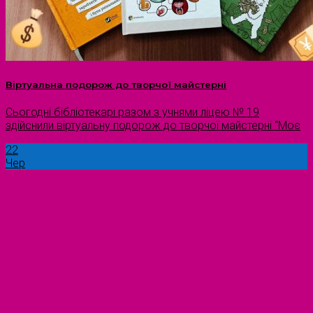
Віртуальна подорож до творчої майстерні
Сьогодні бібліотекарі разом з учнями ліцею № 19
здійснили віртуальну подорож до творчої майстерні “Моє
22
Чер