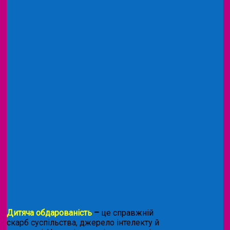
Дитяча обдарованість
–
це справжній
скарб суспільства, джерело інтелекту й