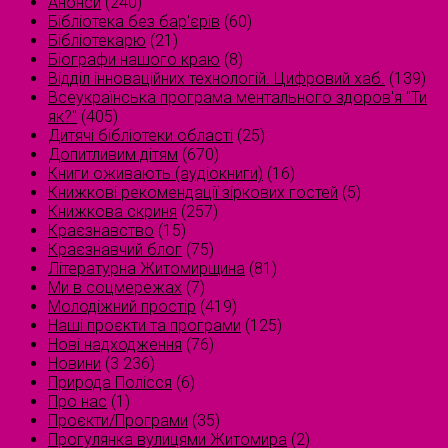
Анонси
(240)
Бібліотека без бар'єрів
(60)
Бібліотекарю
(21)
Біографи нашого краю
(8)
Відділ інноваційних технологій. Цифровий хаб.
(139)
Всеукраїнська програма ментального здоров'я "Ти
як?"
(405)
Дитячі бібліотеки області
(25)
Допитливим дітям
(670)
Книги оживають (аудіокниги)
(16)
Книжкові рекомендації зіркових гостей
(5)
Книжкова скриня
(257)
Краєзнавство
(15)
Краєзнавчий блог
(75)
Літературна Житомирщина
(81)
Ми в соцмережах
(7)
Молодіжний простір
(419)
Наші проєкти та програми
(125)
Нові надходження
(76)
Новини
(3 236)
Природа Полісся
(6)
Про нас
(1)
Проєкти/Програми
(35)
Прогулянка вулицями Житомира
(2)