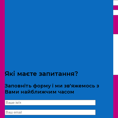
Що бажаєте замовити:
Екскурсія
Локація
Які маєте запитання?
Заповніть форму і ми зв'яжемось з
Вами найближчим часом
*Дані не передаються третім особам
Екскурсія/локація