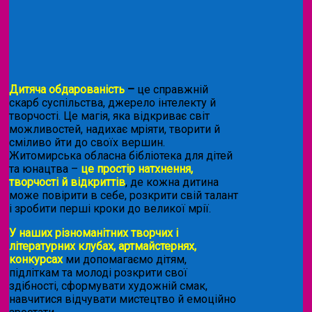
Дитяча обдарованість
–
це справжній
скарб суспільства, джерело інтелекту й
творчості. Це магія, яка відкриває світ
можливостей, надихає мріяти, творити й
сміливо йти до своїх вершин.
Житомирська обласна бібліотека для дітей
та юнацтва –
це простір натхнення,
творчості й відкриттів
, де кожна дитина
може повірити в себе, розкрити свій талант
і зробити перші кроки до великої мрії.
У наших різноманітних творчих і
літературних клубах, артмайстернях,
конкурсах
ми допомагаємо дітям,
підліткам та молоді розкрити свої
здібності, сформувати художній смак,
навчитися відчувати мистецтво й емоційно