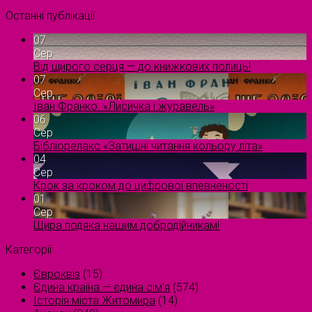
Останні публікації
07
Сер
Від щирого серця — до книжкових полиць!
07
Сер
Іван Франко. «Лисичка і журавель»
06
Сер
Бібліорелакс «Затишні читання кольору літа»
04
Сер
Крок за кроком до цифрової впевненості
01
Сер
Щира подяка нашим добродійникам!
Категорії
Євроквіз
(15)
Єдина країна — єдина сім’я
(574)
Історія міста Житомира
(14)