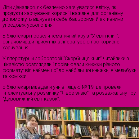
Діти дізналися, як безпечно харчуватися влітку, які
продукти харчування корисні і важливі для організму і
допоможуть відчувати себе бадьорими й активними
упродовж усього дня.
Бібліотекарі провели тематичний круїз “У світі книг”,
ознайомивши присутніх з літературою про корисне
харчування.
У літературній лабораторії “Скарбниця книг” читайлики з
цікавістю розглядали і порівнювали книжки різного
формату: від найменшої до найбільшої книжки, вімельбухи
та комікси.
Бібліотекарі відвідали учнів і ліцею № 19, де провели
інтелектуальну розминку “Я все знаю” та розважальну гру
“Дивовижний світ казок”.