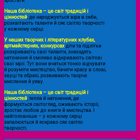
зростати.
Наша бібліотека – це світ традицій і
цінностей
, де народжується віра в себе,
розквітають таланти й сяє світло творчості
у кожному серці.
У наших творчих і літературних клубах,
артмайстернях, конкурсах
діти та підлітки
розкривають свої таланти, знаходять
натхнення й сміливо відкривають світові
свої мрії. Тут вони вчаться тонко відчувати
й розуміти мистецтво, бачити красу в слові,
звуці та образі, розвивають творче
мислення й уяву.
Наша бібліотека – це світ традицій і
цінностей
, тепла й натхнення, де
формується світогляд, оживають історії,
зростає любов до книги й мистецтва. І
найголовніше – у кожному серці
запалюється й яскраво сяє світло
творчості.