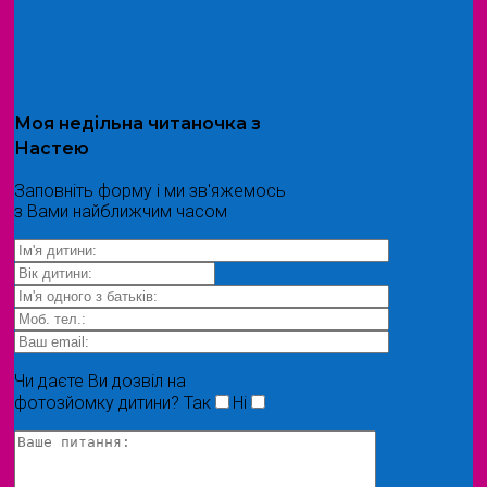
Моя
недільна читаночка
з
Настею
Заповніть форму і ми зв'яжемось
з Вами найближчим часом
Чи даєте Ви дозвіл на
фотозйомку дитини?
Так
Ні