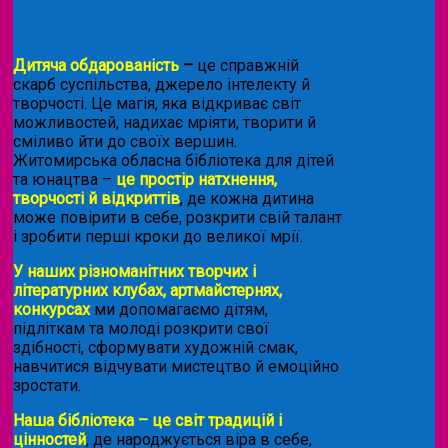
Дитяча обдарованість
–
це справжній
скарб суспільства, джерело інтелекту й
творчості. Це магія, яка відкриває світ
можливостей, надихає мріяти, творити й
сміливо йти до своїх вершин.
Житомирська обласна бібліотека для дітей
та юнацтва –
це простір натхнення,
творчості й відкриттів
, де кожна дитина
може повірити в себе, розкрити свій талант
і зробити перші кроки до великої мрії.
У наших різноманітних творчих і
літературних клубах, артмайстернях,
конкурсах
ми допомагаємо дітям,
підліткам та молоді розкрити свої
здібності, сформувати художній смак,
навчитися відчувати мистецтво й емоційно
зростати.
Наша бібліотека – це світ традицій і
цінностей
, де народжується віра в себе,