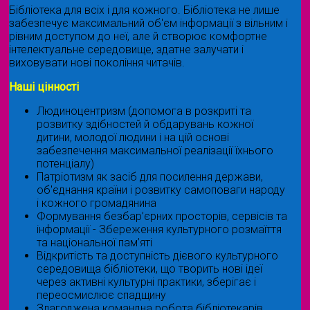
Бібліотека для всіх і для кожного. Бібліотека не лише
забезпечує максимальний об'єм інформації з вільним і
рівним доступом до неї, але й створює комфортне
інтелектуальне середовище, здатне залучати і
виховувати нові покоління читачів.
Наші цінності
Людиноцентризм (допомога в розкриті та
розвитку здібностей й обдарувань кожної
дитини, молодої людини і на цій основі
забезпечення максимальної реалізації їхнього
потенціалу)
Патріотизм як засіб для посилення держави,
об'єднання країни і розвитку самоповаги народу
і кожного громадянина
Формування безбар’єрних просторів, сервісів та
інформації - Збереження культурного розмаїття
та національної пам’яті
Відкритість та доступність дієвого культурного
середовища бібліотеки, що творить нові ідеї
через активні культурні практики, зберігає і
переосмислює спадщину
Злагоджена командна робота бібліотекарів