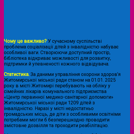
Чому це важливо?
У сучасному суспільстві
проблема соціалізації дітей з інвалідністю набуває
особливої ваги. Створюючи доступний простір,
бібліотека відкриває можливості для розвитку,
підтримки й упевненості кожного відвідувача.
Статистика.
За даними управління охорони здоров’я
Житомирської міської ради станом на 01.01. 2025
року в місті Житомирі перебувають на обліку у
сімейних лікарів комунального підприємства
«Центр первинної медико-санітарної допомоги»
Житомирської міської ради 1209 дітей з
інвалідністю. Наразі у місті недостатньо
громадських місць, де діти з особливими освітніми
потребами могли б безперешкодно проводити
змістовне дозвілля та проходити реабілітацію.