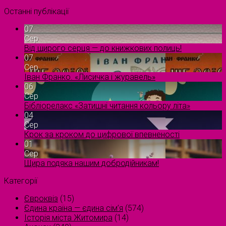
Останні публікації
07
Сер
Від щирого серця — до книжкових полиць!
07
Сер
Іван Франко. «Лисичка і журавель»
06
Сер
Бібліорелакс «Затишні читання кольору літа»
04
Сер
Крок за кроком до цифрової впевненості
01
Сер
Щира подяка нашим добродійникам!
Категорії
Євроквіз
(15)
Єдина країна — єдина сім’я
(574)
Історія міста Житомира
(14)