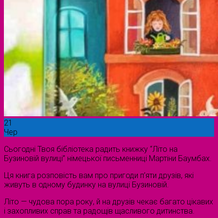
21
Чер
Сьогодні Твоя бібліотека радить книжку “Літо на
Бузиновій вулиці” німецької письменниці Мартіни Баумбах.
Ця книга розповість вам про пригоди п’яти друзів, які
живуть в одному будинку на вулиці Бузиновій.
Літо — чудова пора року, й на друзів чекає багато цікавих
і захопливих справ та радощів щасливого дитинства.