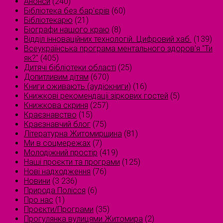
Анонси
(240)
Бібліотека без бар'єрів
(60)
Бібліотекарю
(21)
Біографи нашого краю
(8)
Відділ інноваційних технологій. Цифровий хаб.
(139)
Всеукраїнська програма ментального здоров'я "Ти
як?"
(405)
Дитячі бібліотеки області
(25)
Допитливим дітям
(670)
Книги оживають (аудіокниги)
(16)
Книжкові рекомендації зіркових гостей
(5)
Книжкова скриня
(257)
Краєзнавство
(15)
Краєзнавчий блог
(75)
Літературна Житомирщина
(81)
Ми в соцмережах
(7)
Молодіжний простір
(419)
Наші проєкти та програми
(125)
Нові надходження
(76)
Новини
(3 236)
Природа Полісся
(6)
Про нас
(1)
Проєкти/Програми
(35)
Прогулянка вулицями Житомира
(2)