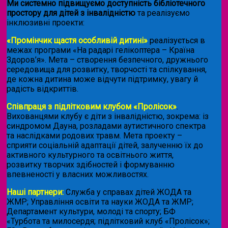
Ми системно підвищуємо доступність бібліотечного
простору для дітей з інвалідністю
та реалізуємо
інклюзивні проекти:
«Промінчик щастя особливій дитині»
реалізується в
межах програми «На радарі гелікоптера – Країна
Здоров’я». Мета – створення безпечного, дружнього
середовища для розвитку, творчості та спілкування,
де кожна дитина може відчути підтримку, увагу й
радість відкриттів.
Співпраця з підлітковим клубом «Пролісок»
.
Вихованцями клубу є діти з інвалідністю, зокрема: із
синдромом Дауна, розладами аутистичного спектра
та наслідками родових травм. Мета проекту –
сприяти соціальній адаптації дітей, залученню їх до
активного культурного та освітнього життя,
розвитку творчих здібностей і формуванню
впевненості у власних можливостях.
Наші партнери:
Служба у справах дітей ЖОДА та
ЖМР; Управління освіти та науки ЖОДА та ЖМР;
Департамент культури, молоді та спорту; БФ
«Турбота та милосердя; підлітковий клуб «Пролісок»;