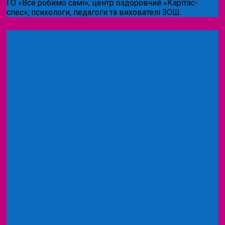
ГО «Все робимо самі»; центр оздоровчий «Карітас-
спес»;
психологи, педагоги та вихователі ЗОШ.