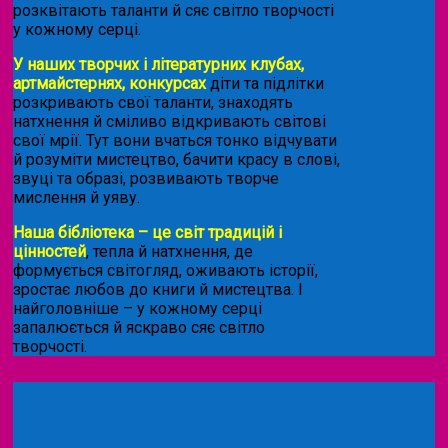
розквітають таланти й сяє світло творчості
у кожному серці.
У наших творчих і літературних клубах,
артмайстернях, конкурсах
діти та підлітки
розкривають свої таланти, знаходять
натхнення й сміливо відкривають світові
свої мрії. Тут вони вчаться тонко відчувати
й розуміти мистецтво, бачити красу в слові,
звуці та образі, розвивають творче
мислення й уяву.
Наша бібліотека – це світ традицій і
цінностей
, тепла й натхнення, де
формується світогляд, оживають історії,
зростає любов до книги й мистецтва. І
найголовніше – у кожному серці
запалюється й яскраво сяє світло
творчості.