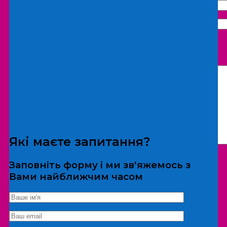
Що бажаєте замовити:
Екскурсія
Локація
Які маєте запитання?
Заповніть форму і ми зв'яжемось з
Вами найближчим часом
*Дані не передаються третім особам
Екскурсія/локація