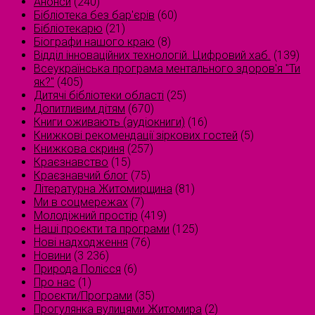
Анонси
(240)
Бібліотека без бар'єрів
(60)
Бібліотекарю
(21)
Біографи нашого краю
(8)
Відділ інноваційних технологій. Цифровий хаб.
(139)
Всеукраїнська програма ментального здоров'я "Ти
як?"
(405)
Дитячі бібліотеки області
(25)
Допитливим дітям
(670)
Книги оживають (аудіокниги)
(16)
Книжкові рекомендації зіркових гостей
(5)
Книжкова скриня
(257)
Краєзнавство
(15)
Краєзнавчий блог
(75)
Літературна Житомирщина
(81)
Ми в соцмережах
(7)
Молодіжний простір
(419)
Наші проєкти та програми
(125)
Нові надходження
(76)
Новини
(3 236)
Природа Полісся
(6)
Про нас
(1)
Проєкти/Програми
(35)
Прогулянка вулицями Житомира
(2)