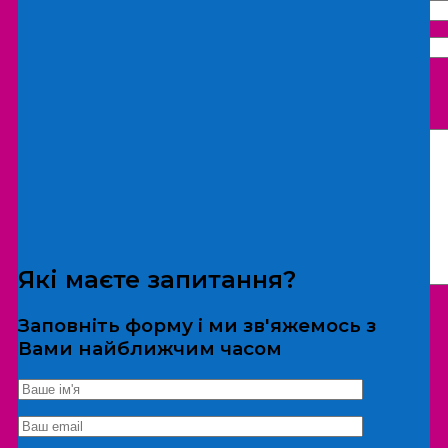
Що бажаєте замовити:
Екскурсія
Локація
Які маєте запитання?
Заповніть форму і ми зв'яжемось з
Вами найближчим часом
*Дані не передаються третім особам
Екскурсія/локація