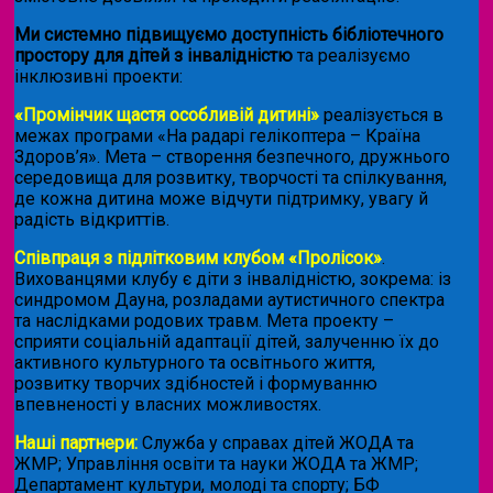
Ми системно підвищуємо доступність бібліотечного
простору для дітей з інвалідністю
та реалізуємо
інклюзивні проекти:
«Промінчик щастя особливій дитині»
реалізується в
межах програми «На радарі гелікоптера – Країна
Здоров’я». Мета – створення безпечного, дружнього
середовища для розвитку, творчості та спілкування,
де кожна дитина може відчути підтримку, увагу й
радість відкриттів.
Співпраця з підлітковим клубом «Пролісок»
.
Вихованцями клубу є діти з інвалідністю, зокрема: із
синдромом Дауна, розладами аутистичного спектра
та наслідками родових травм. Мета проекту –
сприяти соціальній адаптації дітей, залученню їх до
активного культурного та освітнього життя,
розвитку творчих здібностей і формуванню
впевненості у власних можливостях.
Наші партнери:
Служба у справах дітей ЖОДА та
ЖМР; Управління освіти та науки ЖОДА та ЖМР;
Департамент культури, молоді та спорту; БФ