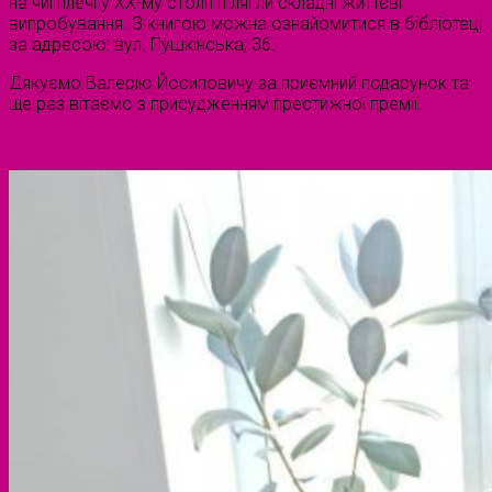
на чиї плечі у ХХ-му столітті лягли складні життєві
випробування. З книгою можна ознайомитися в бібліотеці
за адресою: вул. Пушкінська, 36.
Дякуємо Валерію Йосиповичу за приємний подарунок та
ще раз вітаємо з присудженням престижної премії.