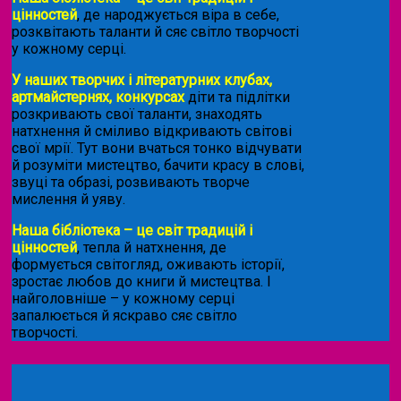
цінностей
, де народжується віра в себе,
розквітають таланти й сяє світло творчості
у кожному серці.
У наших творчих і літературних клубах,
артмайстернях, конкурсах
діти та підлітки
розкривають свої таланти, знаходять
натхнення й сміливо відкривають світові
свої мрії. Тут вони вчаться тонко відчувати
й розуміти мистецтво, бачити красу в слові,
звуці та образі, розвивають творче
мислення й уяву.
Наша бібліотека – це світ традицій і
цінностей
, тепла й натхнення, де
формується світогляд, оживають історії,
зростає любов до книги й мистецтва. І
найголовніше – у кожному серці
запалюється й яскраво сяє світло
творчості.