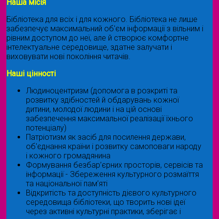
Наша місія
Бібліотека для всіх і для кожного. Бібліотека не лише
забезпечує максимальний об'єм інформації з вільним і
рівним доступом до неї, але й створює комфортне
інтелектуальне середовище, здатне залучати і
виховувати нові покоління читачів.
Наші цінності
Людиноцентризм (допомога в розкриті та
розвитку здібностей й обдарувань кожної
дитини, молодої людини і на цій основі
забезпечення максимальної реалізації їхнього
потенціалу)
Патріотизм як засіб для посилення держави,
об'єднання країни і розвитку самоповаги народу
і кожного громадянина
Формування безбар’єрних просторів, сервісів та
інформації - Збереження культурного розмаїття
та національної пам’яті
Відкритість та доступність дієвого культурного
середовища бібліотеки, що творить нові ідеї
через активні культурні практики, зберігає і