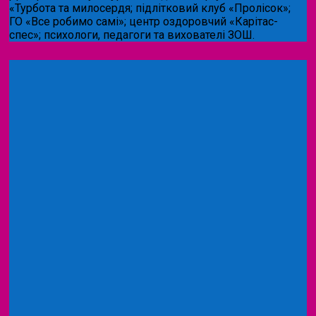
«Турбота та милосердя; підлітковий клуб «Пролісок»;
ГО «Все робимо самі»; центр оздоровчий «Карітас-
спес»;
психологи, педагоги та вихователі ЗОШ.