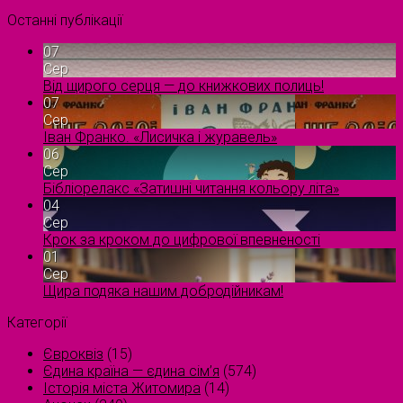
Останні публікації
07
Сер
Від щирого серця — до книжкових полиць!
07
Сер
Іван Франко. «Лисичка і журавель»
06
Сер
Бібліорелакс «Затишні читання кольору літа»
04
Сер
Крок за кроком до цифрової впевненості
01
Сер
Щира подяка нашим добродійникам!
Категорії
Євроквіз
(15)
Єдина країна — єдина сім’я
(574)
Історія міста Житомира
(14)