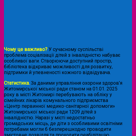
Чому це важливо?
У сучасному суспільстві
проблема соціалізації дітей з інвалідністю набуває
особливої ваги. Створюючи доступний простір,
бібліотека відкриває можливості для розвитку,
підтримки й упевненості кожного відвідувача.
Статистика.
За даними управління охорони здоров’я
Житомирської міської ради станом на 01.01. 2025
року в місті Житомирі перебувають на обліку у
сімейних лікарів комунального підприємства
«Центр первинної медико-санітарної допомоги»
Житомирської міської ради 1209 дітей з
інвалідністю. Наразі у місті недостатньо
громадських місць, де діти з особливими освітніми
потребами могли б безперешкодно проводити
змістовне дозвілля та проходити реабілітацію.