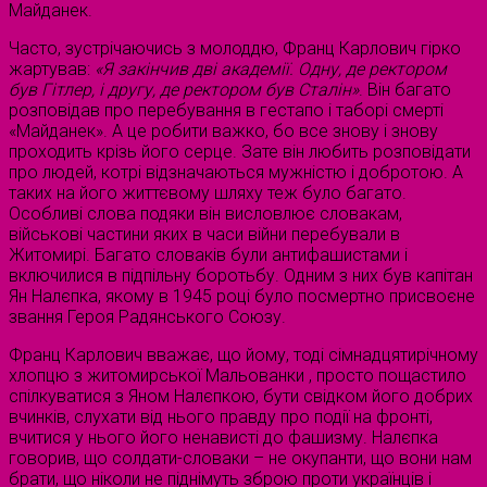
Майданек.
Часто, зустрічаючись з молоддю, Франц Карлович гірко
жартував:
«
Я
закінчив
дві
академії
.
Одну
,
де
ректором
був
Гітлер
,
і
другу
,
де
ректором
був
Сталін
»
. Він багато
розповідав про перебування в гестапо і таборі смерті
«Майданек». А це робити важко, бо все знову і знову
проходить крізь його серце. Зате він любить розповідати
про людей, котрі відзначаються мужністю і добротою. А
таких на його життєвому шляху теж було багато.
Особливі слова подяки він висловлює словакам,
військові частини яких в часи війни перебували в
Житомирі. Багато словаків були антифашистами і
включилися в підпільну боротьбу. Одним з них був капітан
Ян Налєпка, якому в 1945 році було посмертно присвоєне
звання Героя Радянського Союзу.
Франц Карлович вважає, що йому, тоді сімнадцятирічному
хлопцю з житомирської Мальованки , просто пощастило
спілкуватися з Яном Налєпкою, бути свідком його добрих
вчинків, слухати від нього правду про події на фронті,
вчитися у нього його ненависті до фашизму. Налєпка
говорив, що солдати-словаки – не окупанти, що вони нам
брати, що ніколи не піднімуть зброю проти українців і