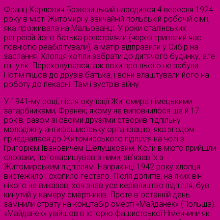
Франц Карлович Бржезицький народився 4 вересня 1924
року в місті Житомирі у звичайній польській робочій сім’ї,
яка проживала на Мальованці. У роки сталінських
репресій його батька розстріляли (через тривалий час
повністю реабілітували), а матір відправили у Сибір на
заслання. Хлопця хотіли забрати до дитячого будинку, але
він утік. Переховувався, аж поки про нього не забули.
Потім пішов до друзів батька, і вони влаштували його на
роботу до пекарні. Там і зустрів війну.
У 1941-му році, після окупації Житомира німецькими
загарбниками, Франек, якому не виповнилося ще й 17
років, разом зі своїми друзями створив підпільну
молодіжну антифашистську організацію, яка згодом
приєдналася до Житомирського підпілля на чолі з
Григорієм Івановичем Шелушковим. Коли в місто прийшли
словаки, потоваришував з ними, зв’язав їх з
Житомирським підпіллям. Наприкінці 1942 року хлопця
вистежило і схопило гестапо. Після допитів, на яких він
нікого не виказав, хоч знав усе керівництво підпілля, був
кинутий у камеру смертників. Проте в останній день
замінили страту на концтабір смерті «Майданек» (Польща).
«Майданек» увійшов в історію фашистської Німеччини як