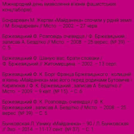
Міжнародний день визволення в’язнів фашистських
концтаборів).
Бондаревич М. Жертви «Майданека» спочили у рідній землі
/ М. Бондаревич // Місто. – 2002. – 27 черв.
Бржезицький Ф. Розповідь очевидця / Ф. Бржезицький ;
записав А. Бездітко // Місто. – 2008. – 25 верес. (№ 39). –
С. 5.
Бржезицький Ф. Шаную вас, брати-словаки /
Ф. Бржезицький // Житомирщина. – 2002. – 13 серп.
Бржезицький Ф. К. Борг Франца Бржезицького : колишній
в’язень «Майданека» має його перед родинами Бутовичів і
Кирилюків / Ф. К. Бржезицький ; записав А. Бездітко //
Місто. – 2009. – 9 квіт. (№ 15). – С. 6.
Бржезицький Ф. К. Розповідь очевидця / Ф. К.
Бржезицький ; записав А. Бездітко // Місто. – 2008. – 25
верес. (№ 39). – С. 5.
Бычковская Л. Узнику «Майданека» – 90 / Л. Бычковская
// Эхо. – 2014. – 11-17 сент. (№ 37). – С. 1.