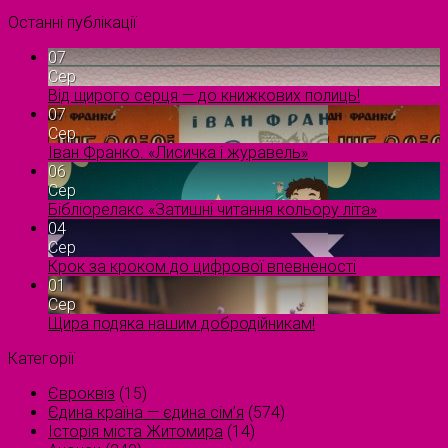
Останні публікації
07
Сер
Від щирого серця — до книжкових полиць!
07
Сер
Іван Франко. «Лисичка і журавель»
06
Сер
Бібліорелакс «Затишні читання кольору літа»
04
Сер
Крок за кроком до цифрової впевненості
01
Сер
Щира подяка нашим добродійникам!
Категорії
Євроквіз
(15)
Єдина країна — єдина сім’я
(574)
Історія міста Житомира
(14)