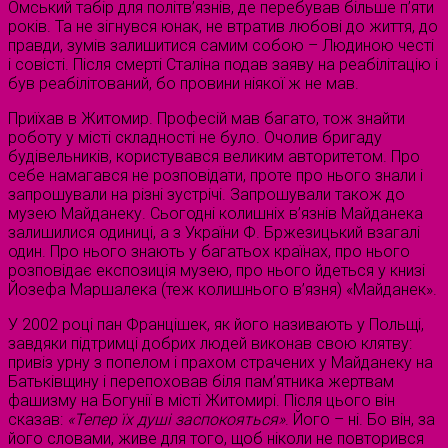
Омський табір для політв’язнів, де перебував більше п’яти
років. Та не зігнувся юнак, не втратив любові до життя, до
правди, зумів залишитися самим собою – Людиною честі
і совісті. Після смерті Сталіна подав заяву на реабілітацію і
був реабілітований, бо провини ніякої ж не мав.
Приїхав в Житомир. Професій мав багато, тож знайти
роботу у місті складності не було. Очолив бригаду
будівельників, користувався великим авторитетом. Про
себе намагався не розповідати, проте про нього знали і
запрошували на різні зустрічі. Запрошували також до
музею Майданеку. Сьогодні колишніх в’язнів Майданека
залишилися одиниці, а з України Ф. Бржезицький взагалі
один. Про нього знають у багатьох країнах, про нього
розповідає експозиція музею, про нього йдеться у книзі
Йозефа Маршалека (теж колишнього в’язня) «Майданек».
У 2002 році пан Францішек, як його називають у Польщі,
завдяки підтримці добрих людей виконав свою клятву:
привіз урну з попелом і прахом страчених у Майданеку на
Батьківщину і перепоховав біля пам’ятника жертвам
фашизму на Богунії в місті Житомирі. Після цього він
сказав:
«
Тепер
їх
душі
заспокояться
»
. Його – ні. Бо він, за
його словами, живе для того, щоб ніколи не повторився