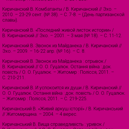
Киричанский В. Комбатанты / В. Киричанский // Эхо. –
2010. – 23-29 сент. (№ 38). – С. 7-8. – (День партизанской
славы).
Киричанский В. «Последний живой листок истории» /
В. Киричанский // Эхо. – 2001. – 3 мая (№ 18). – С. 11-12.
Киричанский В. Звонок из Майданека / В. Киричанский //
Эхо. – 2009. – 16-22 апр. (№ 16). – С. 8.
Киричанский В. Звонок из Майданека : отрывок /
В. Киричанский // О. О. Гуцалюк. Остання війна : док.
повість / О. О. Гуцалюк. – Житомир : Полісся, 2011. –
С. 210-211.
Киричанский В. И успокоится их души / В. Киричанский //
О. О. Гуцалюк. Остання війна : док. повість / О. О. Гуцалюк.
– Житомир : Полісся, 2011. – С. 219-225.
Киричанський В. «Живий аркуш історії» / В. Киричанський
// Житомирщина. – 2004. – 4 верес.
Киричанський В. Вища справедливість : уривок /