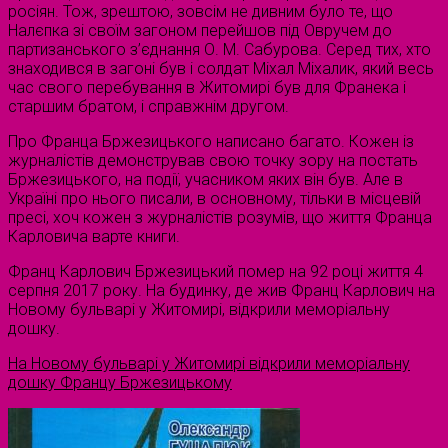
росіян. Тож, зрештою, зовсім не дивним було те, що
Налєпка зі своїм загоном перейшов під Овручем до
партизанського з’єднання О. М. Сабурова. Серед тих, хто
знаходився в загоні був і солдат Міхал Міхалик, який весь
час свого перебування в Житомирі був для Франека і
старшим братом, і справжнім другом.
Про Франца Бржезицького написано багато. Кожен із
журналістів демонстрував свою точку зору на постать
Бржезицького, на події, учасником яких він був. Але в
Україні про нього писали, в основному, тільки в місцевій
пресі, хоч кожен з журналістів розумів, що життя Франца
Карловича варте книги.
Франц Карлович Бржезицький помер на 92 році життя 4
серпня 2017 року. На будинку, де жив Франц Карлович на
Новому бульварі у Житомирі, відкрили меморіальну
дошку.
На Новому бульварі у Житомирі відкрили меморіальну
дошку Францу Бржезицькому