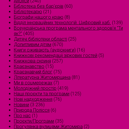
Анонси
(240)
Бібліотека без бар'єрів
(60)
Бібліотекарю
(21)
Біографи нашого краю
(8)
Відділ інноваційних технологій. Цифровий хаб.
(139)
Всеукраїнська програма ментального здоров'я "Ти
як?"
(405)
Дитячі бібліотеки області
(25)
Допитливим дітям
(670)
Книги оживають (аудіокниги)
(16)
Книжкові рекомендації зіркових гостей
(5)
Книжкова скриня
(257)
Краєзнавство
(15)
Краєзнавчий блог
(75)
Літературна Житомирщина
(81)
Ми в соцмережах
(7)
Молодіжний простір
(419)
Наші проєкти та програми
(125)
Нові надходження
(76)
Новини
(3 236)
Природа Полісся
(6)
Про нас
(1)
Проєкти/Програми
(35)
Прогулянка вулицями Житомира
(2)