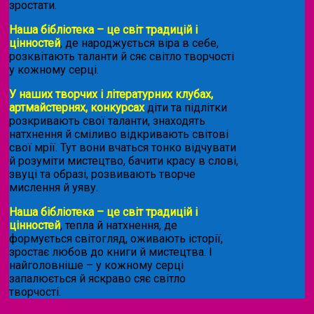
зростати.
Наша бібліотека – це світ традицій і
цінностей
, де народжується віра в себе,
розквітають таланти й сяє світло творчості
у кожному серці.
У наших творчих і літературних клубах,
артмайстернях, конкурсах
діти та підлітки
розкривають свої таланти, знаходять
натхнення й сміливо відкривають світові
свої мрії. Тут вони вчаться тонко відчувати
й розуміти мистецтво, бачити красу в слові,
звуці та образі, розвивають творче
мислення й уяву.
Наша бібліотека – це світ традицій і
цінностей
, тепла й натхнення, де
формується світогляд, оживають історії,
зростає любов до книги й мистецтва. І
найголовніше – у кожному серці
запалюється й яскраво сяє світло
творчості.