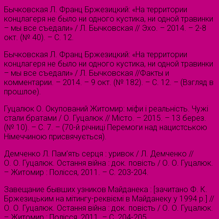
Бычковская Л. Франц Бржезицкий: «На территории
концлагеря не было ни одного кустика, ни одной травинки
– мы все съедали» / Л. Бычковская // Эхо. – 2014. – 2-8
окт. (№ 40). – С. 12.
Бычковская Л. Франц Бржезицкий: «На территории
концлагеря не было ни одного кустика, ни одной травинки
– мы все съедали» / Л. Бычковская //Факты и
комментарии. – 2014. – 9 окт. (№ 182). – С. 12. – (Взгляд в
прошлое).
Гуцалюк О. Окупований Житомир: міфи і реальність. Чужі
стали братами / О. Гуцалюк // Місто. – 2015. – 13 берез.
(№ 10). – С. 7. – (70-й річниці Перемоги над нацистською
Німеччиною присвячується).
Демченко Л. Пам’ять серця : уривок / Л. Демченко //
О. О. Гуцалюк. Остання війна : док. повість / О. О. Гуцалюк.
– Житомир : Полісся, 2011. – С. 203-204.
Завещание бывших узников Майданека : [зачитано Ф. К.
Бржезицьким на мітингу-реквіємі в Майданеку у 1994 р.] //
О. О. Гуцалюк. Остання війна : док. повість / О. О. Гуцалюк.
– Житомир : Полісся, 2011. – С. 204-205.