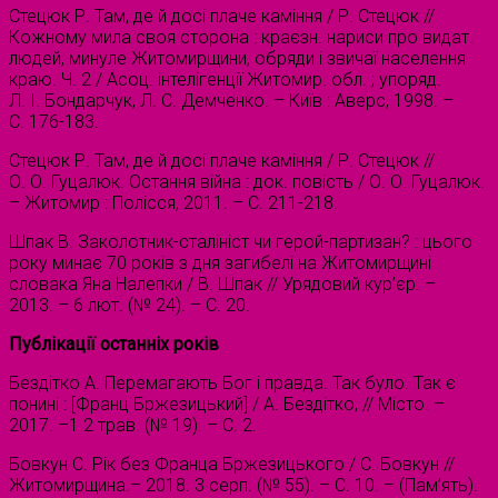
Стецюк Р. Там, де й досі плаче каміння / Р. Стецюк //
Кожному мила своя сторона : краєзн. нариси про видат.
людей, минуле Житомирщини, обряди і звичаї населення
краю. Ч. 2 / Асоц. інтелігенції Житомир. обл. ; упоряд.
Л. І. Бондарчук, Л. С. Демченко. – Київ : Аверс, 1998. –
С. 176-183.
Стецюк Р. Там, де й досі плаче каміння / Р. Стецюк //
О. О. Гуцалюк. Остання війна : док. повість / О. О. Гуцалюк.
– Житомир : Полісся, 2011. – С. 211-218.
Шпак В. Заколотник-сталініст чи герой-партизан? : цього
року минає 70 років з дня загибелі на Житомирщині
словака Яна Налепки / В. Шпак // Урядовий кур’єр. –
2013. – 6 лют. (№ 24). – С. 20.
Публікації останніх років
Бездітко А. Перемагають Бог і правда. Так було. Так є
понині : [Франц Бржезицький] / А. Бездітко, // Місто. –
2017. –1 2 трав. (№ 19). – С. 2.
Бовкун С. Рік без Франца Бржезицького / С. Бовкун //
Житомирщина.– 2018. 3 серп. (№ 55). – С. 10. – (Пам’ять).