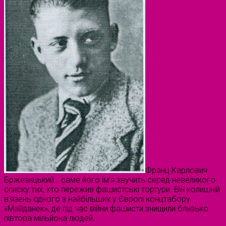
Франц Карлович
Бржезицький… саме його ім’я звучить серед невеликого
списку тих, хто пережив фашистські тортури. Він колишній
в’язень одного з найбільших у Європі концтабору
«Майданек», де під час війни фашисти знищили близько
півтора мільйона людей.