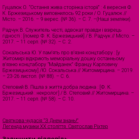
Гуцалюк О. “Остання жива сторінка історії” : 4 вересня Ф.
К. Бржезицькому виповнилось 92 роки / О. Гуцалюк //
Місто. – 2016. – 9 верес. (№ 36). – С. 7. –(Наші земляки).
Радчук В. Служитель честі, адвокат правди і взірець
гідності : [помер Ф. К. Бржезицький] / В. Радчук // Місто. –
2017. – 11 серп. (№ 32). – С. 2.
Сокальська Ю. У пам’ять про в’язня концтабору : [у
Житомирі відкриють меморіальну дошку останньому
в’язню концтабору “Майданек” Францу Карловичу
Бржезицькому] /Ю. Сокальська // Житомирщина. – 2019.
– 23-26 листоп. (№ 88). – С. 6.
Степовий В. Пішла з життя добра людина : [Ф. К.
Бржезицький : некролог] / В. Степовий // Житомирщина. –
2017. – 11 серп. (№ 58). – С. 10.
Святкова чудасія “З Днем знань!”
Легенда музики XX століття. Святослав Ріхтер
Залишити відповідь