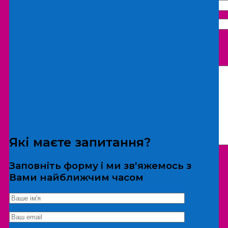
Що бажаєте замовити:
Екскурсія
Локація
Які маєте запитання?
Заповніть форму і ми зв'яжемось з
Вами найближчим часом
*Дані не передаються третім особам
Екскурсія/локація