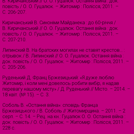
В. Киричанський // О. О. Гуцалюк. Остання війна : док.
повість / О. О. Гуцалюк. – Житомир : Полісся, 2011. –
С. 206-207.
Киричанський В. Синоніми Майданека : до 60-річчя /
В. Киричанський // О. О. Гуцалюк. Остання війна : док.
повість / О. О. Гуцалюк. – Житомир : Полісся, 2011. –
С. 207-210.
Липинский В. На братских могилах не ставят крестов… :
отрывок / В. Липинский // О. О. Гуцалюк. Остання війна :
док. повість / О. О. Гуцалюк. – Житомир : Полісся, 2011. –
С. 205-206.
Руденький Д. Франц Бржезицький: «Я дуже люблю
Житомир, і коли мені довелось робити вибір, я надав
перевагу нашому місту» / Д. Руденький // Місто. – 2014. –
18 квіт. (№ 15). – С. 3.
Соболь В. «Остання війна»: сповідь Франца
Бржезицького / В. Соболь // Житомирщина. – 2011. – 2
серп. – С. 14. – Рец. на кн.: Гуцалюк О. О. Остання війна :
док. повість / О. О. Гуцалюк. – Житомир : Полісся, 2011. –
228 с.