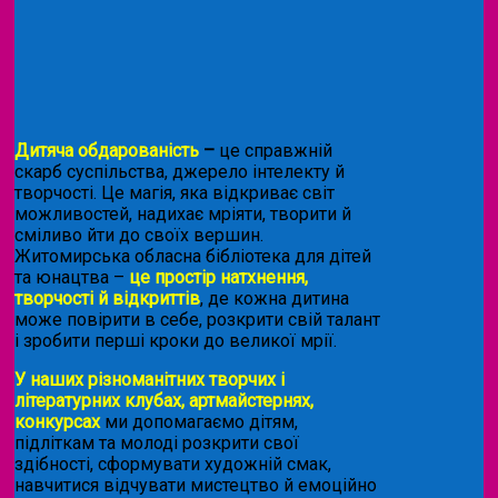
Дитяча обдарованість
–
це справжній
скарб суспільства, джерело інтелекту й
творчості. Це магія, яка відкриває світ
можливостей, надихає мріяти, творити й
сміливо йти до своїх вершин.
Житомирська обласна бібліотека для дітей
та юнацтва –
це простір натхнення,
творчості й відкриттів
, де кожна дитина
може повірити в себе, розкрити свій талант
і зробити перші кроки до великої мрії.
У наших різноманітних творчих і
літературних клубах, артмайстернях,
конкурсах
ми допомагаємо дітям,
підліткам та молоді розкрити свої
здібності, сформувати художній смак,
навчитися відчувати мистецтво й емоційно