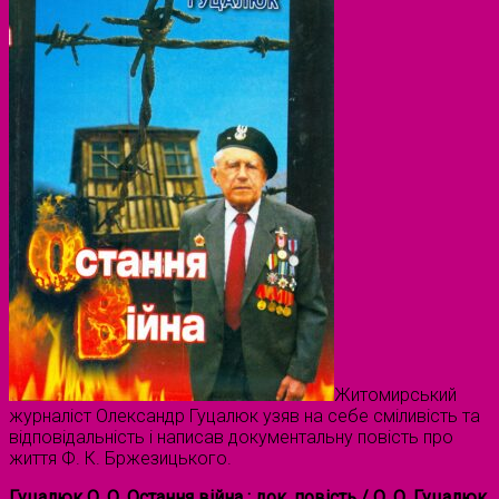
Житомирський
журналіст Олександр Гуцалюк узяв на себе сміливість та
відповідальність і написав документальну повість про
життя Ф. К. Бржезицького.
Гуцалюк
О
.
О
.
Остання
війна : док. повість / О. О. Гуцалюк.