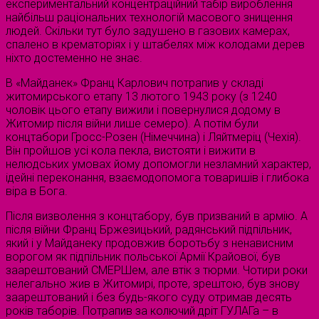
експериментальний концентраційний табір вироблення
найбільш раціональних технологій масового знищення
людей. Скільки тут було задушено в газових камерах,
спалено в крематоріях і у штабелях між колодами дерев
ніхто достеменно не знає.
В «Майданек» Франц Карлович потрапив у складі
житомирського етапу 13 лютого 1943 року (з 1240
чоловік цього етапу вижили і повернулися додому в
Житомир після війни лише семеро). А потім були
концтабори Гросс-Розен (Німеччина) і Ляйтмеріц (Чехія).
Він пройшов усі кола пекла, вистояти і вижити в
нелюдських умовах йому допомогли незламний характер,
ідейні переконання, взаємодопомога товаришів і глибока
віра в Бога.
Після визволення з концтабору, був призваний в армію. А
після війни Франц Бржезицький, радянський підпільник,
який і у Майданеку продовжив боротьбу з ненависним
ворогом як підпільник польської Армії Крайової, був
заарештований СМЕРШем, але втік з тюрми. Чотири роки
нелегально жив в Житомирі, проте, зрештою, був знову
заарештований і без будь-якого суду отримав десять
років таборів. Потрапив за колючий дріт ГУЛАГа – в