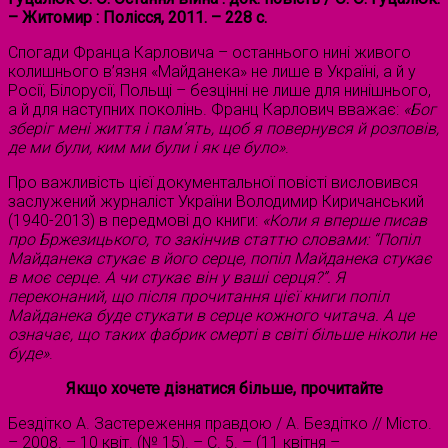
– Житомир : Полісся, 2011. – 228 с.
Спогади Франца Карловича – останнього нині живого
колишнього в’язня «Майданека» не лише в Україні, а й у
Росії, Білорусії, Польщі – безцінні не лише для нинішнього,
а й для наступних поколінь. Франц Карлович вважає:
«
Бог
зберіг
мені
життя
і
пам
’
ять
,
щоб
я
повернувся
й
розповів
,
де
ми
були
,
ким
ми
були
і
як
це
було
»
.
Про важливість цієї документальної повісті висловився
заслужений журналіст України Володимир Киричанський
(1940-2013) в передмові до книги:
«
Коли
я
вперше
писав
про
Бржезицького
,
то
закінчив
статтю
словами
:
“
Попіл
Майданека
стукає
в
його
серце
,
попіл
Майданека
стукає
в
моє
серце
.
А
чи
стукає
він
у
ваші
серця
?
”
.
Я
переконаний
,
що
після
прочитання
цієї
книги
попіл
Майданека
буде
стукати
в
серце
кожного
читача
.
А
це
означає
,
що
таких
фабрик
смерті
в
світі
більше
ніколи
не
буде
»
.
Якщо
хочете
дізнатися
більше
,
прочитайте
Бездітко А. Застереження правдою / А. Бездітко // Місто.
– 2008. – 10 квіт. (№ 15). – С. 5. – (11 квітня –