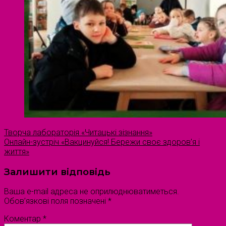
Творча лабораторія «Читацькі зізнання»
Онлайн-зустріч «Вакцинуйся! Бережи своє здоров’я і
життя»
Залишити відповідь
Ваша e-mail адреса не оприлюднюватиметься.
Обов’язкові поля позначені
*
Коментар
*