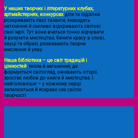
У наших творчих і літературних клубах,
артмайстернях, конкурсах
діти та підлітки
розкривають свої таланти, знаходять
натхнення й сміливо відкривають світові
свої мрії. Тут вони вчаться тонко відчувати
й розуміти мистецтво, бачити красу в слові,
звуці та образі, розвивають творче
мислення й уяву.
Наша бібліотека – це світ традицій і
цінностей
, тепла й натхнення, де
формується світогляд, оживають історії,
зростає любов до книги й мистецтва. І
найголовніше – у кожному серці
запалюється й яскраво сяє світло
творчості.