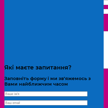
Що бажаєте замовити:
Екскурсія
Локація
Які маєте запитання?
Заповніть форму і ми зв'яжемось з
Вами найближчим часом
*Дані не передаються третім особам
Екскурсія/локація