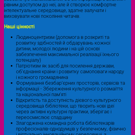
рівним доступом до неї, але й створює комфортне
інтелектуальне середовище, здатне залучати і
виховувати нові покоління читачів.
Наші цінності
Людиноцентризм (допомога в розкриті та
розвитку здібностей й обдарувань кожної
дитини, молодої людини і на цій основі
забезпечення максимальної реалізації їхнього
потенціалу)
Патріотизм як засіб для посилення держави,
об'єднання країни і розвитку самоповаги народу
і кожного громадянина
Формування безбар’єрних просторів, сервісів та
інформації - Збереження культурного розмаїття
та національної пам’яті
Відкритість та доступність дієвого культурного
середовища бібліотеки, що творить нові ідеї
через активні культурні практики, зберігає і
переосмислює спадщину
Злагоджена командна робота бібліотекарів
професіоналів-однодумців у безпечному, фізично
і віртуально інноваційному середовищі, з