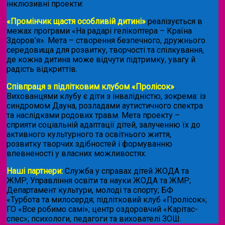
інклюзивні проекти:
«Промінчик щастя особливій дитині»
реалізується в
межах програми «На радарі гелікоптера – Країна
Здоров’я». Мета – створення безпечного, дружнього
середовища для розвитку, творчості та спілкування,
де кожна дитина може відчути підтримку, увагу й
радість відкриттів.
Співпраця з підлітковим клубом «Пролісок»
.
Вихованцями клубу є діти з інвалідністю, зокрема: із
синдромом Дауна, розладами аутистичного спектра
та наслідками родових травм. Мета проекту –
сприяти соціальній адаптації дітей, залученню їх до
активного культурного та освітнього життя,
розвитку творчих здібностей і формуванню
впевненості у власних можливостях.
Наші партнери:
Служба у справах дітей ЖОДА та
ЖМР; Управління освіти та науки ЖОДА та ЖМР;
Департамент культури, молоді та спорту; БФ
«Турбота та милосердя; підлітковий клуб «Пролісок»;
ГО «Все робимо самі»; центр оздоровчий «Карітас-
спес»;
психологи, педагоги та вихователі ЗОШ.