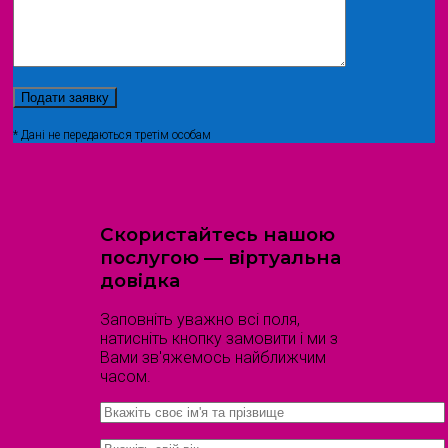
* Дані не передаються третім особам
Скористайтесь нашою
послугою — віртуальна
довідка
Заповніть уважно всі поля,
натисніть кнопку замовити і ми з
Вами зв'яжемось найближчим
часом.