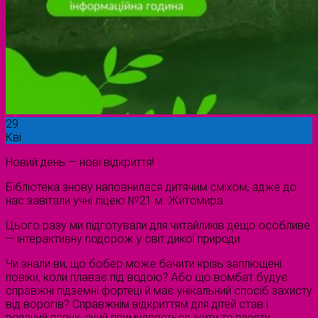
29
Кві
Новий день — нові відкриття!
Бібліотека знову наповнилася дитячим сміхом, адже до
нас завітали учні ліцею №21 м. Житомира.
Цього разу ми підготували для читайликів дещо особливе
— інтерактивну подорож у світ дикої природи.
Чи знали ви, що бобер може бачити крізь заплющені
повіки, коли плаває під водою? Або що вомбат будує
справжні підземні фортеці й має унікальний спосіб захисту
від ворогів? Справжнім відкриттям для дітей став і
водяний павук, який примудряється жити та плести