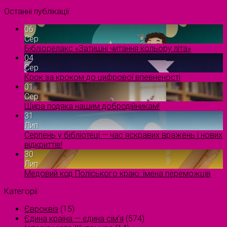
Останні публікації
06
Сер
Бібліорелакс «Затишні читання кольору літа»
04
Сер
Крок за кроком до цифрової впевненості
01
Сер
Щира подяка нашим добродійникам!
31
Лип
Серпень у бібліотеці — час яскравих вражень і нових
відкриттів!
30
Лип
Медовий код Поліського краю: імена переможців
Категорії
Євроквіз
(15)
Єдина країна — єдина сім’я
(574)