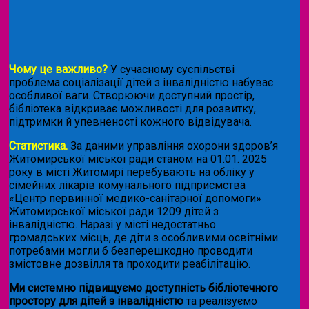
Чому це важливо?
У сучасному суспільстві
проблема соціалізації дітей з інвалідністю набуває
особливої ваги. Створюючи доступний простір,
бібліотека відкриває можливості для розвитку,
підтримки й упевненості кожного відвідувача.
Статистика.
За даними управління охорони здоров’я
Житомирської міської ради станом на 01.01. 2025
року в місті Житомирі перебувають на обліку у
сімейних лікарів комунального підприємства
«Центр первинної медико-санітарної допомоги»
Житомирської міської ради 1209 дітей з
інвалідністю. Наразі у місті недостатньо
громадських місць, де діти з особливими освітніми
потребами могли б безперешкодно проводити
змістовне дозвілля та проходити реабілітацію.
Ми системно підвищуємо доступність бібліотечного
простору для дітей з інвалідністю
та реалізуємо