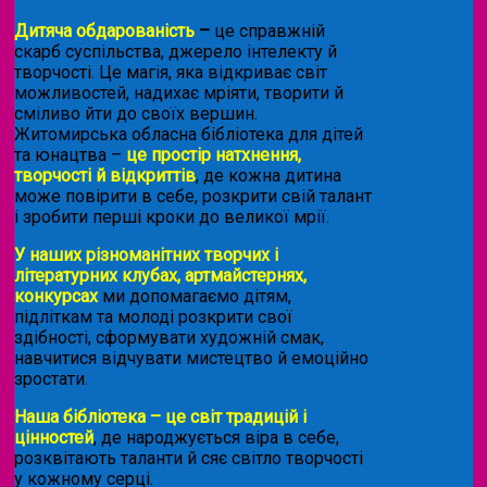
Дитяча обдарованість
–
це справжній
скарб суспільства, джерело інтелекту й
творчості. Це магія, яка відкриває світ
можливостей, надихає мріяти, творити й
сміливо йти до своїх вершин.
Житомирська обласна бібліотека для дітей
та юнацтва –
це простір натхнення,
творчості й відкриттів
, де кожна дитина
може повірити в себе, розкрити свій талант
і зробити перші кроки до великої мрії.
У наших різноманітних творчих і
літературних клубах, артмайстернях,
конкурсах
ми допомагаємо дітям,
підліткам та молоді розкрити свої
здібності, сформувати художній смак,
навчитися відчувати мистецтво й емоційно
зростати.
Наша бібліотека – це світ традицій і
цінностей
, де народжується віра в себе,
розквітають таланти й сяє світло творчості
у кожному серці.