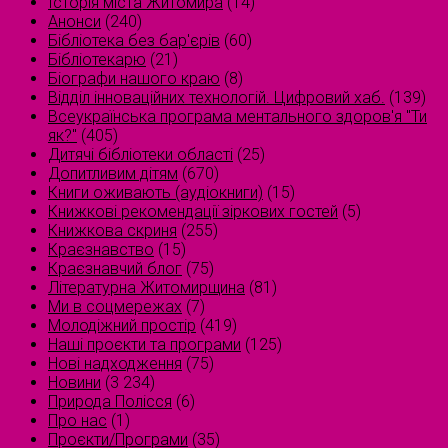
Історія міста Житомира
(14)
Анонси
(240)
Бібліотека без бар'єрів
(60)
Бібліотекарю
(21)
Біографи нашого краю
(8)
Відділ інноваційних технологій. Цифровий хаб.
(139)
Всеукраїнська програма ментального здоров'я "Ти
як?"
(405)
Дитячі бібліотеки області
(25)
Допитливим дітям
(670)
Книги оживають (аудіокниги)
(15)
Книжкові рекомендації зіркових гостей
(5)
Книжкова скриня
(255)
Краєзнавство
(15)
Краєзнавчий блог
(75)
Літературна Житомирщина
(81)
Ми в соцмережах
(7)
Молодіжний простір
(419)
Наші проєкти та програми
(125)
Нові надходження
(75)
Новини
(3 234)
Природа Полісся
(6)
Про нас
(1)
Проєкти/Програми
(35)