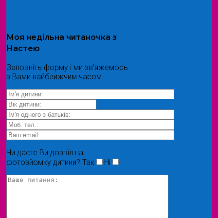
Моя
недільна читаночка
з
Настею
Заповніть форму і ми зв'яжемось
з Вами найближчим часом
Чи даєте Ви дозвіл на
фотозйомку дитини?
Так
Ні