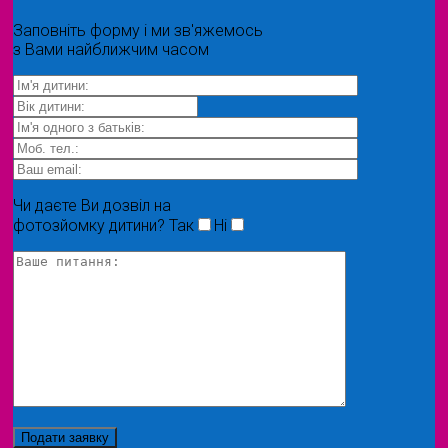
Заповніть форму і ми зв'яжемось
з Вами найближчим часом
Чи даєте Ви дозвіл на
фотозйомку дитини?
Так
Ні