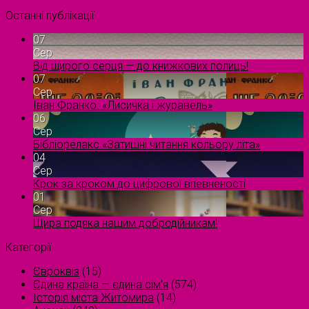
Останні публікації
07
Сер
Від щирого серця — до книжкових полиць!
07
Сер
Іван Франко. «Лисичка і журавель»
06
Сер
Бібліорелакс «Затишні читання кольору літа»
04
Сер
Крок за кроком до цифрової впевненості
01
Сер
Щира подяка нашим добродійникам!
Категорії
Євроквіз
(15)
Єдина країна — єдина сім’я
(574)
Історія міста Житомира
(14)