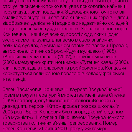
шлях у літературі. Винятково уважний до всього, що його
оточує, письменник тонко відчуває психологію, найменші
порухи душі, риси поведінки. З дивовижною точністю він
змальовує внутрішній світ своїх найменших героїв – дітей,
відображає делікатний і водночас надзвичайно складний
процес пізнання світу «дорослого». Загалом герої творів
Концевича – наші сучасники, прості люди, яких щодня
зустрічаємо на вулиці, впізнаємо в своїх знайомих,
родичах, сусідах, з усіма їх чеснотами та вадами. Прозаїк,
автор новелістичних збірок: «Йдучи вулицею» (1985),
«Вона йшла усміхнена…» (2002), «Голубко моя сиза»
(2003), мемуарно-критичної книжки «Тутешня кава» (2000),
книг перекладів з польської та російської мов, Концевич
користується величезною повагою в колах української
інтелігенції.
Євген Васильович Концевич – лауреат Всеукраїнської
премії в галузі літератури й мистецтва імені Івана Огієнка
(1999) за твори, опубліковані в антології «Вечеря на
дванадцять персон: Житомирська прозова школа». У
2006 році Євген Концевич був нагороджений орденом
«За мужність» III ступеня. Він є членом Всеукраїнського
товариства політичних в’язнів і репресованих. Помер
Євген Концевич 21 липня 2010 року у Житомирі.