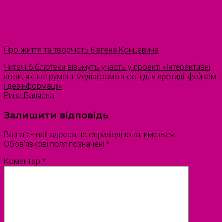
Про життя та творчість Євгена Концевича
Читачі бібліотеки візьмуть участь у проекті «Інтерактивні
квізи, як інструмент медіаграмотності для протидії фейкам
і дезінформації»
Рива Балясна
Залишити відповідь
Ваша e-mail адреса не оприлюднюватиметься.
Обов’язкові поля позначені
*
Коментар
*