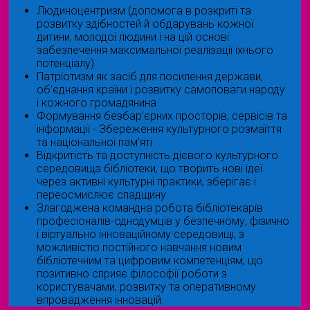
Людиноцентризм (допомога в розкриті та
розвитку здібностей й обдарувань кожної
дитини, молодої людини і на цій основі
забезпечення максимальної реалізації їхнього
потенціалу)
Патріотизм як засіб для посилення держави,
об'єднання країни і розвитку самоповаги народу
і кожного громадянина
Формування безбар’єрних просторів, сервісів та
інформації - Збереження культурного розмаїття
та національної пам’яті
Відкритість та доступність дієвого культурного
середовища бібліотеки, що творить нові ідеї
через активні культурні практики, зберігає і
переосмислює спадщину
Злагоджена командна робота бібліотекарів
професіоналів-однодумців у безпечному, фізично
і віртуально інноваційному середовищі, з
можливістю постійного навчання новим
бібліотечним та цифровим компетенціям, що
позитивно сприяє філософії роботи з
користувачами, розвитку та оперативному
впровадження інновацій.