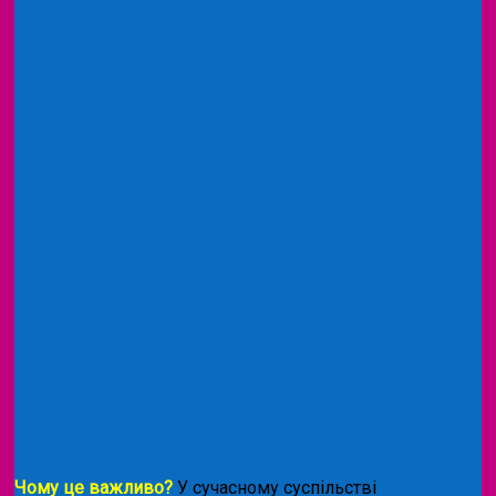
Чому це важливо?
У сучасному суспільстві