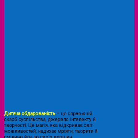
Дитяча обдарованість
–
це справжній
скарб суспільства, джерело інтелекту й
творчості. Це магія, яка відкриває світ
можливостей, надихає мріяти, творити й
сміливо йти до своїх вершин.