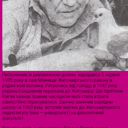
Письменник із дивовижною долею народився 5 червня
1935 року в селі Млинище Житомирського району в
родині колгоспника. Рятуючись від голоду, в 1947 році
родина Концевичів переїхала до Житомира. Ще підлітком
Євген зазнав травми, наслідком якої стала втрата
самостійно пересуватися. Заочно закінчив середню
школу і в 1963 році вступив заочно до Житомирського
педінституту (нині — університет) на філологічний
факультет.