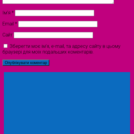
Ім'я
*
Email
*
Сайт
Зберегти моє ім'я, e-mail, та адресу сайту в цьому
браузері для моїх подальших коментарів.