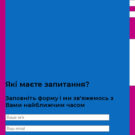
Що бажаєте замовити:
Екскурсія
Локація
Які маєте запитання?
Заповніть форму і ми зв'яжемось з
Вами найближчим часом
*Дані не передаються третім особам
Екскурсія/локація