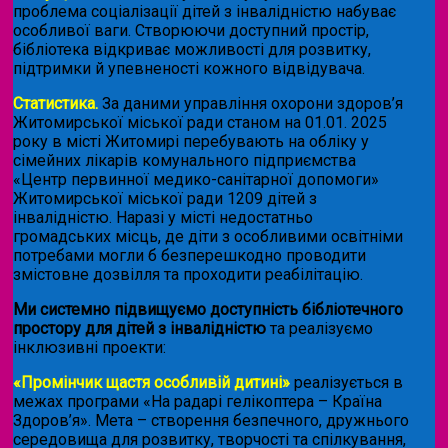
проблема соціалізації дітей з інвалідністю набуває
особливої ваги. Створюючи доступний простір,
бібліотека відкриває можливості для розвитку,
підтримки й упевненості кожного відвідувача.
Статистика.
За даними управління охорони здоров’я
Житомирської міської ради станом на 01.01. 2025
року в місті Житомирі перебувають на обліку у
сімейних лікарів комунального підприємства
«Центр первинної медико-санітарної допомоги»
Житомирської міської ради 1209 дітей з
інвалідністю. Наразі у місті недостатньо
громадських місць, де діти з особливими освітніми
потребами могли б безперешкодно проводити
змістовне дозвілля та проходити реабілітацію.
Ми системно підвищуємо доступність бібліотечного
простору для дітей з інвалідністю
та реалізуємо
інклюзивні проекти:
«Промінчик щастя особливій дитині»
реалізується в
межах програми «На радарі гелікоптера – Країна
Здоров’я». Мета – створення безпечного, дружнього
середовища для розвитку, творчості та спілкування,