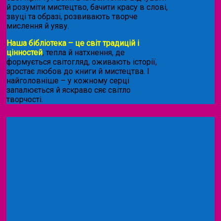
й розуміти мистецтво, бачити красу в слові,
звуці та образі, розвивають творче
мислення й уяву.
Наша бібліотека – це світ традицій і
цінностей
, тепла й натхнення, де
формується світогляд, оживають історії,
зростає любов до книги й мистецтва. І
найголовніше – у кожному серці
запалюється й яскраво сяє світло
творчості.