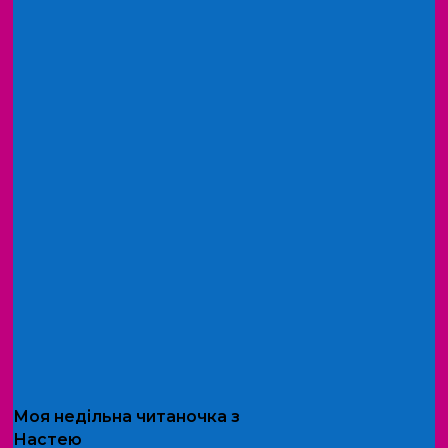
Моя
недільна читаночка
з
Настею