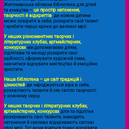
Житомирська обласна бібліотека для дітей
та юнацтва –
це простір натхнення,
творчості й відкриттів
, де кожна дитина
може повірити в себе, розкрити свій талант
і зробити перші кроки до великої мрії.
У наших різноманітних творчих і
літературних клубах, артмайстернях,
конкурсах
ми допомагаємо дітям,
підліткам та молоді розкрити свої
здібності, сформувати художній смак,
навчитися відчувати мистецтво й емоційно
зростати.
Наша бібліотека – це світ традицій і
цінностей
, де народжується віра в себе,
розквітають таланти й сяє світло творчості
у кожному серці.
У наших творчих і літературних клубах,
артмайстернях, конкурсах
діти та підлітки
розкривають свої таланти, знаходять
натхнення й сміливо відкривають світові
свої мрії. Тут вони вчаться тонко відчувати