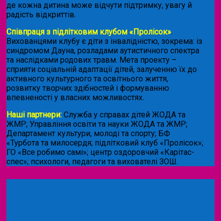
де кожна дитина може відчути підтримку, увагу й
радість відкриттів.
Співпраця з підлітковим клубом «Пролісок»
.
Вихованцями клубу є діти з інвалідністю, зокрема: із
синдромом Дауна, розладами аутистичного спектра
та наслідками родових травм. Мета проекту –
сприяти соціальній адаптації дітей, залученню їх до
активного культурного та освітнього життя,
розвитку творчих здібностей і формуванню
впевненості у власних можливостях.
Наші партнери:
Служба у справах дітей ЖОДА та
ЖМР; Управління освіти та науки ЖОДА та ЖМР;
Департамент культури, молоді та спорту; БФ
«Турбота та милосердя; підлітковий клуб «Пролісок»;
ГО «Все робимо самі»; центр оздоровчий «Карітас-
спес»;
психологи, педагоги та вихователі ЗОШ.