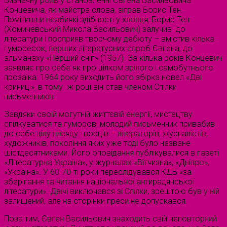
Визначну роль у становленні Євгена Васильовича
Концевича, як майстра слова, зіграв Борис Тен.
Помітивши неабиякі здібності у хлопця, Борис Тен
(Хомичевський Микола Васильович) залучив до
літератури і посприяв творчому дебюту – вмістив кілька
гуморесок, перших літературних спроб Євгена, до
альманаху «Перший сніп» (1957). За кілька років Концевич
заявляє про себе як про цілком зрілого і самобутнього
прозаїка: 1964 року виходить його збірка новел «Дві
криниці», в тому ж році він став членом Спілки
письменників.
Завдяки своїй могутній життєвій енергії, мистецтву
спілкуватися та гуморові молодий письменник привабив
до себе цілу плеяду творців – літераторів, журналістів,
художників, покоління яких уже тоді було назване
шістдесятниками. Його оповідання публікувалися в газеті
«Літературна Україна», у журналах «Вітчизна», «Дніпро»,
«Україна». У 60-70-ті роки переслідувався КДБ «за
зберігання та читання національної антирадянської
літератури». Двічі виключався зі Спілки, зрештою був у ній
залишений, але на сторінки преси не допускався.
Поза тим, Євген Васильович знаходить свій неповторний