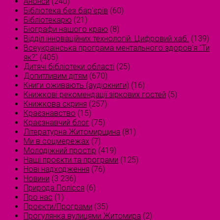
Анонси
(240)
Бібліотека без бар'єрів
(60)
Бібліотекарю
(21)
Біографи нашого краю
(8)
Відділ інноваційних технологій. Цифровий хаб.
(139)
Всеукраїнська програма ментального здоров'я "Ти
як?"
(405)
Дитячі бібліотеки області
(25)
Допитливим дітям
(670)
Книги оживають (аудіокниги)
(16)
Книжкові рекомендації зіркових гостей
(5)
Книжкова скриня
(257)
Краєзнавство
(15)
Краєзнавчий блог
(75)
Літературна Житомирщина
(81)
Ми в соцмережах
(7)
Молодіжний простір
(419)
Наші проєкти та програми
(125)
Нові надходження
(76)
Новини
(3 236)
Природа Полісся
(6)
Про нас
(1)
Проєкти/Програми
(35)
Прогулянка вулицями Житомира
(2)