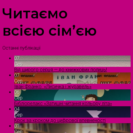
Читаємо
всією сім’єю
Останні публікації
07
Сер
Від щирого серця — до книжкових полиць!
07
Сер
Іван Франко. «Лисичка і журавель»
06
Сер
Бібліорелакс «Затишні читання кольору літа»
04
Сер
Крок за кроком до цифрової впевненості
01
Сер