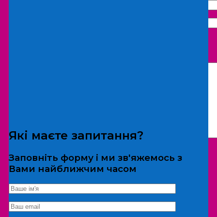
Що бажаєте замовити:
Екскурсія
Локація
Які маєте запитання?
Заповніть форму і ми зв'яжемось з
Вами найближчим часом
*Дані не передаються третім особам
Екскурсія/локація