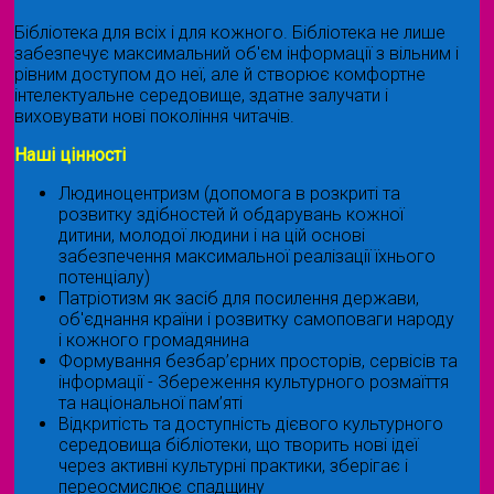
Бібліотека для всіх і для кожного. Бібліотека не лише
забезпечує максимальний об'єм інформації з вільним і
рівним доступом до неї, але й створює комфортне
інтелектуальне середовище, здатне залучати і
виховувати нові покоління читачів.
Наші цінності
Людиноцентризм (допомога в розкриті та
розвитку здібностей й обдарувань кожної
дитини, молодої людини і на цій основі
забезпечення максимальної реалізації їхнього
потенціалу)
Патріотизм як засіб для посилення держави,
об'єднання країни і розвитку самоповаги народу
і кожного громадянина
Формування безбар’єрних просторів, сервісів та
інформації - Збереження культурного розмаїття
та національної пам’яті
Відкритість та доступність дієвого культурного
середовища бібліотеки, що творить нові ідеї
через активні культурні практики, зберігає і
переосмислює спадщину