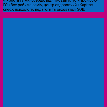
«Турбота та милосердя; підлітковий клуб «Пролісок»;
ГО «Все робимо самі»; центр оздоровчий «Карітас-
спес»;
психологи, педагоги та вихователі ЗОШ.