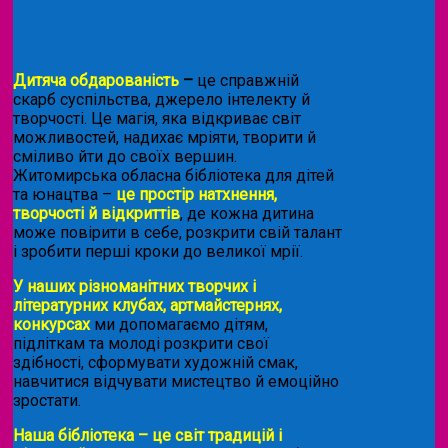
Дитяча обдарованість
–
це справжній
скарб суспільства, джерело інтелекту й
творчості. Це магія, яка відкриває світ
можливостей, надихає мріяти, творити й
сміливо йти до своїх вершин.
Житомирська обласна бібліотека для дітей
та юнацтва –
це простір натхнення,
творчості й відкриттів
, де кожна дитина
може повірити в себе, розкрити свій талант
і зробити перші кроки до великої мрії.
У наших різноманітних творчих і
літературних клубах, артмайстернях,
конкурсах
ми допомагаємо дітям,
підліткам та молоді розкрити свої
здібності, сформувати художній смак,
навчитися відчувати мистецтво й емоційно
зростати.
Наша бібліотека – це світ традицій і