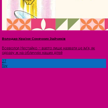
Володар Країни Сонячних Зайчиків
Всеволод Нестайко – варто лише назвати це ім’я, як
одразу ж на обличчях наших дітей
27
Гру