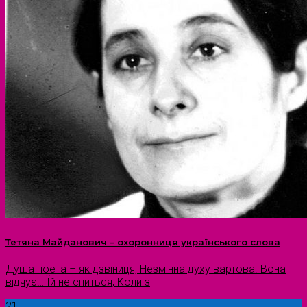
Тетяна Майданович – охоронниця українського слова
Душа поета – як дзвіниця, Незмінна духу вартова. Вона
відчує… Їй не спиться, Коли з
21