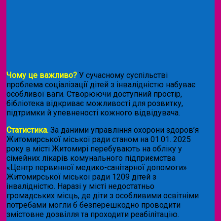
Чому це важливо?
У сучасному суспільстві
проблема соціалізації дітей з інвалідністю набуває
особливої ваги. Створюючи доступний простір,
бібліотека відкриває можливості для розвитку,
підтримки й упевненості кожного відвідувача.
Статистика.
За даними управління охорони здоров’я
Житомирської міської ради станом на 01.01. 2025
року в місті Житомирі перебувають на обліку у
сімейних лікарів комунального підприємства
«Центр первинної медико-санітарної допомоги»
Житомирської міської ради 1209 дітей з
інвалідністю. Наразі у місті недостатньо
громадських місць, де діти з особливими освітніми
потребами могли б безперешкодно проводити
змістовне дозвілля та проходити реабілітацію.