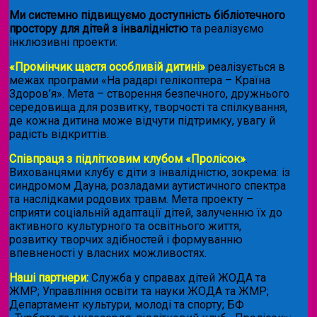
Ми системно підвищуємо доступність бібліотечного
простору для дітей з інвалідністю
та реалізуємо
інклюзивні проекти:
«Промінчик щастя особливій дитині»
реалізується в
межах програми «На радарі гелікоптера – Країна
Здоров’я». Мета – створення безпечного, дружнього
середовища для розвитку, творчості та спілкування,
де кожна дитина може відчути підтримку, увагу й
радість відкриттів.
Співпраця з підлітковим клубом «Пролісок»
.
Вихованцями клубу є діти з інвалідністю, зокрема: із
синдромом Дауна, розладами аутистичного спектра
та наслідками родових травм. Мета проекту –
сприяти соціальній адаптації дітей, залученню їх до
активного культурного та освітнього життя,
розвитку творчих здібностей і формуванню
впевненості у власних можливостях.
Наші партнери:
Служба у справах дітей ЖОДА та
ЖМР; Управління освіти та науки ЖОДА та ЖМР;
Департамент культури, молоді та спорту; БФ