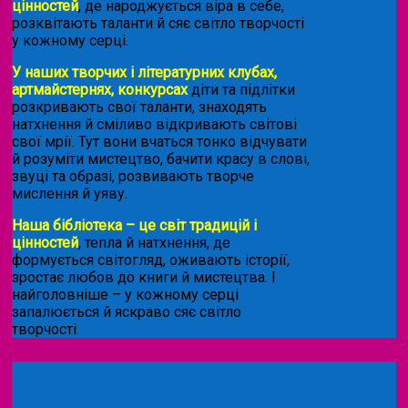
цінностей
, де народжується віра в себе,
розквітають таланти й сяє світло творчості
у кожному серці.
У наших творчих і літературних клубах,
артмайстернях, конкурсах
діти та підлітки
розкривають свої таланти, знаходять
натхнення й сміливо відкривають світові
свої мрії. Тут вони вчаться тонко відчувати
й розуміти мистецтво, бачити красу в слові,
звуці та образі, розвивають творче
мислення й уяву.
Наша бібліотека – це світ традицій і
цінностей
, тепла й натхнення, де
формується світогляд, оживають історії,
зростає любов до книги й мистецтва. І
найголовніше – у кожному серці
запалюється й яскраво сяє світло
творчості.