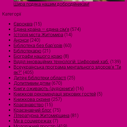
Щира подяка нашим добродійникам!
Категорії
Євроквіз
(15)
Єдина країна — єдина сім’я
(574)
Історія міста Житомира
(14)
Анонси
(240)
Бібліотека без бар'єрів
(60)
Бібліотекарю
(21)
Біографи нашого краю
(8)
Відділ інноваційних технологій. Цифровий хаб.
(139)
Всеукраїнська програма ментального здоров'я "Ти
як?"
(405)
Дитячі бібліотеки області
(25)
Допитливим дітям
(670)
Книги оживають (аудіокниги)
(16)
Книжкові рекомендації зіркових гостей
(5)
Книжкова скриня
(257)
Краєзнавство
(15)
Краєзнавчий блог
(75)
Літературна Житомирщина
(81)
Ми в соцмережах
(7)
Молодіжний простір
(419)