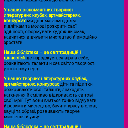
У наших різноманітних творчих і
літературних клубах, артмайстернях,
конкурсах
ми допомагаємо дітям,
підліткам та молоді розкрити свої
здібності, сформувати художній смак,
навчитися відчувати мистецтво й емоційно
зростати.
Наша бібліотека – це світ традицій і
цінностей
, де народжується віра в себе,
розквітають таланти й сяє світло творчості
у кожному серці.
У наших творчих і літературних клубах,
артмайстернях, конкурсах
діти та підлітки
розкривають свої таланти, знаходять
натхнення й сміливо відкривають світові
свої мрії. Тут вони вчаться тонко відчувати
й розуміти мистецтво, бачити красу в слові,
звуці та образі, розвивають творче
мислення й уяву.
Наша бібліотека – це світ традицій і