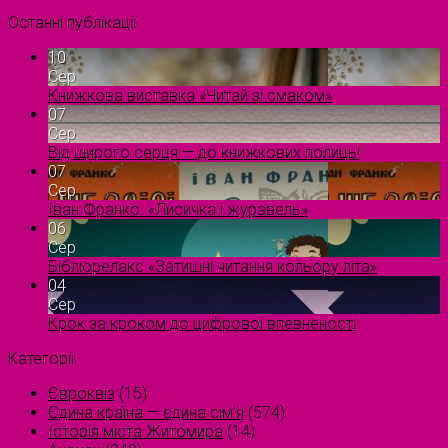
Останні публікації
10
Сер
Книжкова виставка «Читай зі смаком»
07
Сер
Від щирого серця — до книжкових полиць!
07
Сер
Іван Франко. «Лисичка і журавель»
06
Сер
Бібліорелакс «Затишні читання кольору літа»
04
Сер
Крок за кроком до цифрової впевненості
Категорії
Євроквіз
(15)
Єдина країна — єдина сім’я
(574)
Історія міста Житомира
(14)