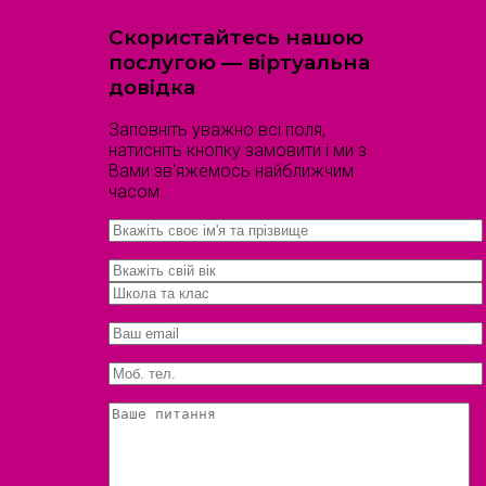
Скористайтесь нашою
послугою — віртуальна
довідка
Заповніть уважно всі поля,
натисніть кнопку замовити і ми з
Вами зв'яжемось найближчим
часом.