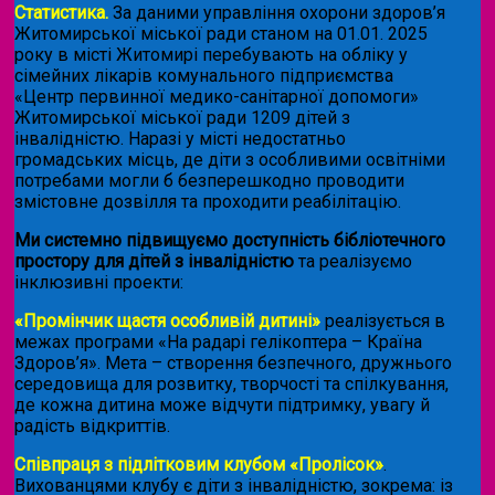
Статистика.
За даними управління охорони здоров’я
Житомирської міської ради станом на 01.01. 2025
року в місті Житомирі перебувають на обліку у
сімейних лікарів комунального підприємства
«Центр первинної медико-санітарної допомоги»
Житомирської міської ради 1209 дітей з
інвалідністю. Наразі у місті недостатньо
громадських місць, де діти з особливими освітніми
потребами могли б безперешкодно проводити
змістовне дозвілля та проходити реабілітацію.
Ми системно підвищуємо доступність бібліотечного
простору для дітей з інвалідністю
та реалізуємо
інклюзивні проекти:
«Промінчик щастя особливій дитині»
реалізується в
межах програми «На радарі гелікоптера – Країна
Здоров’я». Мета – створення безпечного, дружнього
середовища для розвитку, творчості та спілкування,
де кожна дитина може відчути підтримку, увагу й
радість відкриттів.
Співпраця з підлітковим клубом «Пролісок»
.
Вихованцями клубу є діти з інвалідністю, зокрема: із