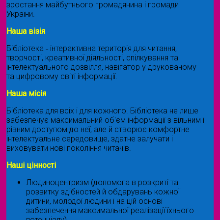
зростання майбутнього громадянина і громади
України.
Наша візія
Бібліотека ˗ інтерактивна територія для читання,
творчості, креативної діяльності, спілкування та
інтелектуального дозвілля, навігатор у друкованому
та цифровому світі інформації.
Наша місія
Бібліотека для всіх і для кожного. Бібліотека не лише
забезпечує максимальний об'єм інформації з вільним і
рівним доступом до неї, але й створює комфортне
інтелектуальне середовище, здатне залучати і
виховувати нові покоління читачів.
Наші цінності
Людиноцентризм (допомога в розкриті та
розвитку здібностей й обдарувань кожної
дитини, молодої людини і на цій основі
забезпечення максимальної реалізації їхнього
потенціалу)