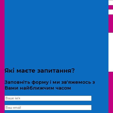
Що бажаєте замовити:
Екскурсія
Локація
Які маєте запитання?
Заповніть форму і ми зв'яжемось з
Вами найближчим часом
*Дані не передаються третім особам
Екскурсія/локація