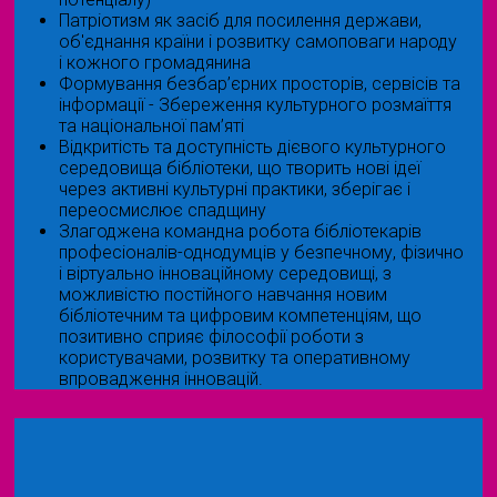
Патріотизм як засіб для посилення держави,
об'єднання країни і розвитку самоповаги народу
і кожного громадянина
Формування безбар’єрних просторів, сервісів та
інформації - Збереження культурного розмаїття
та національної пам’яті
Відкритість та доступність дієвого культурного
середовища бібліотеки, що творить нові ідеї
через активні культурні практики, зберігає і
переосмислює спадщину
Злагоджена командна робота бібліотекарів
професіоналів-однодумців у безпечному, фізично
і віртуально інноваційному середовищі, з
можливістю постійного навчання новим
бібліотечним та цифровим компетенціям, що
позитивно сприяє філософії роботи з
користувачами, розвитку та оперативному
впровадження інновацій.