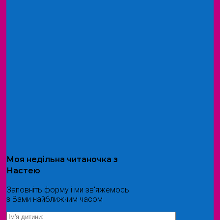
Моя
недільна читаночка
з
Настею
Заповніть форму і ми зв'яжемось
з Вами найближчим часом