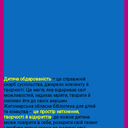
Дитяча обдарованість
–
це справжній
скарб суспільства, джерело інтелекту й
творчості. Це магія, яка відкриває світ
можливостей, надихає мріяти, творити й
сміливо йти до своїх вершин.
Житомирська обласна бібліотека для дітей
та юнацтва –
це простір натхнення,
творчості й відкриттів
, де кожна дитина
може повірити в себе, розкрити свій талант
і зробити перші кроки до великої мрії.