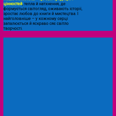
цінностей
, тепла й натхнення, де
формується світогляд, оживають історії,
зростає любов до книги й мистецтва. І
найголовніше – у кожному серці
запалюється й яскраво сяє світло
творчості.