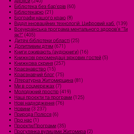
Анонси
(240)
Бібліотека без бар'єрів
(60)
Бібліотекарю
(21)
Біографи нашого краю
(8)
Відділ інноваційних технологій. Цифровий хаб.
(139)
Всеукраїнська програма ментального здоров'я "Ти
як?"
(405)
Дитячі бібліотеки області
(25)
Допитливим дітям
(671)
Книги оживають (аудіокниги)
(16)
Книжкові рекомендації зіркових гостей
(5)
Книжкова скриня
(257)
Краєзнавство
(15)
Краєзнавчий блог
(75)
Літературна Житомирщина
(81)
Ми в соцмережах
(7)
Молодіжний простір
(419)
Наші проєкти та програми
(125)
Нові надходження
(76)
Новини
(3 237)
Природа Полісся
(6)
Про нас
(1)
Проєкти/Програми
(35)
Прогулянка вулицями Житомира
(2)