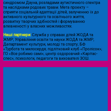
синдромом Дауна, розладами аутистичного спектра
та наслідками родових травм. Мета проекту –
сприяти соціальній адаптації дітей, залученню їх до
активного культурного та освітнього життя,
розвитку творчих здібностей і формуванню
впевненості у власних можливостях.
Наші партнери:
Служба у справах дітей ЖОДА та
ЖМР; Управління освіти та науки ЖОДА та ЖМР;
Департамент культури, молоді та спорту; БФ
«Турбота та милосердя; підлітковий клуб «Пролісок»;
ГО «Все робимо самі»; центр оздоровчий «Карітас-
спес»;
психологи, педагоги та вихователі ЗОШ.