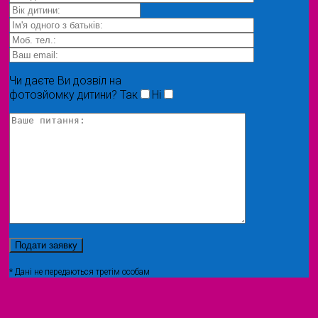
Чи даєте Ви дозвіл на
фотозйомку дитини?
Так
Ні
* Дані не передаються третім особам