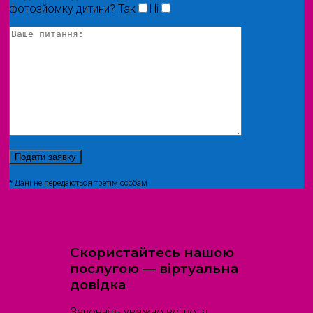
фотозйомку дитини?
Так
Ні
* Дані не передаються третім особам
Скористайтесь нашою
послугою — віртуальна
довідка
Заповніть уважно всі поля,