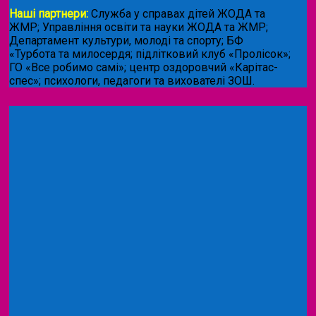
Наші партнери:
Служба у справах дітей ЖОДА та
ЖМР; Управління освіти та науки ЖОДА та ЖМР;
Департамент культури, молоді та спорту; БФ
«Турбота та милосердя; підлітковий клуб «Пролісок»;
ГО «Все робимо самі»; центр оздоровчий «Карітас-
спес»;
психологи, педагоги та вихователі ЗОШ.