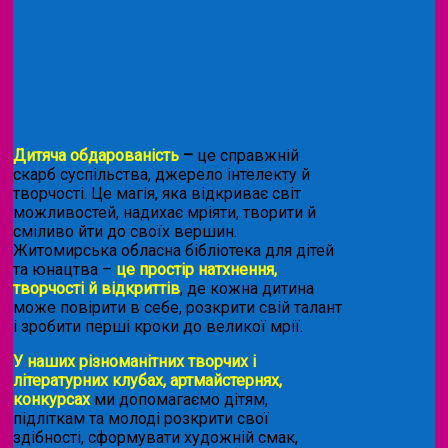
Дитяча обдарованість
–
це справжній
скарб суспільства, джерело інтелекту й
творчості. Це магія, яка відкриває світ
можливостей, надихає мріяти, творити й
сміливо йти до своїх вершин.
Житомирська обласна бібліотека для дітей
та юнацтва –
це простір натхнення,
творчості й відкриттів
, де кожна дитина
може повірити в себе, розкрити свій талант
і зробити перші кроки до великої мрії.
У наших різноманітних творчих і
літературних клубах, артмайстернях,
конкурсах
ми допомагаємо дітям,
підліткам та молоді розкрити свої
здібності, сформувати художній смак,