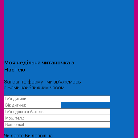
Моя
недільна читаночка
з
Настею
Заповніть форму і ми зв'яжемось
з Вами найближчим часом
Чи даєте Ви дозвіл на