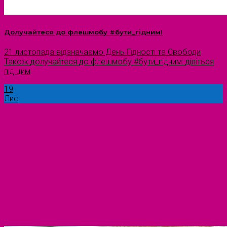
Долучайтеся до флешмобу #бути_гідним!
21 листопада відзначаємо День Гідності та Свободи
Також долучайтеся до флешмобу #бути_гідним: діліться
під цим
19
Лис