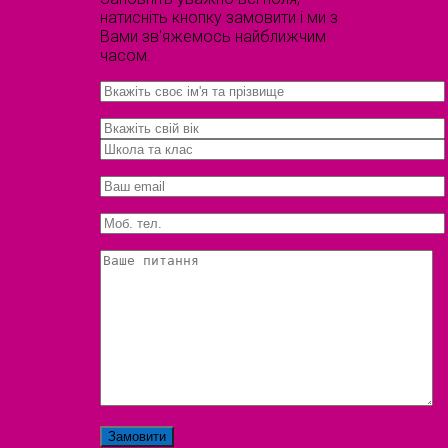
натисніть кнопку замовити і ми з
Вами зв'яжемось найближчим
часом.