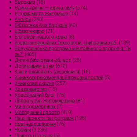
Євроквіз
(15)
Єдина країна — єдина сім’я
(574)
Історія міста Житомира
(14)
Анонси
(240)
Бібліотека без бар'єрів
(60)
Бібліотекарю
(21)
Біографи нашого краю
(8)
Відділ інноваційних технологій. Цифровий хаб.
(139)
Всеукраїнська програма ментального здоров'я "Ти
як?"
(405)
Дитячі бібліотеки області
(25)
Допитливим дітям
(670)
Книги оживають (аудіокниги)
(16)
Книжкові рекомендації зіркових гостей
(5)
Книжкова скриня
(257)
Краєзнавство
(15)
Краєзнавчий блог
(75)
Літературна Житомирщина
(81)
Ми в соцмережах
(7)
Молодіжний простір
(419)
Наші проєкти та програми
(125)
Нові надходження
(76)
Новини
(3 236)
Природа Полісся
(6)