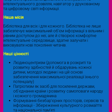
інтелектуального дозвілля, навігатор у друкованому
та цифровому світі інформації.
Наша місія
Бібліотека для всіх і для кожного. Бібліотека не лише
забезпечує максимальний об'єм інформації з вільним і
рівним доступом до неї, але й створює комфортне
інтелектуальне середовище, здатне залучати і
виховувати нові покоління читачів.
Наші цінності
Людиноцентризм (допомога в розкриті та
розвитку здібностей й обдарувань кожної
дитини, молодої людини і на цій основі
забезпечення максимальної реалізації їхнього
потенціалу)
Патріотизм як засіб для посилення держави,
об'єднання країни і розвитку самоповаги народу
і кожного громадянина
Формування безбар’єрних просторів, сервісів та
інформації - Збереження культурного розмаїття
та національної пам’яті