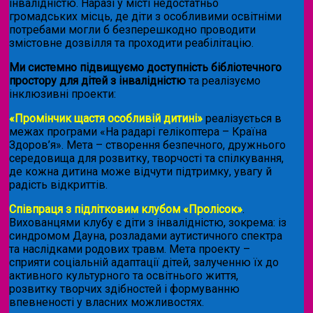
інвалідністю. Наразі у місті недостатньо
громадських місць, де діти з особливими освітніми
потребами могли б безперешкодно проводити
змістовне дозвілля та проходити реабілітацію.
Ми системно підвищуємо доступність бібліотечного
простору для дітей з інвалідністю
та реалізуємо
інклюзивні проекти:
«Промінчик щастя особливій дитині»
реалізується в
межах програми «На радарі гелікоптера – Країна
Здоров’я». Мета – створення безпечного, дружнього
середовища для розвитку, творчості та спілкування,
де кожна дитина може відчути підтримку, увагу й
радість відкриттів.
Співпраця з підлітковим клубом «Пролісок»
.
Вихованцями клубу є діти з інвалідністю, зокрема: із
синдромом Дауна, розладами аутистичного спектра
та наслідками родових травм. Мета проекту –
сприяти соціальній адаптації дітей, залученню їх до
активного культурного та освітнього життя,
розвитку творчих здібностей і формуванню
впевненості у власних можливостях.