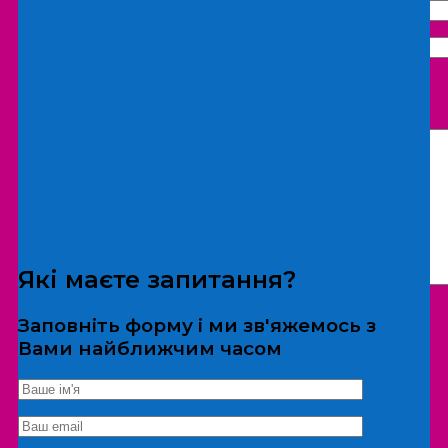
Що бажаєте замовити:
Екскурсія
Локація
Які маєте запитання?
Заповніть форму і ми зв'яжемось з
Вами найближчим часом
*Дані не передаються третім особам
Екскурсія/локація