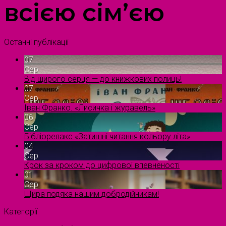
всією сім’єю
Останні публікації
07
Сер
Від щирого серця — до книжкових полиць!
07
Сер
Іван Франко. «Лисичка і журавель»
06
Сер
Бібліорелакс «Затишні читання кольору літа»
04
Сер
Крок за кроком до цифрової впевненості
01
Сер
Щира подяка нашим добродійникам!
Категорії