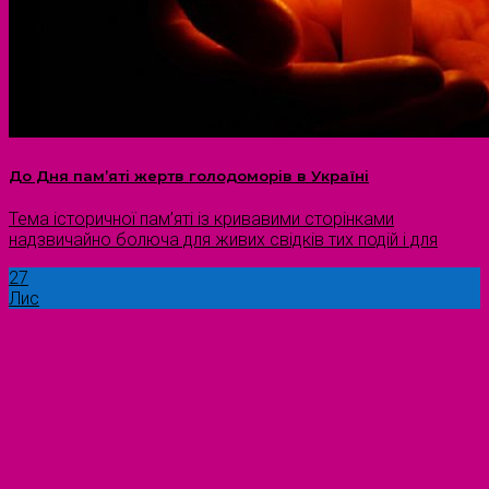
До Дня пам’яті жертв голодоморів в Україні
Тема історичної пам’яті із кривавими сторінками
надзвичайно болюча для живих свідків тих подій і для
27
Лис