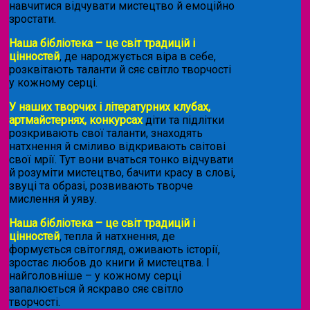
навчитися відчувати мистецтво й емоційно
зростати.
Наша бібліотека – це світ традицій і
цінностей
, де народжується віра в себе,
розквітають таланти й сяє світло творчості
у кожному серці.
У наших творчих і літературних клубах,
артмайстернях, конкурсах
діти та підлітки
розкривають свої таланти, знаходять
натхнення й сміливо відкривають світові
свої мрії. Тут вони вчаться тонко відчувати
й розуміти мистецтво, бачити красу в слові,
звуці та образі, розвивають творче
мислення й уяву.
Наша бібліотека – це світ традицій і
цінностей
, тепла й натхнення, де
формується світогляд, оживають історії,
зростає любов до книги й мистецтва. І
найголовніше – у кожному серці
запалюється й яскраво сяє світло
творчості.