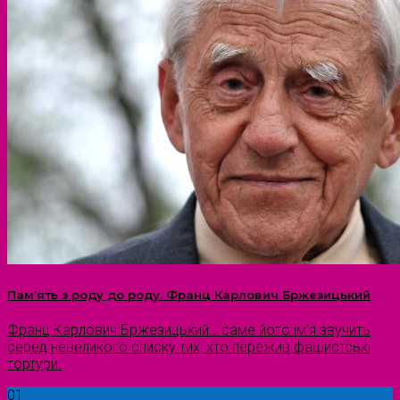
Пам’ять з роду до роду. Франц Карлович Бржезицький
Франц Карлович Бржезицький… саме його ім’я звучить
серед невеликого списку тих, хто пережив фашистські
тортури.
01