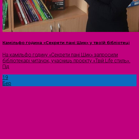
Камільфо година «Секрети пані Шик» у твоїй бібліотеці
На камільфо годину «Секрети пані Шик» запросили
бібліотекарі читачок, учасниць проєкту «Твій Life стиль».
Під
19
Бер