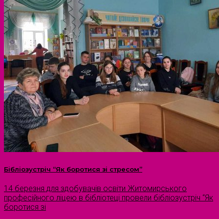
Бібліозустріч “Як боротися зі стресом”
14 березня для здобувачів освіти Житомирського
професійного ліцею в бібліотеці провели бібліозустріч “Як
боротися зі