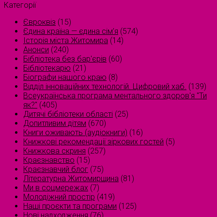
Категорії
Євроквіз
(15)
Єдина країна — єдина сім’я
(574)
Історія міста Житомира
(14)
Анонси
(240)
Бібліотека без бар'єрів
(60)
Бібліотекарю
(21)
Біографи нашого краю
(8)
Відділ інноваційних технологій. Цифровий хаб.
(139)
Всеукраїнська програма ментального здоров'я "Ти
як?"
(405)
Дитячі бібліотеки області
(25)
Допитливим дітям
(670)
Книги оживають (аудіокниги)
(16)
Книжкові рекомендації зіркових гостей
(5)
Книжкова скриня
(257)
Краєзнавство
(15)
Краєзнавчий блог
(75)
Літературна Житомирщина
(81)
Ми в соцмережах
(7)
Молодіжний простір
(419)
Наші проєкти та програми
(125)
Нові надходження
(76)