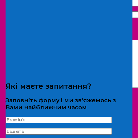
Що бажаєте замовити:
Екскурсія
Локація
Які маєте запитання?
Заповніть форму і ми зв'яжемось з
Вами найближчим часом
*Дані не передаються третім особам
Екскурсія/локація