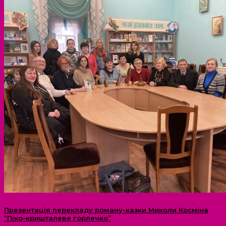
Презентація перекладу роману-казки Миколи Косміна
“Піко-кришталеве горлечко”