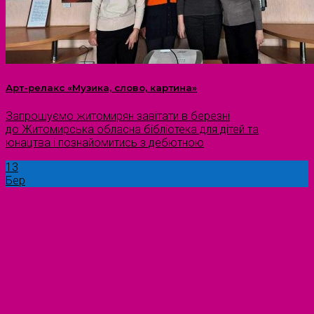
Арт-релакс «Музика, слово, картина»
Запрошуємо житомирян завітати в березні
до Житомирська обласна бібліотека для дітей та
юнацтва і познайомитись з дебютною
13
Бер