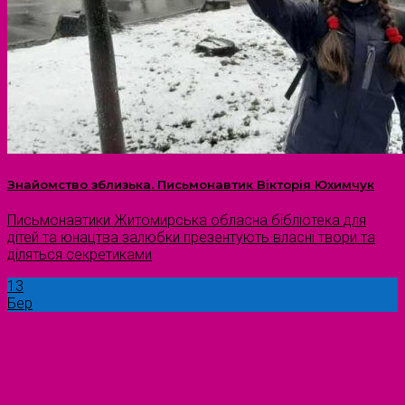
Знайомство зблизька. Письмонавтик Вікторія Юхимчук
Письмонавтики Житомирська обласна бібліотека для
дітей та юнацтва залюбки презентують власні твори та
діляться секретиками
13
Бер