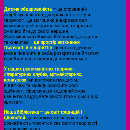
Дитяча обдарованість
–
це справжній
скарб суспільства, джерело інтелекту й
творчості. Це магія, яка відкриває світ
можливостей, надихає мріяти, творити й
сміливо йти до своїх вершин.
Житомирська обласна бібліотека для дітей
та юнацтва –
це простір натхнення,
творчості й відкриттів
, де кожна дитина
може повірити в себе, розкрити свій талант
і зробити перші кроки до великої мрії.
У наших різноманітних творчих і
літературних клубах, артмайстернях,
конкурсах
ми допомагаємо дітям,
підліткам та молоді розкрити свої
здібності, сформувати художній смак,
навчитися відчувати мистецтво й емоційно
зростати.
Наша бібліотека – це світ традицій і
цінностей
, де народжується віра в себе,
розквітають таланти й сяє світло творчості
у кожному серці.