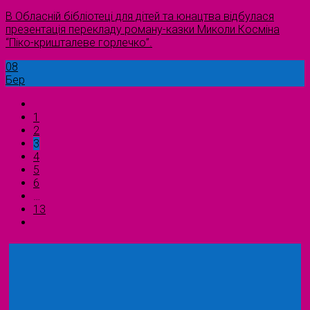
В Обласній бібліотеці для дітей та юнацтва відбулася
презентація перекладу роману-казки Миколи Косміна
“Піко-кришталеве горлечко”.
08
Бер
1
2
3
4
5
6
…
13