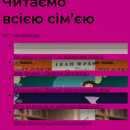
Читаємо
всією сім’єю
Останні публікації
07
Сер
Від щирого серця — до книжкових полиць!
07
Сер
Іван Франко. «Лисичка і журавель»
06
Сер
Бібліорелакс «Затишні читання кольору літа»
04
Сер
Крок за кроком до цифрової впевненості
01
Сер
Щира подяка нашим добродійникам!