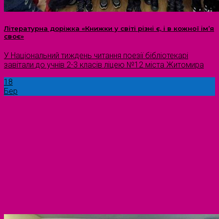
Літературна доріжка «Книжки у світі різні є, і в кожної ім’я
своє»
У Національний тиждень читання поезії бібліотекарі
завітали до учнів 2-3 класів ліцею №12 міста Житомира
18
Бер