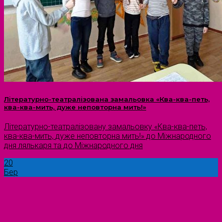
Літературно-театралізована замальовка «Ква-ква-петь,
ква-ква-мить, дуже неповторна мить!»
Літературно-театралізовану замальовку «Ква-ква-петь,
ква-ква-мить, дуже неповторна мить!» до Міжнародного
дня лялькаря та до Міжнародного дня
20
Бер