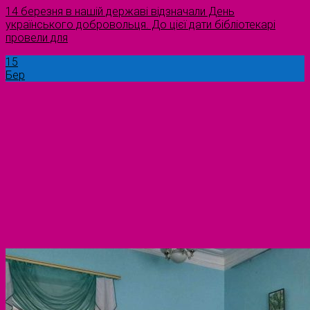
14 березня в нашій державі відзначали День
українського добровольця. До цієї дати бібліотекарі
провели для
15
Бер