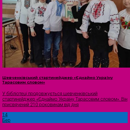
Шевченківський стартинейджер «Єднаймо Україну
Тарасовим словом»
У бібліотеці продовжується шевченківський
стартинейджер «Єднаймо Україну Тарасовим словом». Він
присвячений 210 роковинам від дня
14
Бер