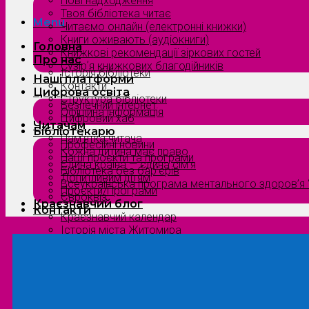
Нові надходження
Твоя бібліотека читає
Menu
Читаємо онлайн (електронні книжки)
Книги оживають (аудіокниги)
Головна
Книжкові рекомендації зіркових гостей
Про нас
Сузірʼя книжкових благодійників
Історія бібліотеки
Наші платформи
Контакти
Цифрова освіта
Структура бібліотеки
Безпечний інтернет
Офіційна інформація
Цифровий хаб
Читачам
Бібліотекарю
Пам’ятка читача
Професійні новини
Кожна дитина має право
Наші проєкти та програми
Єдина країна — єдина сім’я
Бібліотека без бар’єрів
Допитливим дітям
Всеукраїнська програма ментального здоров’я “
Проєкти/Програми
Євроквіз
Краєзнавчий блог
Контакти
Краєзнавчий календар
Історія міста Житомира
Біографи нашого краю
Природа Полісся
Літературна Житомирщина
Славетні імена нашого краю
Menu