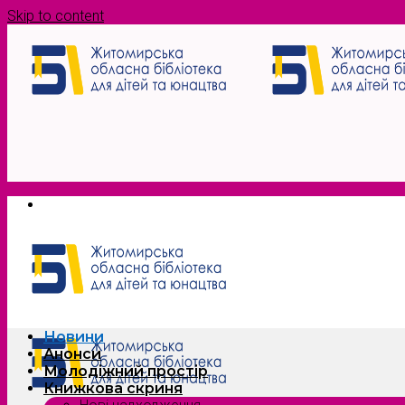
Skip to content
Новини
Анонси
Молодіжний простір
Книжкова скриня