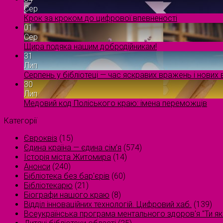
Сер
Крок за кроком до цифрової впевненості
01
Сер
Щира подяка нашим добродійникам!
31
Лип
Серпень у бібліотеці — час яскравих вражень і нових в
30
Лип
Медовий код Поліського краю: імена переможців
Категорії
Євроквіз
(15)
Єдина країна — єдина сім’я
(574)
Історія міста Житомира
(14)
Анонси
(240)
Бібліотека без бар'єрів
(60)
Бібліотекарю
(21)
Біографи нашого краю
(8)
Відділ інноваційних технологій. Цифровий хаб.
(139)
Всеукраїнська програма ментального здоров'я "Ти як