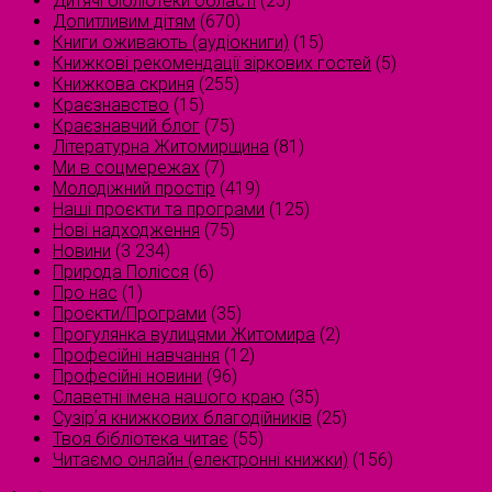
Дитячі бібліотеки області
(25)
Допитливим дітям
(670)
Книги оживають (аудіокниги)
(15)
Книжкові рекомендації зіркових гостей
(5)
Книжкова скриня
(255)
Краєзнавство
(15)
Краєзнавчий блог
(75)
Літературна Житомирщина
(81)
Ми в соцмережах
(7)
Молодіжний простір
(419)
Наші проєкти та програми
(125)
Нові надходження
(75)
Новини
(3 234)
Природа Полісся
(6)
Про нас
(1)
Проєкти/Програми
(35)
Прогулянка вулицями Житомира
(2)
Професійні навчання
(12)
Професійні новини
(96)
Славетні імена нашого краю
(35)
Сузірʼя книжкових благодійників
(25)
Твоя бібліотека читає
(55)
Читаємо онлайн (електронні книжки)
(156)