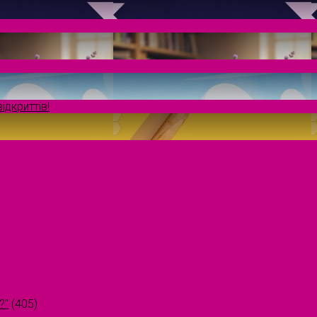
ідкриттів!
?"
(405)