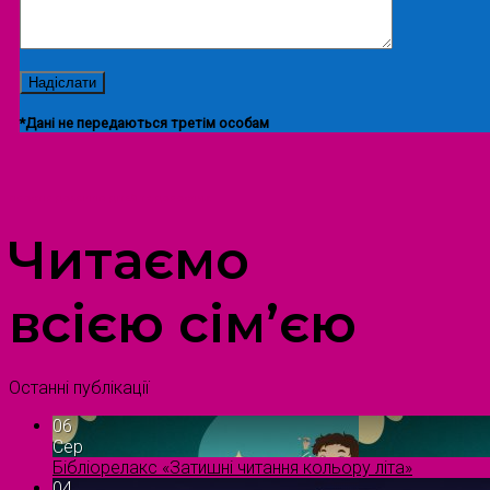
*Дані не передаються третім особам
ПРОСТІР ДОЗВІЛЛЯ ДІТЕЙ ТА ДОРОСЛИХ
Читаємо
всією сім’єю
Останні публікації
06
Сер
Бібліорелакс «Затишні читання кольору літа»
04