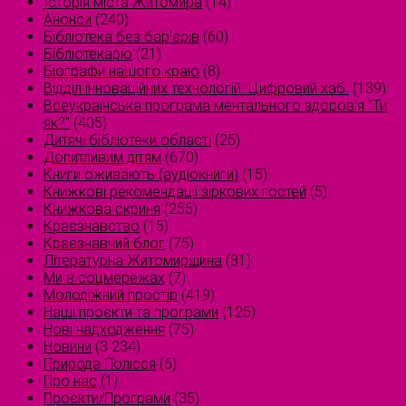
Історія міста Житомира
(14)
Анонси
(240)
Бібліотека без бар'єрів
(60)
Бібліотекарю
(21)
Біографи нашого краю
(8)
Відділ інноваційних технологій. Цифровий хаб.
(139)
Всеукраїнська програма ментального здоров'я "Ти
як?"
(405)
Дитячі бібліотеки області
(25)
Допитливим дітям
(670)
Книги оживають (аудіокниги)
(15)
Книжкові рекомендації зіркових гостей
(5)
Книжкова скриня
(255)
Краєзнавство
(15)
Краєзнавчий блог
(75)
Літературна Житомирщина
(81)
Ми в соцмережах
(7)
Молодіжний простір
(419)
Наші проєкти та програми
(125)
Нові надходження
(75)
Новини
(3 234)
Природа Полісся
(6)
Про нас
(1)
Проєкти/Програми
(35)