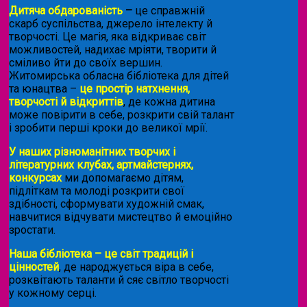
Дитяча обдарованість
–
це справжній
скарб суспільства, джерело інтелекту й
творчості. Це магія, яка відкриває світ
можливостей, надихає мріяти, творити й
сміливо йти до своїх вершин.
Житомирська обласна бібліотека для дітей
та юнацтва –
це простір натхнення,
творчості й відкриттів
, де кожна дитина
може повірити в себе, розкрити свій талант
і зробити перші кроки до великої мрії.
У наших різноманітних творчих і
літературних клубах, артмайстернях,
конкурсах
ми допомагаємо дітям,
підліткам та молоді розкрити свої
здібності, сформувати художній смак,
навчитися відчувати мистецтво й емоційно
зростати.
Наша бібліотека – це світ традицій і
цінностей
, де народжується віра в себе,
розквітають таланти й сяє світло творчості
у кожному серці.