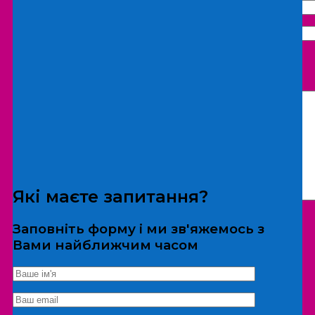
Що бажаєте замовити:
Екскурсія
Локація
Які маєте запитання?
Заповніть форму і ми зв'яжемось з
Вами найближчим часом
*Дані не передаються третім особам
Екскурсія/локація