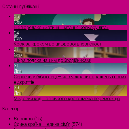
Останні публікації
06
Сер
Бібліорелакс «Затишні читання кольору літа»
04
Сер
Крок за кроком до цифрової впевненості
01
Сер
Щира подяка нашим добродійникам!
31
Лип
Серпень у бібліотеці — час яскравих вражень і нових
відкриттів!
30
Лип
Медовий код Поліського краю: імена переможців
Категорії
Євроквіз
(15)
Єдина країна — єдина сім’я
(574)