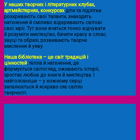
У наших творчих і літературних клубах,
артмайстернях, конкурсах
діти та підлітки
розкривають свої таланти, знаходять
натхнення й сміливо відкривають світові
свої мрії. Тут вони вчаться тонко відчувати
й розуміти мистецтво, бачити красу в слові,
звуці та образі, розвивають творче
мислення й уяву.
Наша бібліотека – це світ традицій і
цінностей
, тепла й натхнення, де
формується світогляд, оживають історії,
зростає любов до книги й мистецтва. І
найголовніше – у кожному серці
запалюється й яскраво сяє світло
творчості.