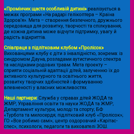
«Промінчик щастя особливій дитині»
реалізується в
межах програми «На радарі гелікоптера – Країна
Здоров’я». Мета – створення безпечного, дружнього
середовища для розвитку, творчості та спілкування,
де кожна дитина може відчути підтримку, увагу й
радість відкриттів.
Співпраця з підлітковим клубом «Пролісок»
.
Вихованцями клубу є діти з інвалідністю, зокрема: із
синдромом Дауна, розладами аутистичного спектра
та наслідками родових травм. Мета проекту –
сприяти соціальній адаптації дітей, залученню їх до
активного культурного та освітнього життя,
розвитку творчих здібностей і формуванню
впевненості у власних можливостях.
Наші партнери:
Служба у справах дітей ЖОДА та
ЖМР; Управління освіти та науки ЖОДА та ЖМР;
Департамент культури, молоді та спорту; БФ
«Турбота та милосердя; підлітковий клуб «Пролісок»;
ГО «Все робимо самі»; центр оздоровчий «Карітас-
спес»;
психологи, педагоги та вихователі ЗОШ.