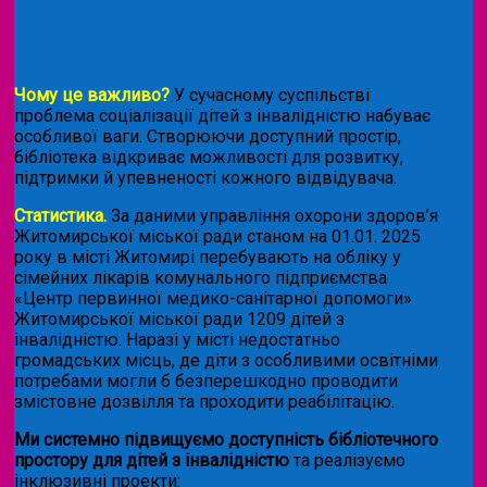
Чому це важливо?
У сучасному суспільстві
проблема соціалізації дітей з інвалідністю набуває
особливої ваги. Створюючи доступний простір,
бібліотека відкриває можливості для розвитку,
підтримки й упевненості кожного відвідувача.
Статистика.
За даними управління охорони здоров’я
Житомирської міської ради станом на 01.01. 2025
року в місті Житомирі перебувають на обліку у
сімейних лікарів комунального підприємства
«Центр первинної медико-санітарної допомоги»
Житомирської міської ради 1209 дітей з
інвалідністю. Наразі у місті недостатньо
громадських місць, де діти з особливими освітніми
потребами могли б безперешкодно проводити
змістовне дозвілля та проходити реабілітацію.
Ми системно підвищуємо доступність бібліотечного
простору для дітей з інвалідністю
та реалізуємо
інклюзивні проекти: