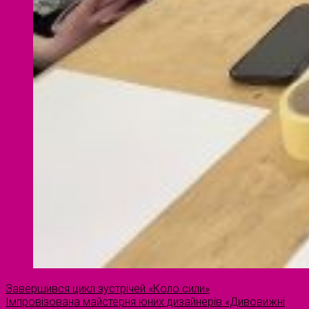
Завершився цикл зустрічей «Коло сили»
Імпровізована майстерня юних дизайнерів «Дивовижні