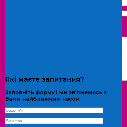
Що бажаєте замовити:
Екскурсія
Локація
Які маєте запитання?
Заповніть форму і ми зв'яжемось з
Вами найближчим часом
*Дані не передаються третім особам
Екскурсія/локація