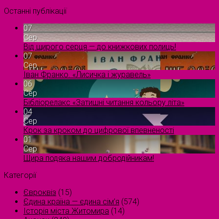
Останні публікації
07
Сер
Від щирого серця — до книжкових полиць!
07
Сер
Іван Франко. «Лисичка і журавель»
06
Сер
Бібліорелакс «Затишні читання кольору літа»
04
Сер
Крок за кроком до цифрової впевненості
01
Сер
Щира подяка нашим добродійникам!
Категорії
Євроквіз
(15)
Єдина країна — єдина сім’я
(574)
Історія міста Житомира
(14)