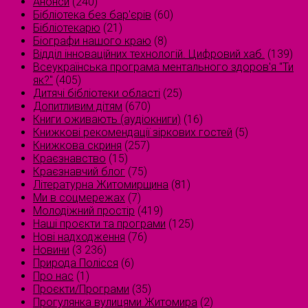
Анонси
(240)
Бібліотека без бар'єрів
(60)
Бібліотекарю
(21)
Біографи нашого краю
(8)
Відділ інноваційних технологій. Цифровий хаб.
(139)
Всеукраїнська програма ментального здоров'я "Ти
як?"
(405)
Дитячі бібліотеки області
(25)
Допитливим дітям
(670)
Книги оживають (аудіокниги)
(16)
Книжкові рекомендації зіркових гостей
(5)
Книжкова скриня
(257)
Краєзнавство
(15)
Краєзнавчий блог
(75)
Літературна Житомирщина
(81)
Ми в соцмережах
(7)
Молодіжний простір
(419)
Наші проєкти та програми
(125)
Нові надходження
(76)
Новини
(3 236)
Природа Полісся
(6)
Про нас
(1)
Проєкти/Програми
(35)
Прогулянка вулицями Житомира
(2)