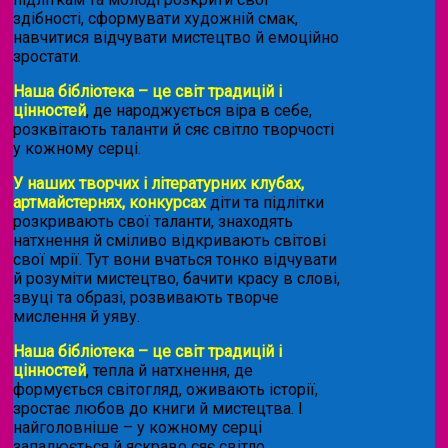
здібності, сформувати художній смак,
навчитися відчувати мистецтво й емоційно
зростати.
Наша бібліотека – це світ традицій і
цінностей
, де народжується віра в себе,
розквітають таланти й сяє світло творчості
у кожному серці.
У наших творчих і літературних клубах,
артмайстернях, конкурсах
діти та підлітки
розкривають свої таланти, знаходять
натхнення й сміливо відкривають світові
свої мрії. Тут вони вчаться тонко відчувати
й розуміти мистецтво, бачити красу в слові,
звуці та образі, розвивають творче
мислення й уяву.
Наша бібліотека – це світ традицій і
цінностей
, тепла й натхнення, де
формується світогляд, оживають історії,
зростає любов до книги й мистецтва. І
найголовніше – у кожному серці
запалюється й яскраво сяє світло