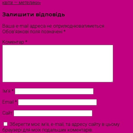
квіти — метелики»
Залишити відповідь
Ваша e-mail адреса не оприлюднюватиметься.
Обов’язкові поля позначені
*
Коментар
*
Ім'я
*
Email
*
Сайт
Зберегти моє ім'я, e-mail, та адресу сайту в цьому
браузері для моїх подальших коментарів.