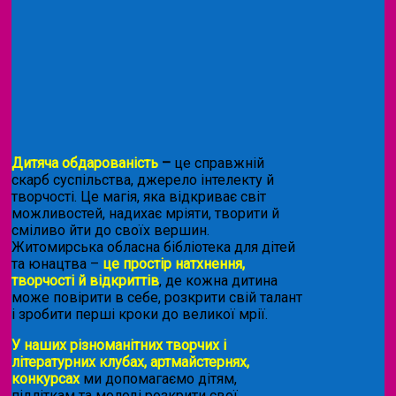
Дитяча обдарованість
–
це справжній
скарб суспільства, джерело інтелекту й
творчості. Це магія, яка відкриває світ
можливостей, надихає мріяти, творити й
сміливо йти до своїх вершин.
Житомирська обласна бібліотека для дітей
та юнацтва –
це простір натхнення,
творчості й відкриттів
, де кожна дитина
може повірити в себе, розкрити свій талант
і зробити перші кроки до великої мрії.
У наших різноманітних творчих і
літературних клубах, артмайстернях,
конкурсах
ми допомагаємо дітям,
підліткам та молоді розкрити свої