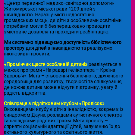
«Центр первинної медико-санітарної допомоги»
Житомирської міської ради 1209 дітей з
інвалідністю. Наразі у місті недостатньо
громадських місць, де діти з особливими освітніми
потребами могли б безперешкодно проводити
змістовне дозвілля та проходити реабілітацію.
Ми системно підвищуємо доступність бібліотечного
простору для дітей з інвалідністю
та реалізуємо
інклюзивні проекти:
«Промінчик щастя особливій дитині»
реалізується в
межах програми «На радарі гелікоптера – Країна
Здоров’я». Мета – створення безпечного, дружнього
середовища для розвитку, творчості та спілкування,
де кожна дитина може відчути підтримку, увагу й
радість відкриттів.
Співпраця з підлітковим клубом «Пролісок»
.
Вихованцями клубу є діти з інвалідністю, зокрема: із
синдромом Дауна, розладами аутистичного спектра
та наслідками родових травм. Мета проекту –
сприяти соціальній адаптації дітей, залученню їх до
активного культурного та освітнього життя,