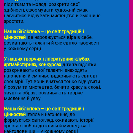
підліткам та молоді розкрити свої
здібності, сформувати художній смак,
навчитися відчувати мистецтво й емоційно
зростати.
Наша бібліотека – це світ традицій і
цінностей
, де народжується віра в себе,
розквітають таланти й сяє світло творчості
у кожному серці.
У наших творчих і літературних клубах,
артмайстернях, конкурсах
діти та підлітки
розкривають свої таланти, знаходять
натхнення й сміливо відкривають світові
свої мрії. Тут вони вчаться тонко відчувати
й розуміти мистецтво, бачити красу в слові,
звуці та образі, розвивають творче
мислення й уяву.
Наша бібліотека – це світ традицій і
цінностей
, тепла й натхнення, де
формується світогляд, оживають історії,
зростає любов до книги й мистецтва. І
найголовніше – у кожному серці