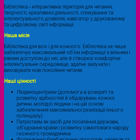
Бібліотека ˗ інтерактивна територія для читання,
творчості, креативної діяльності, спілкування та
інтелектуального дозвілля, навігатор у друкованому
та цифровому світі інформації.
Наша місія
Бібліотека для всіх і для кожного. Бібліотека не лише
забезпечує максимальний об'єм інформації з вільним і
рівним доступом до неї, але й створює комфортне
інтелектуальне середовище, здатне залучати і
виховувати нові покоління читачів.
Наші цінності
Людиноцентризм (допомога в розкриті та
розвитку здібностей й обдарувань кожної
дитини, молодої людини і на цій основі
забезпечення максимальної реалізації їхнього
потенціалу)
Патріотизм як засіб для посилення держави,
об'єднання країни і розвитку самоповаги народу
і кожного громадянина
Формування безбар’єрних просторів, сервісів та