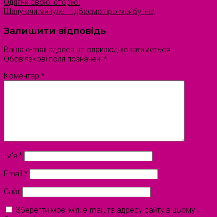
Одягни свою історію!
Шануючи минуле — дбаємо про майбутнє!
Залишити відповідь
Ваша e-mail адреса не оприлюднюватиметься.
Обов’язкові поля позначені
*
Коментар
*
Ім'я
*
Email
*
Сайт
Зберегти моє ім'я, e-mail, та адресу сайту в цьому