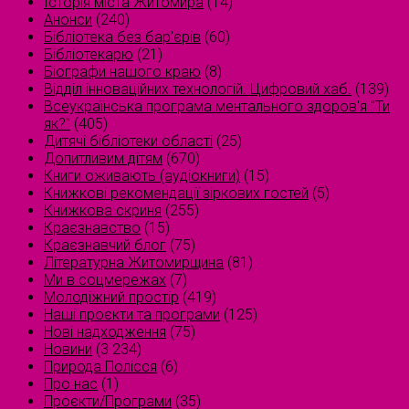
Історія міста Житомира
(14)
Анонси
(240)
Бібліотека без бар'єрів
(60)
Бібліотекарю
(21)
Біографи нашого краю
(8)
Відділ інноваційних технологій. Цифровий хаб.
(139)
Всеукраїнська програма ментального здоров'я "Ти
як?"
(405)
Дитячі бібліотеки області
(25)
Допитливим дітям
(670)
Книги оживають (аудіокниги)
(15)
Книжкові рекомендації зіркових гостей
(5)
Книжкова скриня
(255)
Краєзнавство
(15)
Краєзнавчий блог
(75)
Літературна Житомирщина
(81)
Ми в соцмережах
(7)
Молодіжний простір
(419)
Наші проєкти та програми
(125)
Нові надходження
(75)
Новини
(3 234)
Природа Полісся
(6)
Про нас
(1)
Проєкти/Програми
(35)