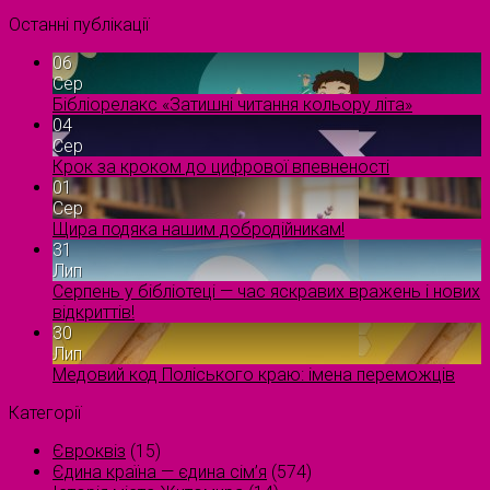
Останні публікації
06
Сер
Бібліорелакс «Затишні читання кольору літа»
04
Сер
Крок за кроком до цифрової впевненості
01
Сер
Щира подяка нашим добродійникам!
31
Лип
Серпень у бібліотеці — час яскравих вражень і нових
відкриттів!
30
Лип
Медовий код Поліського краю: імена переможців
Категорії
Євроквіз
(15)
Єдина країна — єдина сім’я
(574)