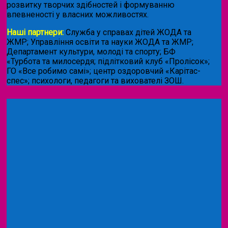
розвитку творчих здібностей і формуванню
впевненості у власних можливостях.
Наші партнери:
Служба у справах дітей ЖОДА та
ЖМР; Управління освіти та науки ЖОДА та ЖМР;
Департамент культури, молоді та спорту; БФ
«Турбота та милосердя; підлітковий клуб «Пролісок»;
ГО «Все робимо самі»; центр оздоровчий «Карітас-
спес»;
психологи, педагоги та вихователі ЗОШ.