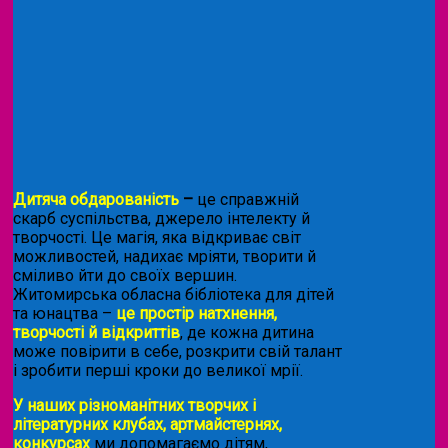
Дитяча обдарованість
–
це справжній
скарб суспільства, джерело інтелекту й
творчості. Це магія, яка відкриває світ
можливостей, надихає мріяти, творити й
сміливо йти до своїх вершин.
Житомирська обласна бібліотека для дітей
та юнацтва –
це простір натхнення,
творчості й відкриттів
, де кожна дитина
може повірити в себе, розкрити свій талант
і зробити перші кроки до великої мрії.
У наших різноманітних творчих і
літературних клубах, артмайстернях,
конкурсах
ми допомагаємо дітям,