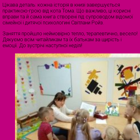
Цікава деталь: кожна історія в книзі завершується
практикою-грою від кота Тома. Що важливо, ці корисні
вправи та й сама книга створені під супроводом відомої
сімейної і дитячої психологині Світлани Ройз.
Заняття пройшло неймовірно тепло, терапевтично, весело!
Дякуємо всім читайликам та їх батькам за щирість і
емоції. До зустрічі наступної неділі!