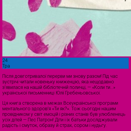
24
Тра
Після довготривалої перерви ми знову разом! Під час
зустрічі читали новеньку книженцію, яка нещодавно
з’явилася на нашій бібліотечній поличці, — «Коли ти…»
української письменниці Юлії Гребеньовської.
Ця книга створена в межах Всеукраїнської програми
ментального здоров’я «Ти як?». Тож сьогодні нашим
провідником у світ емоцій і різних станів був улюбленець
усіх дітей — Пес Патрон! Діти і їх батьки досліджували
радість і смуток, образу й страх, сором і нудьгу.