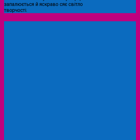
запалюється й яскраво сяє світло
творчості.