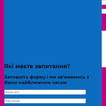
Що бажаєте замовити:
Екскурсія
Локація
Які маєте запитання?
Заповніть форму і ми зв'яжемось з
Вами найближчим часом
*Дані не передаються третім особам
Екскурсія/локація